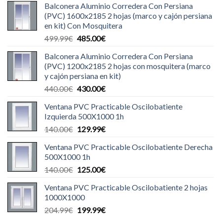
Balconera Aluminio Corredera Con Persiana
(PVC) 1600x2185 2 hojas (marco y cajón persiana
en kit) Con Mosquitera
El
El
499.99
€
485.00
€
precio
precio
Balconera Aluminio Corredera Con Persiana
original
actual
(PVC) 1200x2185 2 hojas con mosquitera (marco
era:
es:
y cajón persiana en kit)
499.99€.
485.00€.
El
El
440.00
€
430.00
€
precio
precio
Ventana PVC Practicable Oscilobatiente
original
actual
Izquierda 500X1000 1h
era:
es:
El
El
140.00
€
129.99
€
440.00€.
430.00€.
precio
precio
Ventana PVC Practicable Oscilobatiente Derecha
original
actual
500X1000 1h
era:
es:
El
El
140.00
€
125.00
€
140.00€.
129.99€.
precio
precio
Ventana PVC Practicable Oscilobatiente 2 hojas
original
actual
1000X1000
era:
es:
El
El
204.99
€
199.99
€
140.00€.
125.00€.
precio
precio