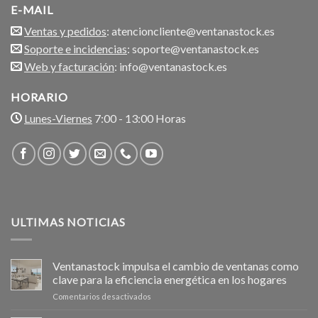
E-MAIL
Ventas y pedidos
: atencioncliente@ventanastock.es
Soporte e incidencias
: soporte@ventanastock.es
Web y facturación
: info@ventanastock.es
HORARIO
Lunes-Viernes
7:00 - 13:00 Horas
ULTIMAS NOTICIAS
Ventanastock impulsa el cambio de ventanas como
clave para la eficiencia energética en los hogares
en
Comentarios desactivados
Ventanastock