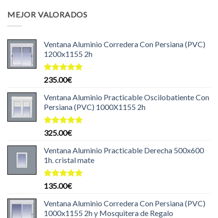
original
actual
MEJOR VALORADOS
era:
es:
204.99€.
199.99€.
Ventana Aluminio Corredera Con Persiana (PVC)
1200x1155 2h
Valorado
235.00
€
con
5.00
de 5
Ventana Aluminio Practicable Oscilobatiente Con
Persiana (PVC) 1000X1155 2h
Valorado
325.00
€
con
5.00
de 5
Ventana Aluminio Practicable Derecha 500x600
1h. cristal mate
Valorado
135.00
€
con
5.00
de 5
Ventana Aluminio Corredera Con Persiana (PVC)
1000x1155 2h y Mosquitera de Regalo