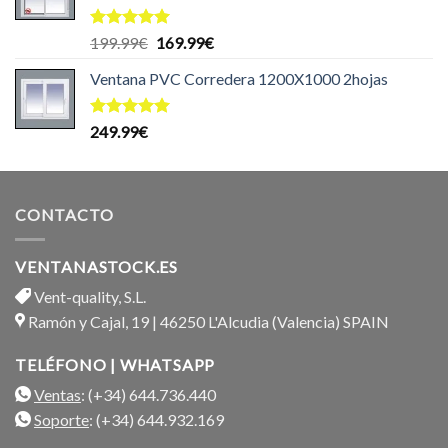
Valorado
El
El
199.99
€
169.99
€
con
5.00
precio
precio
de 5
Ventana PVC Corredera 1200X1000 2hojas
original
actual
era:
es:
199.99€.
169.99€.
Valorado
249.99
€
con
5.00
de 5
CONTACTO
VENTANASTOCK.ES
Vent-quality, S.L.
Ramón y Cajal, 19 | 46250 L'Alcudia (Valencia) SPAIN
TELÉFONO | WHATSAPP
Ventas
: (+34) 644.736.440
Soporte
: (+34) 644.932.169