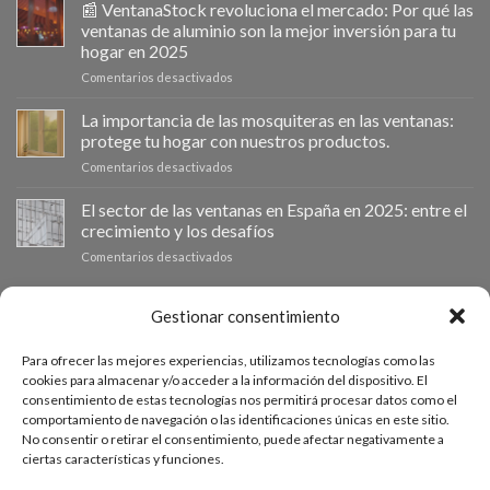
impulsa
📰 VentanaStock revoluciona el mercado: Por qué las
el
ventanas de aluminio son la mejor inversión para tu
cambio
hogar en 2025
de
en
Comentarios desactivados
ventanas
📰
como
VentanaStock
clave
La importancia de las mosquiteras en las ventanas:
revoluciona
para
protege tu hogar con nuestros productos.
el
la
en
Comentarios desactivados
mercado:
eficiencia
La
Por
energética
importancia
El sector de las ventanas en España en 2025: entre el
qué
en
de
las
los
crecimiento y los desafíos
las
ventanas
hogares
en
Comentarios desactivados
mosquiteras
de
El
en
aluminio
sector
las
son
de
PRESUPUESTO A MEDIDA
Gestionar consentimiento
ventanas:
la
las
protege
mejor
ventanas
tu
inversión
Para ofrecer las mejores experiencias, utilizamos tecnologías como las
en
hogar
Si necesitas ventanas de otras medidas puedes solicitar un
para
cookies para almacenar y/o acceder a la información del dispositivo. El
España
con
tu
consentimiento de estas tecnologías nos permitirá procesar datos como el
presupuesto a medida desde nuestro formulario de solicitud
en
nuestros
hogar
comportamiento de navegación o las identificaciones únicas en este sitio.
2025:
productos.
de presupuesto.
en
No consentir o retirar el consentimiento, puede afectar negativamente a
entre
2025
ciertas características y funciones.
el
crecimiento
ACCEDE AL PRESUPUESTADOR