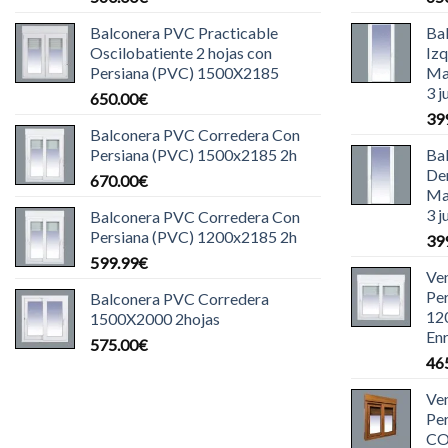
Balconera PVC Practicable
Ba
Oscilobatiente 2 hojas con
Iz
Persiana (PVC) 1500X2185
Ma
3 j
650.00
€
39
Balconera PVC Corredera Con
Persiana (PVC) 1500x2185 2h
Ba
De
670.00
€
Ma
3 j
Balconera PVC Corredera Con
Persiana (PVC) 1200x2185 2h
39
599.99
€
Ve
Pe
Balconera PVC Corredera
12
1500X2000 2hojas
Enr
575.00
€
46
Ve
Pe
CO