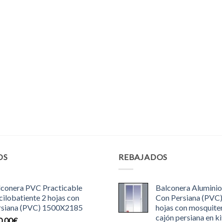
OS
REBAJADOS
lconera PVC Practicable
Balconera Aluminio
ilobatiente 2 hojas con
Con Persiana (PVC
rsiana (PVC) 1500X2185
hojas con mosquite
cajón persiana en ki
0.00
€