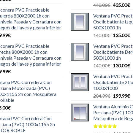
El
E
440.00
€
435.00
€
lconera PVC Practicable
precio
p
quierda 800X2000 1h con
Ventana PVC Pract
original
a
nivela Pasada y Cerradura con
Oscilobatiente Izq
era:
e
uegos de llaves y peana inferior
500X1000 1h
440.00€.
4
El
E
9.99
€
140.00
€
135.00
€
precio
p
lconera PVC Practicable
Ventana PVC Pract
original
a
recha 800X2000 1h con
Oscilobatiente De
era:
e
nivela Pasada y Cerradura con
500X1000 1h
140.00€.
1
uegos de llaves y peana inferior
El
E
140.00
€
130.00
€
9.99
€
precio
p
Ventana PVC Pract
original
a
ntana PVC Corredera Con
Oscilobatiente 2 ho
era:
e
rsiana Motorizada (PVC)
1000X1000
140.00€.
1
00x1155 2h con Mosquitera
El
E
204.99
€
199.99
€
ollable
precio
p
Ventana Aluminio 
5.00
€
original
a
Persiana (PVC) 10
era:
e
ntana PVC Corredera Con
Mosquitera de Reg
204.99€.
1
rsiana (PVC) 1000x1155 2h
LOR ROBLE