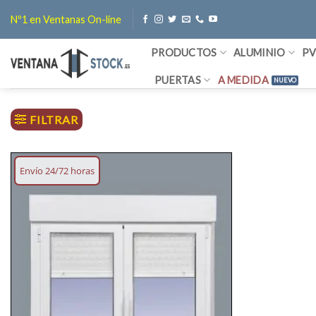
Saltar
Nº1 en Ventanas On-line
al
contenido
PRODUCTOS
ALUMINIO
P
PUERTAS
A MEDIDA
FILTRAR
Envío 24/72 horas
Añadir
lista
deseos