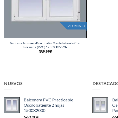
ALUMINIO
+
Ventana Aluminio Practicable Oscilobatiente Con
Persiana (PVC) 1200X1355 2h
389.99
€
NUEVOS
DESTACAD
Balconera PVC Practicable
Ba
Oscilobatiente 2 hojas
Osc
1500X2000
Pe
560.00
€
65