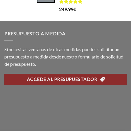
l
199.99€.
169.99€.
recio
Valorado
249.99
€
ctual
con
5.00
de 5
s:
69.99€.
PRESUPUESTO A MEDIDA
Si necesitas ventanas de otras medidas puedes solicitar un
presupuesto a medida desde nuestro formulario de solicitud
de presupuesto.
ACCEDE AL PRESUPUESTADOR