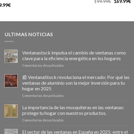
Valorado
El
E
199.99
€
169.99
€
9.99
€
con
5.00
precio
p
de 5
original
a
era:
e
199.99€.
1
ULTIMAS NOTICIAS
Ventanastock impulsa el cambio de ventanas como
clave para la eficiencia energética en los hogares
en
Comentarios desactivados
Ventanastock
impulsa
📰 VentanaStock revoluciona el mercado: Por qué las
el
ventanas de aluminio son la mejor inversión para tu
cambio
hogar en 2025
de
en
Comentarios desactivados
ventanas
📰
como
VentanaStock
clave
La importancia de las mosquiteras en las ventanas:
revoluciona
para
protege tu hogar con nuestros productos.
el
la
en
Comentarios desactivados
mercado:
eficiencia
La
Por
energética
importancia
El sector de las ventanas en España en 2025: entre el
qué
en