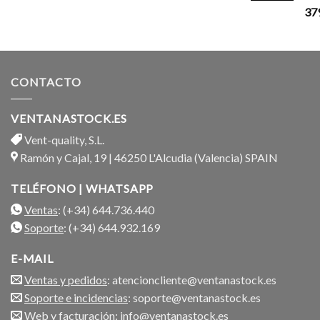
37
CONTACTO
VENTANASTOCK.ES
Vent-quality, S.L.
Ramón y Cajal, 19 | 46250 L'Alcudia (Valencia) SPAIN
TELÉFONO | WHATSAPP
Ventas
: (+34) 644.736.440
Soporte
: (+34) 644.932.169
E-MAIL
Ventas y pedidos
: atencioncliente@ventanastock.es
Soporte e incidencias
: soporte@ventanastock.es
Web y facturación
: info@ventanastock.es