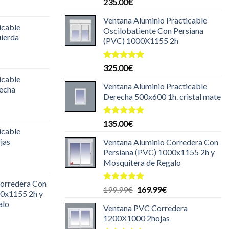
Valorado
235.00
€
l
con
5.00
de 5
recio
Ventana Aluminio Practicable
icable
ctual
Oscilobatiente Con Persiana
uierda
s:
(PVC) 1000X1155 2h
35.00€.
l
Valorado
325.00
€
recio
con
5.00
icable
ctual
de 5
Ventana Aluminio Practicable
recha
s:
Derecha 500x600 1h. cristal mate
35.00€.
l
recio
Valorado
135.00
€
icable
con
5.00
ctual
de 5
jas
Ventana Aluminio Corredera Con
s:
Persiana (PVC) 1000x1155 2h y
30.00€.
Mosquitera de Regalo
l
recio
Corredera Con
ctual
Valorado
El
El
199.99
€
169.99
€
00x1155 2h y
s:
con
5.00
precio
precio
alo
de 5
99.99€.
Ventana PVC Corredera
original
actual
1200X1000 2hojas
era:
es: