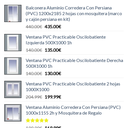
Balconera Aluminio Corredera Con Persiana
(PVC) 1200x2185 2 hojas con mosquitera (marco
y cajón persiana en kit)
El
El
440.00
€
435.00
€
precio
precio
Ventana PVC Practicable Oscilobatiente
original
actual
Izquierda 500X1000 1h
era:
es:
El
El
140.00
€
135.00
€
440.00€.
435.00€.
precio
precio
Ventana PVC Practicable Oscilobatiente Derecha
original
actual
500X1000 1h
era:
es:
El
El
140.00
€
130.00
€
140.00€.
135.00€.
precio
precio
Ventana PVC Practicable Oscilobatiente 2 hojas
original
actual
1000X1000
era:
es:
El
El
204.99
€
199.99
€
140.00€.
130.00€.
precio
precio
Ventana Aluminio Corredera Con Persiana (PVC)
original
actual
1000x1155 2h y Mosquitera de Regalo
era:
es:
204.99€.
199.99€.
Valorado
El
El
199.99
€
169.99
€