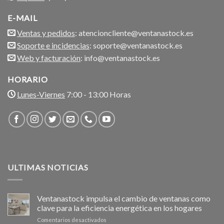
E-MAIL
Ventas y pedidos
: atencioncliente@ventanastock.es
Soporte e incidencias
: soporte@ventanastock.es
Web y facturación
: info@ventanastock.es
HORARIO
Lunes-Viernes
7:00 - 13:00 Horas
ULTIMAS NOTICIAS
Ventanastock impulsa el cambio de ventanas como
clave para la eficiencia energética en los hogares
en
Comentarios desactivados