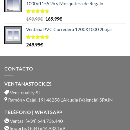
1000x1155 2h y Mosquitera de Regalo
Valorado
El
El
199.99
€
169.99
€
con
5.00
precio
precio
de 5
Ventana PVC Corredera 1200X1000 2hojas
original
actual
era:
es:
199.99€.
169.99€.
Valorado
249.99
€
con
5.00
de 5
CONTACTO
VENTANASTOCK.ES
Vent-quality, S.L.
Ramón y Cajal, 19 | 46250 L'Alcudia (Valencia) SPAIN
TELÉFONO | WHATSAPP
Ventas
: (+34) 644.736.440
Soporte
: (+34) 644.932.169