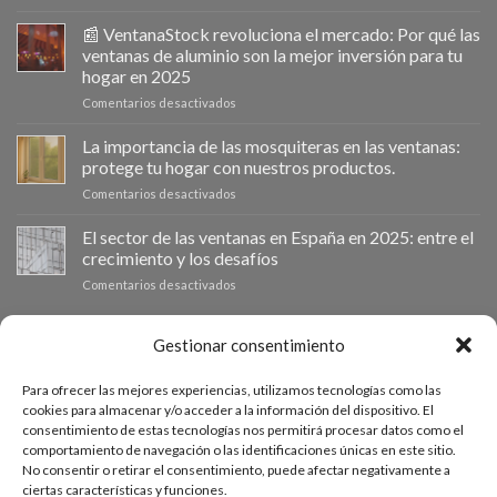
Ventanastock
impulsa
📰 VentanaStock revoluciona el mercado: Por qué las
el
ventanas de aluminio son la mejor inversión para tu
cambio
hogar en 2025
de
en
Comentarios desactivados
ventanas
📰
como
VentanaStock
clave
La importancia de las mosquiteras en las ventanas:
revoluciona
para
protege tu hogar con nuestros productos.
el
la
en
Comentarios desactivados
mercado:
eficiencia
La
Por
energética
importancia
El sector de las ventanas en España en 2025: entre el
qué
en
de
las
los
crecimiento y los desafíos
las
ventanas
hogares
en
Comentarios desactivados
mosquiteras
de
El
en
aluminio
sector
las
son
de
PRESUPUESTO A MEDIDA
Gestionar consentimiento
ventanas:
la
las
protege
mejor
ventanas
tu
inversión
Para ofrecer las mejores experiencias, utilizamos tecnologías como las
en
hogar
Si necesitas ventanas de otras medidas puedes solicitar un
para
cookies para almacenar y/o acceder a la información del dispositivo. El
España
con
tu
consentimiento de estas tecnologías nos permitirá procesar datos como el
presupuesto a medida desde nuestro formulario de solicitud
en
nuestros
hogar
comportamiento de navegación o las identificaciones únicas en este sitio.
2025:
productos.
de presupuesto.
en
No consentir o retirar el consentimiento, puede afectar negativamente a
entre
2025
ciertas características y funciones.
el