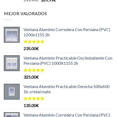
con
5.00
precio
precio
de 5
original
actual
MEJOR VALORADOS
era:
es:
199.99€.
169.99€.
Ventana Aluminio Corredera Con Persiana (PVC)
1200x1155 2h
Valorado
235.00
€
con
5.00
de 5
Ventana Aluminio Practicable Oscilobatiente Con
Persiana (PVC) 1000X1155 2h
Valorado
325.00
€
con
5.00
de 5
Ventana Aluminio Practicable Derecha 500x600
1h. cristal mate
Valorado
135.00
€
con
5.00
de 5
Ventana Aluminio Corredera Con Persiana (PVC)