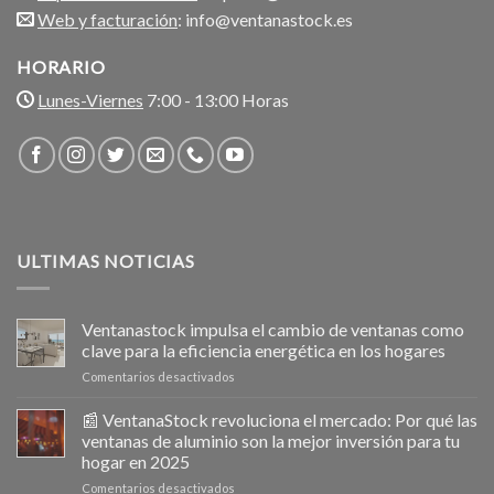
Web y facturación
: info@ventanastock.es
HORARIO
Lunes-Viernes
7:00 - 13:00 Horas
ULTIMAS NOTICIAS
Ventanastock impulsa el cambio de ventanas como
clave para la eficiencia energética en los hogares
en
Comentarios desactivados
Ventanastock
impulsa
📰 VentanaStock revoluciona el mercado: Por qué las
el
ventanas de aluminio son la mejor inversión para tu
cambio
hogar en 2025
de
en
Comentarios desactivados
ventanas