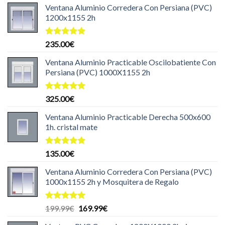
Ventana Aluminio Corredera Con Persiana (PVC)
1200x1155 2h
Valorado
235.00
€
con
5.00
de 5
Ventana Aluminio Practicable Oscilobatiente Con
Persiana (PVC) 1000X1155 2h
Valorado
325.00
€
con
5.00
de 5
Ventana Aluminio Practicable Derecha 500x600
1h. cristal mate
Valorado
135.00
€
con
5.00
de 5
Ventana Aluminio Corredera Con Persiana (PVC)
1000x1155 2h y Mosquitera de Regalo
Valorado
El
El
199.99
€
169.99
€
con
5.00
precio
precio
de 5