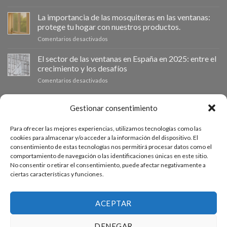
📰
como
VentanaStock
clave
La importancia de las mosquiteras en las ventanas:
revoluciona
para
protege tu hogar con nuestros productos.
el
la
en
Comentarios desactivados
mercado:
eficiencia
La
Por
energética
importancia
El sector de las ventanas en España en 2025: entre el
qué
en
de
las
los
crecimiento y los desafíos
las
ventanas
hogares
en
Comentarios desactivados
mosquiteras
de
El
en
aluminio
sector
las
son
de
PRESUPUESTO A MEDIDA
Gestionar consentimiento
ventanas:
la
las
protege
mejor
ventanas
tu
inversión
Para ofrecer las mejores experiencias, utilizamos tecnologías como las
en
hogar
Si necesitas ventanas de otras medidas puedes solicitar un
para
cookies para almacenar y/o acceder a la información del dispositivo. El
España
con
tu
consentimiento de estas tecnologías nos permitirá procesar datos como el
presupuesto a medida desde nuestro formulario de solicitud
en
nuestros
hogar
comportamiento de navegación o las identificaciones únicas en este sitio.
2025:
productos.
de presupuesto.
en
No consentir o retirar el consentimiento, puede afectar negativamente a
entre
2025
ciertas características y funciones.
el
crecimiento
ACCEDE AL PRESUPUESTADOR
y
los
ACEPTAR
desafíos
DENEGAR