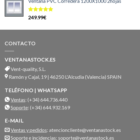
Ventana PVC Corredera 1200X1000 2hojas
original
actual
era:
es:
199.99€.
169.99€.
Valorado
249.99
€
con
5.00
de 5
CONTACTO
VENTANASTOCK.ES
Vent-quality, S.L.
Ramón y Cajal, 19 | 46250 L'Alcudia (Valencia) SPAIN
TELÉFONO | WHATSAPP
Ventas
: (+34) 644.736.440
Soporte
: (+34) 644.932.169
E-MAIL
Ventas y pedidos
: atencioncliente@ventanastock.es
Soporte e incidencias
: soporte@ventanastock.es