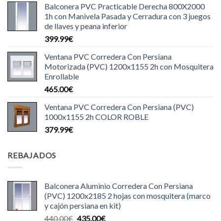
Balconera PVC Practicable Derecha 800X2000
1h con Manivela Pasada y Cerradura con 3 juegos
de llaves y peana inferior
399.99
€
Ventana PVC Corredera Con Persiana
Motorizada (PVC) 1200x1155 2h con Mosquitera
Enrollable
465.00
€
Ventana PVC Corredera Con Persiana (PVC)
1000x1155 2h COLOR ROBLE
379.99
€
REBAJADOS
Balconera Aluminio Corredera Con Persiana
(PVC) 1200x2185 2 hojas con mosquitera (marco
y cajón persiana en kit)
El
El
440.00
€
435.00
€