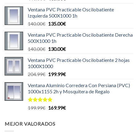
precio
precio
Ventana PVC Practicable Oscilobatiente
original
actual
Izquierda 500X1000 1h
era:
es:
El
El
140.00
€
135.00
€
440.00€.
435.00€.
precio
precio
Ventana PVC Practicable Oscilobatiente Derecha
original
actual
500X1000 1h
era:
es:
El
El
140.00
€
130.00
€
140.00€.
135.00€.
precio
precio
Ventana PVC Practicable Oscilobatiente 2 hojas
original
actual
1000X1000
era:
es:
El
El
204.99
€
199.99
€
140.00€.
130.00€.
precio
precio
Ventana Aluminio Corredera Con Persiana (PVC)
original
actual
1000x1155 2h y Mosquitera de Regalo
era:
es:
204.99€.
199.99€.
Valorado
El
El
199.99
€
169.99
€
con
5.00
precio
precio
de 5
original
actual
MEJOR VALORADOS
era:
es:
199.99€.
169.99€.