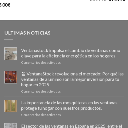
5.00
€
precio
p
original
a
era:
e
204.99€.
1
ULTIMAS NOTICIAS
Ventanastock impulsa el cambio de ventanas como
clave para la eficiencia energética en los hogares
en
Comentarios desactivados
Ventanastock
impulsa
📰 VentanaStock revoluciona el mercado: Por qué las
el
ventanas de aluminio son la mejor inversión para tu
cambio
hogar en 2025
de
en
Comentarios desactivados
ventanas
📰
como
VentanaStock
clave
La importancia de las mosquiteras en las ventanas:
revoluciona
para
protege tu hogar con nuestros productos.
el
la
en
Comentarios desactivados
mercado:
eficiencia
La
Por
energética
importancia
El sector de las ventanas en España en 2025: entre el
qué
en