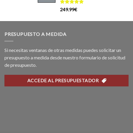
199.99€.
169.99€.
recio
Valorado
249.99
€
ctual
con
5.00
s:
de 5
99.99€.
PRESUPUESTO A MEDIDA
Si necesitas ventanas de otras medidas puedes solicitar un
presupuesto a medida desde nuestro formulario de solicitud
de presupuesto.
ACCEDE AL PRESUPUESTADOR