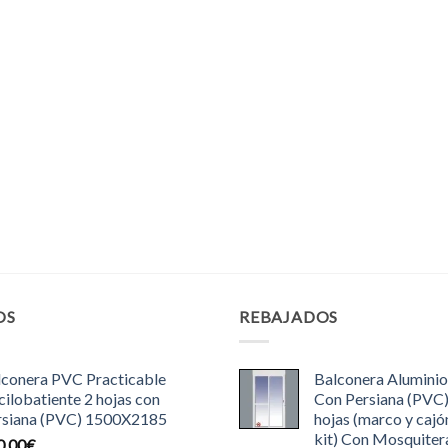
OS
REBAJADOS
lconera PVC Practicable
Balconera Aluminio
ilobatiente 2 hojas con
Con Persiana (PVC
rsiana (PVC) 1500X2185
hojas (marco y cajó
kit) Con Mosquiter
0.00
€