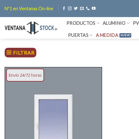
Saltar
Nº1 en Ventanas On-line
al
contenido
PRODUCTOS
ALUMINIO
P
PUERTAS
A MEDIDA
FILTRAR
Envío 24/72 horas
Añadir
lista
deseos