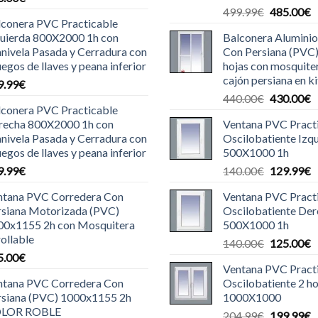
El
E
499.99
€
485.00
€
lconera PVC Practicable
precio
p
quierda 800X2000 1h con
Balconera Aluminio
original
a
nivela Pasada y Cerradura con
Con Persiana (PVC
era:
e
uegos de llaves y peana inferior
hojas con mosquite
499.99€.
4
cajón persiana en ki
9.99
€
El
E
440.00
€
430.00
€
lconera PVC Practicable
precio
p
recha 800X2000 1h con
Ventana PVC Pract
original
a
nivela Pasada y Cerradura con
Oscilobatiente Izq
era:
e
uegos de llaves y peana inferior
500X1000 1h
440.00€.
4
El
E
9.99
€
140.00
€
129.99
€
precio
p
ntana PVC Corredera Con
Ventana PVC Pract
original
a
rsiana Motorizada (PVC)
Oscilobatiente De
era:
e
00x1155 2h con Mosquitera
500X1000 1h
140.00€.
1
ollable
El
E
140.00
€
125.00
€
5.00
€
precio
p
Ventana PVC Pract
original
a
ntana PVC Corredera Con
Oscilobatiente 2 ho
era:
e
rsiana (PVC) 1000x1155 2h
1000X1000
140.00€.
1
LOR ROBLE
El
E
204.99
€
199.99
€