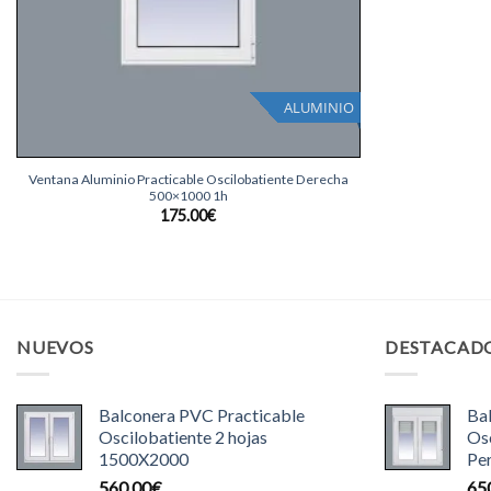
ALUMINIO
+
Ventana Aluminio Practicable Oscilobatiente Derecha
500×1000 1h
175.00
€
NUEVOS
DESTACAD
Balconera PVC Practicable
Ba
Oscilobatiente 2 hojas
Osc
1500X2000
Pe
560.00
€
65