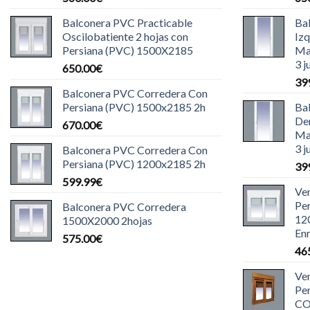
Balconera PVC Practicable
Ba
Oscilobatiente 2 hojas con
Iz
Persiana (PVC) 1500X2185
Ma
3 j
650.00
€
39
Balconera PVC Corredera Con
Persiana (PVC) 1500x2185 2h
Ba
De
670.00
€
Ma
3 j
Balconera PVC Corredera Con
Persiana (PVC) 1200x2185 2h
39
599.99
€
Ve
Pe
Balconera PVC Corredera
12
1500X2000 2hojas
Enr
575.00
€
46
Ve
Pe
CO