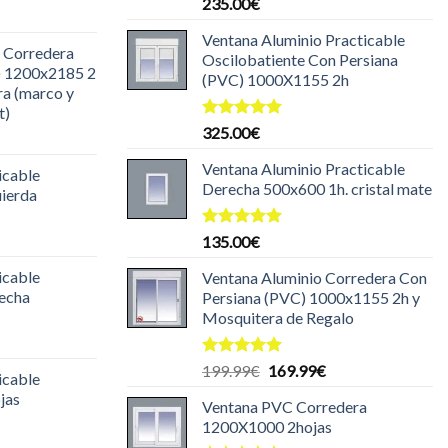
Valorado
235.00
€
l
con
5.00
de 5
recio
Ventana Aluminio Practicable
 Corredera
ctual
Oscilobatiente Con Persiana
) 1200x2185 2
s:
(PVC) 1000X1155 2h
ra (marco y
85.00€.
t)
Valorado
325.00
€
l
con
5.00
recio
de 5
Ventana Aluminio Practicable
icable
ctual
Derecha 500x600 1h. cristal mate
uierda
s:
30.00€.
l
Valorado
135.00
€
con
5.00
recio
de 5
icable
Ventana Aluminio Corredera Con
ctual
recha
Persiana (PVC) 1000x1155 2h y
s:
Mosquitera de Regalo
29.99€.
l
recio
Valorado
El
El
199.99
€
169.99
€
icable
ctual
con
5.00
precio
precio
jas
de 5
s:
Ventana PVC Corredera
original
actual
25.00€.
1200X1000 2hojas
era:
es:
l