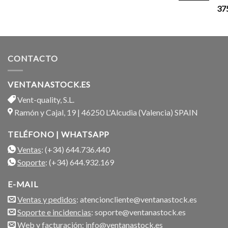
37
CONTACTO
VENTANASTOCK.ES
Vent-quality, S.L.
Ramón y Cajal, 19 | 46250 L'Alcudia (Valencia) SPAIN
TELÉFONO | WHATSAPP
Ventas
: (+34) 644.736.440
Soporte
: (+34) 644.932.169
E-MAIL
Ventas y pedidos
: atencioncliente@ventanastock.es
Soporte e incidencias
: soporte@ventanastock.es
Web y facturación
: info@ventanastock.es