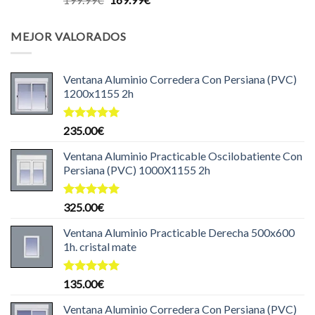
con
5.00
precio
precio
de 5
original
actual
MEJOR VALORADOS
era:
es:
199.99€.
169.99€.
Ventana Aluminio Corredera Con Persiana (PVC)
1200x1155 2h
Valorado
235.00
€
con
5.00
de 5
Ventana Aluminio Practicable Oscilobatiente Con
Persiana (PVC) 1000X1155 2h
Valorado
325.00
€
con
5.00
de 5
Ventana Aluminio Practicable Derecha 500x600
1h. cristal mate
Valorado
135.00
€
con
5.00
de 5
Ventana Aluminio Corredera Con Persiana (PVC)