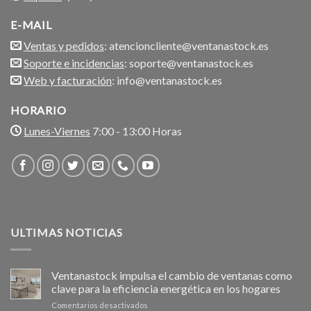
E-MAIL
Ventas y pedidos
: atencioncliente@ventanastock.es
Soporte e incidencias
: soporte@ventanastock.es
Web y facturación
: info@ventanastock.es
HORARIO
Lunes-Viernes
7:00 - 13:00 Horas
ULTIMAS NOTICIAS
Ventanastock impulsa el cambio de ventanas como
clave para la eficiencia energética en los hogares
en
Comentarios desactivados