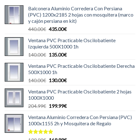
Balconera Aluminio Corredera Con Persiana
(PVC) 1200x2185 2 hojas con mosquitera (marco
y cajón persiana en kit)
El
El
440.00
€
435.00
€
precio
precio
Ventana PVC Practicable Oscilobatiente
original
actual
Izquierda 500X1000 1h
era:
es:
El
El
140.00
€
135.00
€
440.00€.
435.00€.
precio
precio
Ventana PVC Practicable Oscilobatiente Derecha
original
actual
500X1000 1h
era:
es:
El
El
140.00
€
130.00
€
140.00€.
135.00€.
precio
precio
Ventana PVC Practicable Oscilobatiente 2 hojas
original
actual
1000X1000
era:
es:
El
El
204.99
€
199.99
€
140.00€.
130.00€.
precio
precio
Ventana Aluminio Corredera Con Persiana (PVC)
original
actual
1000x1155 2h y Mosquitera de Regalo
era:
es:
204.99€.
199.99€.
Valorado
El
El
199.99
€
169.99
€