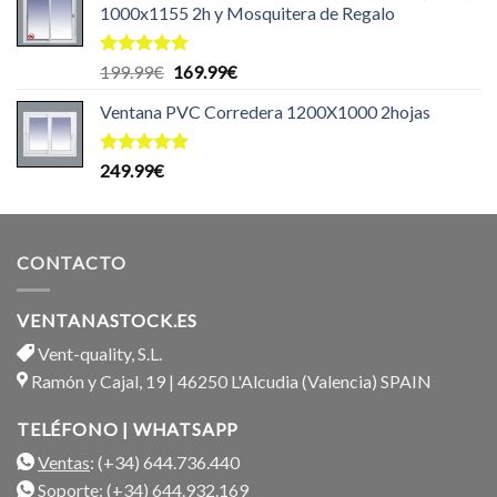
1000x1155 2h y Mosquitera de Regalo
Valorado
El
El
199.99
€
169.99
€
con
5.00
precio
precio
de 5
Ventana PVC Corredera 1200X1000 2hojas
original
actual
era:
es:
199.99€.
169.99€.
Valorado
249.99
€
con
5.00
de 5
CONTACTO
VENTANASTOCK.ES
Vent-quality, S.L.
Ramón y Cajal, 19 | 46250 L'Alcudia (Valencia) SPAIN
TELÉFONO | WHATSAPP
Ventas
: (+34) 644.736.440
Soporte
: (+34) 644.932.169