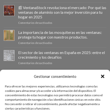
Ventanastock
impulsa
📰 VentanaStock revoluciona el mercado: Por qué las
el
ventanas de aluminio son la mejor inversión para tu
cambio
hogar en 2025
de
en
Comentarios desactivados
ventanas
📰
como
VentanaStock
clave
La importancia de las mosquiteras en las ventanas:
revoluciona
para
protege tu hogar con nuestros productos.
el
la
en
Comentarios desactivados
mercado:
eficiencia
La
Por
energética
importancia
El sector de las ventanas en España en 2025: entre el
qué
en
de
las
los
crecimiento y los desafíos
las
ventanas
hogares
en
Comentarios desactivados
mosquiteras
de
El
en
aluminio
sector
las
son
de
PRESUPUESTO A MEDIDA
Gestionar consentimiento
ventanas:
la
las
protege
mejor
ventanas
tu
inversión
Para ofrecer las mejores experiencias, utilizamos tecnologías como las
en
hogar
Si necesitas ventanas de otras medidas puedes solicitar un
para
cookies para almacenar y/o acceder a la información del dispositivo. El
España
con
tu
consentimiento de estas tecnologías nos permitirá procesar datos como el
presupuesto a medida desde nuestro formulario de solicitud
en
nuestros
hogar
comportamiento de navegación o las identificaciones únicas en este sitio.
2025:
productos.
de presupuesto.
en
No consentir o retirar el consentimiento, puede afectar negativamente a
entre
2025
ciertas características y funciones.
el