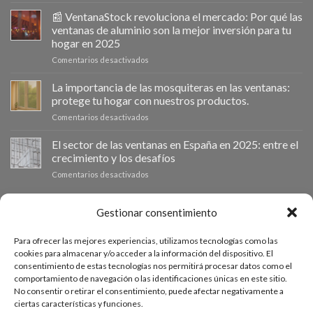
Ventanastock
impulsa
📰 VentanaStock revoluciona el mercado: Por qué las
el
ventanas de aluminio son la mejor inversión para tu
cambio
hogar en 2025
de
en
Comentarios desactivados
ventanas
📰
como
VentanaStock
clave
La importancia de las mosquiteras en las ventanas:
revoluciona
para
protege tu hogar con nuestros productos.
el
la
en
Comentarios desactivados
mercado:
eficiencia
La
Por
energética
importancia
El sector de las ventanas en España en 2025: entre el
qué
en
de
las
los
crecimiento y los desafíos
las
ventanas
hogares
en
Comentarios desactivados
mosquiteras
de
El
en
aluminio
sector
las
son
de
PRESUPUESTO A MEDIDA
Gestionar consentimiento
ventanas:
la
las
protege
mejor
ventanas
tu
inversión
Para ofrecer las mejores experiencias, utilizamos tecnologías como las
en
hogar
Si necesitas ventanas de otras medidas puedes solicitar un
para
cookies para almacenar y/o acceder a la información del dispositivo. El
España
con
tu
consentimiento de estas tecnologías nos permitirá procesar datos como el
presupuesto a medida desde nuestro formulario de solicitud
en
nuestros
hogar
comportamiento de navegación o las identificaciones únicas en este sitio.
2025:
productos.
de presupuesto.
en
No consentir o retirar el consentimiento, puede afectar negativamente a
entre
2025
ciertas características y funciones.
el