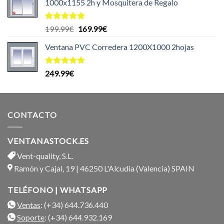
1000x1155 2h y Mosquitera de Regalo
Valorado
El
El
199.99
€
169.99
€
con
5.00
precio
precio
de 5
Ventana PVC Corredera 1200X1000 2hojas
original
actual
era:
es:
199.99€.
169.99€.
Valorado
249.99
€
con
5.00
de 5
CONTACTO
VENTANASTOCK.ES
Vent-quality, S.L.
Ramón y Cajal, 19 | 46250 L'Alcudia (Valencia) SPAIN
TELÉFONO | WHATSAPP
Ventas
: (+34) 644.736.440
Soporte
: (+34) 644.932.169