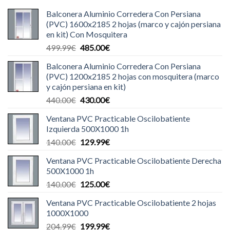
Balconera Aluminio Corredera Con Persiana
(PVC) 1600x2185 2 hojas (marco y cajón persiana
en kit) Con Mosquitera
El
El
499.99
€
485.00
€
precio
precio
Balconera Aluminio Corredera Con Persiana
original
actual
(PVC) 1200x2185 2 hojas con mosquitera (marco
era:
es:
y cajón persiana en kit)
499.99€.
485.00€.
El
El
440.00
€
430.00
€
precio
precio
Ventana PVC Practicable Oscilobatiente
original
actual
Izquierda 500X1000 1h
era:
es:
El
El
140.00
€
129.99
€
440.00€.
430.00€.
precio
precio
Ventana PVC Practicable Oscilobatiente Derecha
original
actual
500X1000 1h
era:
es:
El
El
140.00
€
125.00
€
140.00€.
129.99€.
precio
precio
Ventana PVC Practicable Oscilobatiente 2 hojas
original
actual
1000X1000
era:
es:
El
El
204.99
€
199.99
€
140.00€.
125.00€.