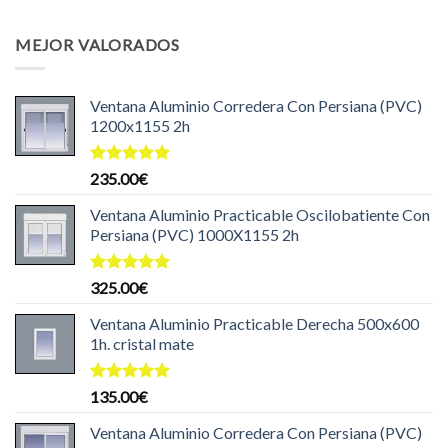
precio
precio
original
actual
MEJOR VALORADOS
era:
es:
204.99€.
199.99€.
Ventana Aluminio Corredera Con Persiana (PVC)
1200x1155 2h
Valorado
235.00
€
con
5.00
de 5
Ventana Aluminio Practicable Oscilobatiente Con
Persiana (PVC) 1000X1155 2h
Valorado
325.00
€
con
5.00
de 5
Ventana Aluminio Practicable Derecha 500x600
1h. cristal mate
Valorado
135.00
€
con
5.00
de 5
Ventana Aluminio Corredera Con Persiana (PVC)