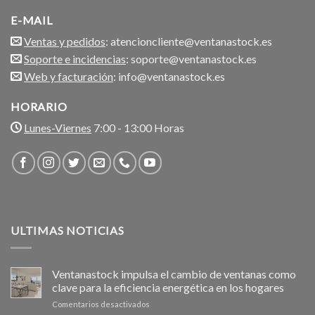
E-MAIL
Ventas y pedidos
: atencioncliente@ventanastock.es
Soporte e incidencias
: soporte@ventanastock.es
Web y facturación
: info@ventanastock.es
HORARIO
Lunes-Viernes
7:00 - 13:00 Horas
ULTIMAS NOTICIAS
Ventanastock impulsa el cambio de ventanas como
clave para la eficiencia energética en los hogares
en
Comentarios desactivados