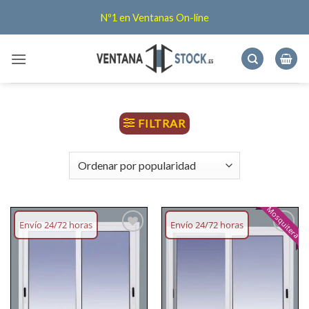
Saltar
Nº1 en Ventanas On-line
al
contenido
FILTRAR
Mosquitera
Envío 24/72 horas
Envío 24/72 horas
Añadir
Añadir
lista
lista
deseos
deseos