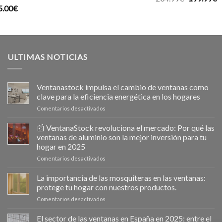
5.00
€
precio
p
original
a
era:
e
204.99€.
1
ULTIMAS NOTICIAS
Ventanastock impulsa el cambio de ventanas como
clave para la eficiencia energética en los hogares
en
Comentarios desactivados
Ventanastock
impulsa
📰 VentanaStock revoluciona el mercado: Por qué las
el
ventanas de aluminio son la mejor inversión para tu
cambio
hogar en 2025
de
en
Comentarios desactivados
ventanas
📰
como
VentanaStock
clave
La importancia de las mosquiteras en las ventanas:
revoluciona
para
protege tu hogar con nuestros productos.
el
la
en
Comentarios desactivados
mercado:
eficiencia
La
Por
energética
importancia
El sector de las ventanas en España en 2025: entre el
qué
en