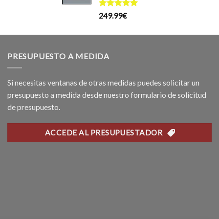
199.99€.
169.99€.
recio
Valorado
249.99
€
ctual
con
5.00
s:
de 5
99.99€.
PRESUPUESTO A MEDIDA
Si necesitas ventanas de otras medidas puedes solicitar un
presupuesto a medida desde nuestro formulario de solicitud
de presupuesto.
ACCEDE AL PRESUPUESTADOR