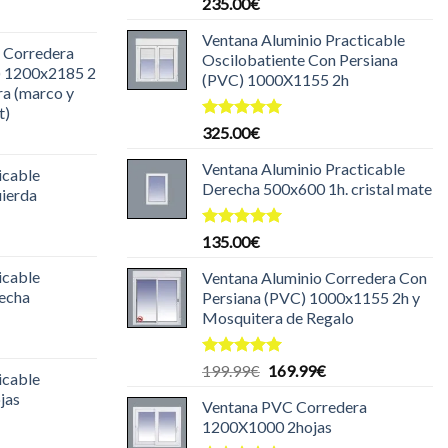
Valorado
235.00
€
l
con
5.00
de 5
recio
Ventana Aluminio Practicable
 Corredera
ctual
Oscilobatiente Con Persiana
) 1200x2185 2
s:
(PVC) 1000X1155 2h
ra (marco y
85.00€.
t)
Valorado
325.00
€
l
con
5.00
recio
de 5
Ventana Aluminio Practicable
icable
ctual
Derecha 500x600 1h. cristal mate
uierda
s:
30.00€.
l
Valorado
135.00
€
con
5.00
recio
de 5
icable
Ventana Aluminio Corredera Con
ctual
recha
Persiana (PVC) 1000x1155 2h y
s:
Mosquitera de Regalo
29.99€.
l
recio
Valorado
El
El
199.99
€
169.99
€
icable
ctual
con
5.00
precio
precio
jas
de 5
s:
Ventana PVC Corredera
original
actual
25.00€.
1200X1000 2hojas
era:
es:
l