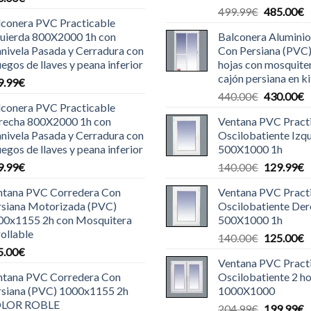
El
E
499.99
€
485.00
€
lconera PVC Practicable
precio
p
quierda 800X2000 1h con
Balconera Aluminio
original
a
nivela Pasada y Cerradura con
Con Persiana (PVC
era:
e
uegos de llaves y peana inferior
hojas con mosquite
499.99€.
4
cajón persiana en ki
9.99
€
El
E
440.00
€
430.00
€
lconera PVC Practicable
precio
p
recha 800X2000 1h con
Ventana PVC Pract
original
a
nivela Pasada y Cerradura con
Oscilobatiente Izq
era:
e
uegos de llaves y peana inferior
500X1000 1h
440.00€.
4
El
E
9.99
€
140.00
€
129.99
€
precio
p
ntana PVC Corredera Con
Ventana PVC Pract
original
a
rsiana Motorizada (PVC)
Oscilobatiente De
era:
e
00x1155 2h con Mosquitera
500X1000 1h
140.00€.
1
ollable
El
E
140.00
€
125.00
€
5.00
€
precio
p
Ventana PVC Pract
original
a
ntana PVC Corredera Con
Oscilobatiente 2 ho
era:
e
rsiana (PVC) 1000x1155 2h
1000X1000
140.00€.
1
LOR ROBLE
El
E
204.99
€
199.99
€