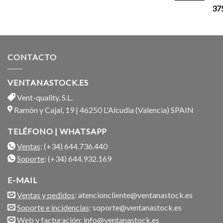
37
CONTACTO
VENTANASTOCK.ES
Vent-quality, S.L.
Ramón y Cajal, 19 | 46250 L'Alcudia (Valencia) SPAIN
TELÉFONO | WHATSAPP
Ventas
: (+34) 644.736.440
Soporte
: (+34) 644.932.169
E-MAIL
Ventas y pedidos
: atencioncliente@ventanastock.es
Soporte e incidencias
: soporte@ventanastock.es
Web y facturación
: info@ventanastock.es