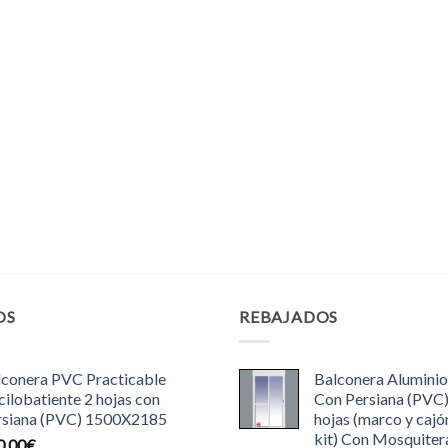
OS
REBAJADOS
lconera PVC Practicable
Balconera Aluminio
ilobatiente 2 hojas con
Con Persiana (PVC
rsiana (PVC) 1500X2185
hojas (marco y cajó
kit) Con Mosquiter
0.00
€