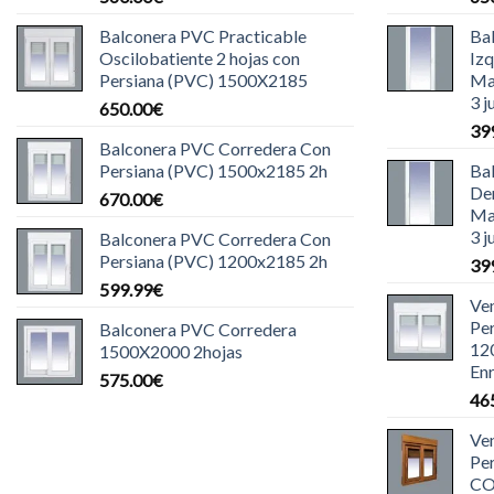
Balconera PVC Practicable
Ba
Oscilobatiente 2 hojas con
Iz
Persiana (PVC) 1500X2185
Ma
3 j
650.00
€
39
Balconera PVC Corredera Con
Persiana (PVC) 1500x2185 2h
Ba
De
670.00
€
Ma
3 j
Balconera PVC Corredera Con
Persiana (PVC) 1200x2185 2h
39
599.99
€
Ve
Pe
Balconera PVC Corredera
12
1500X2000 2hojas
Enr
575.00
€
46
Ve
Pe
CO