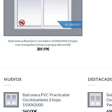
ALUMINIO
+
Balconera Aluminio Corredera 1500X2000 2 hojas
con mosquitera (marco preparado en kit)
389.99
€
NUEVOS
DESTACAD
Balconera PVC Practicable
Ba
Oscilobatiente 2 hojas
Osc
1500X2000
Pe
560.00
€
65