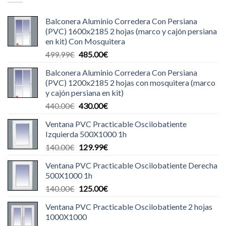
Balconera Aluminio Corredera Con Persiana
(PVC) 1600x2185 2 hojas (marco y cajón persiana
en kit) Con Mosquitera
El
El
499.99
€
485.00
€
precio
precio
Balconera Aluminio Corredera Con Persiana
original
actual
(PVC) 1200x2185 2 hojas con mosquitera (marco
era:
es:
y cajón persiana en kit)
499.99€.
485.00€.
El
El
440.00
€
430.00
€
precio
precio
Ventana PVC Practicable Oscilobatiente
original
actual
Izquierda 500X1000 1h
era:
es:
El
El
140.00
€
129.99
€
440.00€.
430.00€.
precio
precio
Ventana PVC Practicable Oscilobatiente Derecha
original
actual
500X1000 1h
era:
es:
El
El
140.00
€
125.00
€
140.00€.
129.99€.
precio
precio
Ventana PVC Practicable Oscilobatiente 2 hojas
original
actual
1000X1000
era:
es: