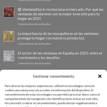
Ventanastock
impulsa
📰 VentanaStock revoluciona el mercado: Por qué las
el
ventanas de aluminio son la mejor inversión para tu
cambio
hogar en 2025
de
en
Comentarios desactivados
ventanas
📰
como
VentanaStock
clave
La importancia de las mosquiteras en las ventanas:
revoluciona
para
protege tu hogar con nuestros productos.
el
la
en
Comentarios desactivados
mercado:
eficiencia
La
Por
energética
importancia
El sector de las ventanas en España en 2025: entre el
qué
en
de
las
los
crecimiento y los desafíos
las
ventanas
hogares
en
Comentarios desactivados
mosquiteras
de
El
en
aluminio
sector
las
son
de
PRESUPUESTO A MEDIDA
Gestionar consentimiento
ventanas:
la
las
protege
mejor
ventanas
tu
inversión
Para ofrecer las mejores experiencias, utilizamos tecnologías como las
en
hogar
Si necesitas ventanas de otras medidas puedes solicitar un
para
cookies para almacenar y/o acceder a la información del dispositivo. El
España
con
tu
consentimiento de estas tecnologías nos permitirá procesar datos como el
presupuesto a medida desde nuestro formulario de solicitud
en
nuestros
hogar
comportamiento de navegación o las identificaciones únicas en este sitio.
2025:
productos.
de presupuesto.
en
No consentir o retirar el consentimiento, puede afectar negativamente a
entre
2025