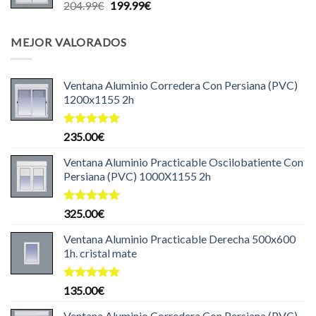
El
El
204.99
€
199.99
€
140.00€.
125.00€.
precio
precio
original
actual
MEJOR VALORADOS
era:
es:
204.99€.
199.99€.
Ventana Aluminio Corredera Con Persiana (PVC)
1200x1155 2h
Valorado
235.00
€
con
5.00
de 5
Ventana Aluminio Practicable Oscilobatiente Con
Persiana (PVC) 1000X1155 2h
Valorado
325.00
€
con
5.00
de 5
Ventana Aluminio Practicable Derecha 500x600
1h. cristal mate
Valorado
135.00
€
con
5.00
de 5
Ventana Aluminio Corredera Con Persiana (PVC)