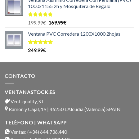
1000x1155 2h y Mosquitera de Regalo
Valorado
El
El
199.99
€
169.99
€
con
5.00
precio
precio
de 5
Ventana PVC Corredera 1200X1000 2hojas
original
actual
era:
es:
199.99€.
169.99€.
Valorado
249.99
€
con
5.00
de 5
CONTACTO
VENTANASTOCK.ES
Vent-quality, S.L.
Ramón y Cajal, 19 | 46250 L'Alcudia (Valencia) SPAIN
TELÉFONO | WHATSAPP
Ventas
: (+34) 644.736.440