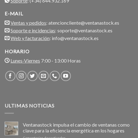
Soporte
: (+34) 644.932.169
E-MAIL
Ventas y pedidos
: atencioncliente@ventanastock.es
Soporte e incidencias
: soporte@ventanastock.es
Web y facturación
: info@ventanastock.es
HORARIO
Lunes-Viernes
7:00 - 13:00 Horas
ULTIMAS NOTICIAS
Ventanastock impulsa el cambio de ventanas como
clave para la eficiencia energética en los hogares
en
Comentarios desactivados