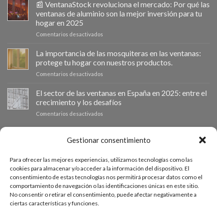
impulsa
📰 VentanaStock revoluciona el mercado: Por qué las
el
ventanas de aluminio son la mejor inversión para tu
cambio
hogar en 2025
de
en
Comentarios desactivados
ventanas
📰
como
VentanaStock
clave
La importancia de las mosquiteras en las ventanas:
revoluciona
para
protege tu hogar con nuestros productos.
el
la
en
Comentarios desactivados
mercado:
eficiencia
La
Por
energética
importancia
El sector de las ventanas en España en 2025: entre el
qué
en
de
las
los
crecimiento y los desafíos
las
ventanas
hogares
en
Comentarios desactivados
mosquiteras
de
El
en
aluminio
sector
las
son
de
PRESUPUESTO A MEDIDA
Gestionar consentimiento
ventanas:
la
las
protege
mejor
ventanas
tu
inversión
Para ofrecer las mejores experiencias, utilizamos tecnologías como las
en
hogar
Si necesitas ventanas de otras medidas puedes solicitar un
para
cookies para almacenar y/o acceder a la información del dispositivo. El
España
con
tu
consentimiento de estas tecnologías nos permitirá procesar datos como el
presupuesto a medida desde nuestro formulario de solicitud
en
nuestros
hogar
comportamiento de navegación o las identificaciones únicas en este sitio.
2025:
productos.
de presupuesto.
en
No consentir o retirar el consentimiento, puede afectar negativamente a
entre
2025
ciertas características y funciones.
el
crecimiento
ACCEDE AL PRESUPUESTADOR