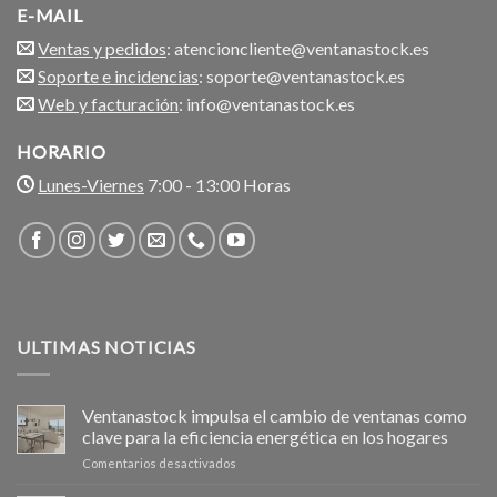
E-MAIL
Ventas y pedidos
: atencioncliente@ventanastock.es
Soporte e incidencias
: soporte@ventanastock.es
Web y facturación
: info@ventanastock.es
HORARIO
Lunes-Viernes
7:00 - 13:00 Horas
ULTIMAS NOTICIAS
Ventanastock impulsa el cambio de ventanas como
clave para la eficiencia energética en los hogares
en
Comentarios desactivados
Ventanastock