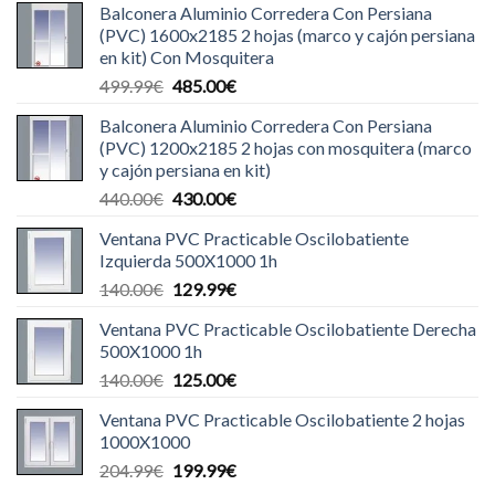
Balconera Aluminio Corredera Con Persiana
(PVC) 1600x2185 2 hojas (marco y cajón persiana
en kit) Con Mosquitera
El
El
499.99
€
485.00
€
precio
precio
Balconera Aluminio Corredera Con Persiana
original
actual
(PVC) 1200x2185 2 hojas con mosquitera (marco
era:
es:
y cajón persiana en kit)
499.99€.
485.00€.
El
El
440.00
€
430.00
€
precio
precio
Ventana PVC Practicable Oscilobatiente
original
actual
Izquierda 500X1000 1h
era:
es:
El
El
140.00
€
129.99
€
440.00€.
430.00€.
precio
precio
Ventana PVC Practicable Oscilobatiente Derecha
original
actual
500X1000 1h
era:
es:
El
El
140.00
€
125.00
€
140.00€.
129.99€.
precio
precio
Ventana PVC Practicable Oscilobatiente 2 hojas
original
actual
1000X1000
era:
es:
El
El
204.99
€
199.99
€
140.00€.
125.00€.
precio
precio