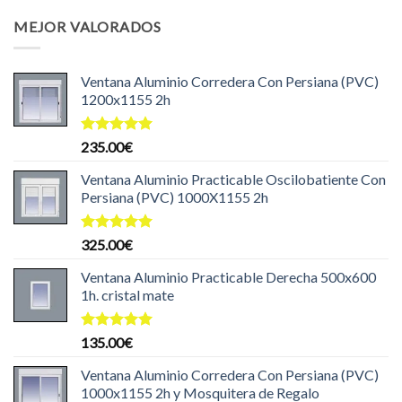
original
actual
MEJOR VALORADOS
era:
es:
204.99€.
199.99€.
Ventana Aluminio Corredera Con Persiana (PVC)
1200x1155 2h
Valorado
235.00
€
con
5.00
de 5
Ventana Aluminio Practicable Oscilobatiente Con
Persiana (PVC) 1000X1155 2h
Valorado
325.00
€
con
5.00
de 5
Ventana Aluminio Practicable Derecha 500x600
1h. cristal mate
Valorado
135.00
€
con
5.00
de 5
Ventana Aluminio Corredera Con Persiana (PVC)
1000x1155 2h y Mosquitera de Regalo