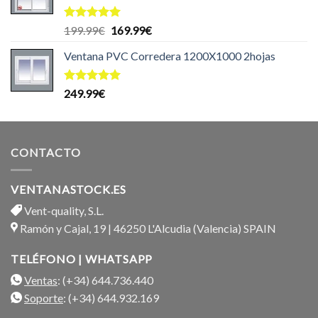
Valorado
El
El
199.99
€
169.99
€
con
5.00
precio
precio
de 5
Ventana PVC Corredera 1200X1000 2hojas
original
actual
era:
es:
199.99€.
169.99€.
Valorado
249.99
€
con
5.00
de 5
CONTACTO
VENTANASTOCK.ES
Vent-quality, S.L.
Ramón y Cajal, 19 | 46250 L'Alcudia (Valencia) SPAIN
TELÉFONO | WHATSAPP
Ventas
: (+34) 644.736.440
Soporte
: (+34) 644.932.169