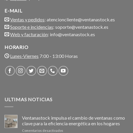
E-MAIL
Ventas y pedidos
: atencioncliente@ventanastock.es
Soporte e incidencias
: soporte@ventanastock.es
Web y facturación
: info@ventanastock.es
HORARIO
Lunes-Viernes
7:00 - 13:00 Horas
ULTIMAS NOTICIAS
Ventanastock impulsa el cambio de ventanas como
clave para la eficiencia energética en los hogares
en
Comentarios desactivados