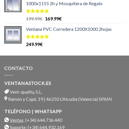
1000x1155 2h y Mosquitera de Regalo
Valorado
El
El
199.99
€
169.99
€
con
5.00
precio
precio
de 5
Ventana PVC Corredera 1200X1000 2hojas
original
actual
era:
es:
199.99€.
169.99€.
Valorado
249.99
€
con
5.00
de 5
CONTACTO
VENTANASTOCK.ES
Vent-quality, S.L.
Ramón y Cajal, 19 | 46250 L'Alcudia (Valencia) SPAIN
TELÉFONO | WHATSAPP
Ventas
: (+34) 644.736.440
Soporte
: (+34) 644.932.169