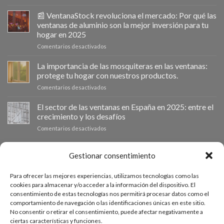
Ventanastock
impulsa
📰 VentanaStock revoluciona el mercado: Por qué las
el
ventanas de aluminio son la mejor inversión para tu
cambio
hogar en 2025
de
en
Comentarios desactivados
ventanas
📰
como
VentanaStock
clave
La importancia de las mosquiteras en las ventanas:
revoluciona
para
protege tu hogar con nuestros productos.
el
la
en
Comentarios desactivados
mercado:
eficiencia
La
Por
energética
importancia
El sector de las ventanas en España en 2025: entre el
qué
en
de
las
los
crecimiento y los desafíos
las
ventanas
hogares
en
Comentarios desactivados
mosquiteras
de
El
en
aluminio
sector
las
son
de
PRESUPUESTO A MEDIDA
Gestionar consentimiento
ventanas:
la
las
protege
mejor
ventanas
tu
inversión
Para ofrecer las mejores experiencias, utilizamos tecnologías como las
en
hogar
Si necesitas ventanas de otras medidas puedes solicitar un
para
cookies para almacenar y/o acceder a la información del dispositivo. El
España
con
tu
consentimiento de estas tecnologías nos permitirá procesar datos como el
presupuesto a medida desde nuestro formulario de solicitud
en
nuestros
hogar
comportamiento de navegación o las identificaciones únicas en este sitio.
2025:
productos.
de presupuesto.
en
No consentir o retirar el consentimiento, puede afectar negativamente a
entre
2025
ciertas características y funciones.
el