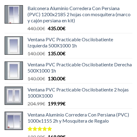
Balconera Aluminio Corredera Con Persiana
(PVC) 1200x2185 2 hojas con mosquitera (marco
y cajón persiana en kit)
El
El
440.00
€
435.00
€
precio
precio
Ventana PVC Practicable Oscilobatiente
original
actual
Izquierda 500X1000 1h
era:
es:
El
El
140.00
€
135.00
€
440.00€.
435.00€.
precio
precio
Ventana PVC Practicable Oscilobatiente Derecha
original
actual
500X1000 1h
era:
es:
El
El
140.00
€
130.00
€
140.00€.
135.00€.
precio
precio
Ventana PVC Practicable Oscilobatiente 2 hojas
original
actual
1000X1000
era:
es:
El
El
204.99
€
199.99
€
140.00€.
130.00€.
precio
precio
Ventana Aluminio Corredera Con Persiana (PVC)
original
actual
1000x1155 2h y Mosquitera de Regalo
era:
es:
204.99€.
199.99€.
Valorado
El
El
199.99
€
169.99
€