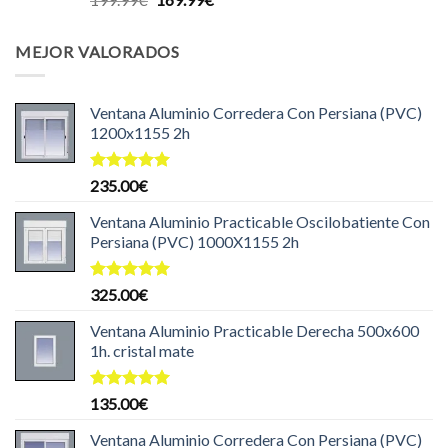
con
5.00
precio
precio
de 5
original
actual
MEJOR VALORADOS
era:
es:
199.99€.
169.99€.
Ventana Aluminio Corredera Con Persiana (PVC)
1200x1155 2h
Valorado
235.00
€
con
5.00
de 5
Ventana Aluminio Practicable Oscilobatiente Con
Persiana (PVC) 1000X1155 2h
Valorado
325.00
€
con
5.00
de 5
Ventana Aluminio Practicable Derecha 500x600
1h. cristal mate
Valorado
135.00
€
con
5.00
de 5
Ventana Aluminio Corredera Con Persiana (PVC)