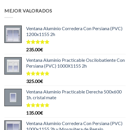
precio
precio
de 5
original
actual
MEJOR VALORADOS
era:
es:
199.99€.
169.99€.
Ventana Aluminio Corredera Con Persiana (PVC)
1200x1155 2h
Valorado
235.00
€
con
5.00
de 5
Ventana Aluminio Practicable Oscilobatiente Con
Persiana (PVC) 1000X1155 2h
Valorado
325.00
€
con
5.00
de 5
Ventana Aluminio Practicable Derecha 500x600
1h. cristal mate
Valorado
135.00
€
con
5.00
de 5
Ventana Aluminio Corredera Con Persiana (PVC)
1000x1155 2h y Mosquitera de Regalo