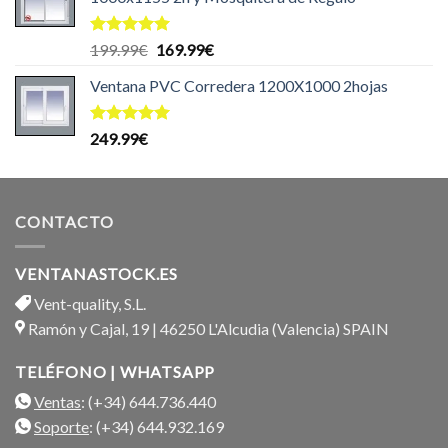
Valorado
El
El
199.99
€
169.99
€
con
5.00
precio
precio
de 5
Ventana PVC Corredera 1200X1000 2hojas
original
actual
era:
es:
199.99€.
169.99€.
Valorado
249.99
€
con
5.00
de 5
CONTACTO
VENTANASTOCK.ES
Vent-quality, S.L.
Ramón y Cajal, 19 | 46250 L'Alcudia (Valencia) SPAIN
TELÉFONO | WHATSAPP
Ventas
: (+34) 644.736.440
Soporte
: (+34) 644.932.169