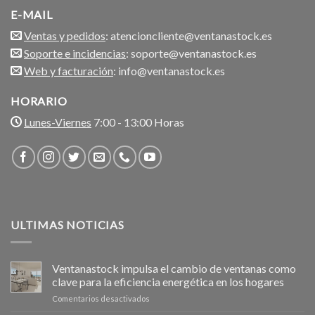
E-MAIL
Ventas y pedidos
: atencioncliente@ventanastock.es
Soporte e incidencias
: soporte@ventanastock.es
Web y facturación
: info@ventanastock.es
HORARIO
Lunes-Viernes
7:00 - 13:00 Horas
ULTIMAS NOTICIAS
Ventanastock impulsa el cambio de ventanas como
clave para la eficiencia energética en los hogares
en
Comentarios desactivados
Ventanastock