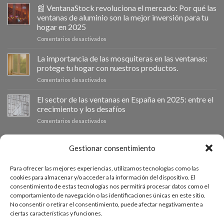
impulsa
📰 VentanaStock revoluciona el mercado: Por qué las
el
ventanas de aluminio son la mejor inversión para tu
cambio
hogar en 2025
de
en
Comentarios desactivados
ventanas
📰
como
VentanaStock
clave
La importancia de las mosquiteras en las ventanas:
revoluciona
para
protege tu hogar con nuestros productos.
el
la
en
Comentarios desactivados
mercado:
eficiencia
La
Por
energética
importancia
El sector de las ventanas en España en 2025: entre el
qué
en
de
las
los
crecimiento y los desafíos
las
ventanas
hogares
en
Comentarios desactivados
mosquiteras
de
El
en
aluminio
sector
las
son
de
PRESUPUESTO A MEDIDA
Gestionar consentimiento
ventanas:
la
las
protege
mejor
ventanas
tu
inversión
Para ofrecer las mejores experiencias, utilizamos tecnologías como las
en
hogar
Si necesitas ventanas de otras medidas puedes solicitar un
para
cookies para almacenar y/o acceder a la información del dispositivo. El
España
con
tu
consentimiento de estas tecnologías nos permitirá procesar datos como el
presupuesto a medida desde nuestro formulario de solicitud
en
nuestros
hogar
comportamiento de navegación o las identificaciones únicas en este sitio.
2025:
productos.
de presupuesto.
en
No consentir o retirar el consentimiento, puede afectar negativamente a
entre
2025
ciertas características y funciones.
el
crecimiento