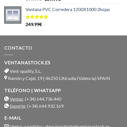
con
5.00
precio
precio
de 5
Ventana PVC Corredera 1200X1000 2hojas
original
actual
era:
es:
199.99€.
169.99€.
Valorado
249.99
€
con
5.00
de 5
CONTACTO
VENTANASTOCK.ES
Vent-quality, S.L.
Ramón y Cajal, 19 | 46250 L'Alcudia (Valencia) SPAIN
TELÉFONO | WHATSAPP
Ventas
: (+34) 644.736.440
Soporte
: (+34) 644.932.169
E-MAIL
Ventas y pedidos
: atencioncliente@ventanastock.es