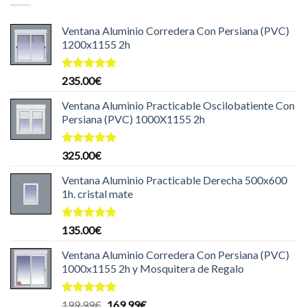
199.99€.
169.99€.
Ventana Aluminio Corredera Con Persiana (PVC)
1200x1155 2h
Valorado
235.00
€
con
5.00
de 5
Ventana Aluminio Practicable Oscilobatiente Con
Persiana (PVC) 1000X1155 2h
Valorado
325.00
€
con
5.00
de 5
Ventana Aluminio Practicable Derecha 500x600
1h. cristal mate
Valorado
135.00
€
con
5.00
de 5
Ventana Aluminio Corredera Con Persiana (PVC)
1000x1155 2h y Mosquitera de Regalo
Valorado
El
El
199.99
€
169.99
€