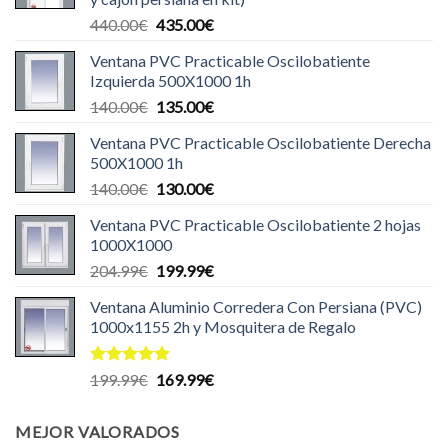
El
El
440.00
€
435.00
€
precio
precio
Ventana PVC Practicable Oscilobatiente
original
actual
Izquierda 500X1000 1h
era:
es:
El
El
140.00
€
135.00
€
440.00€.
435.00€.
precio
precio
Ventana PVC Practicable Oscilobatiente Derecha
original
actual
500X1000 1h
era:
es:
El
El
140.00
€
130.00
€
140.00€.
135.00€.
precio
precio
Ventana PVC Practicable Oscilobatiente 2 hojas
original
actual
1000X1000
era:
es:
El
El
204.99
€
199.99
€
140.00€.
130.00€.
precio
precio
Ventana Aluminio Corredera Con Persiana (PVC)
original
actual
1000x1155 2h y Mosquitera de Regalo
era:
es:
204.99€.
199.99€.
Valorado
El
El
199.99
€
169.99
€
con
5.00
precio
precio
de 5
original
actual
MEJOR VALORADOS
era:
es: