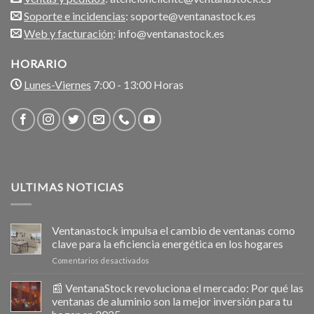
Soporte e incidencias
: soporte@ventanastock.es
Web y facturación
: info@ventanastock.es
HORARIO
Lunes-Viernes
7:00 - 13:00 Horas
ULTIMAS NOTICIAS
Ventanastock impulsa el cambio de ventanas como
clave para la eficiencia energética en los hogares
en
Comentarios desactivados
Ventanastock
impulsa
📰 VentanaStock revoluciona el mercado: Por qué las
el
ventanas de aluminio son la mejor inversión para tu
cambio