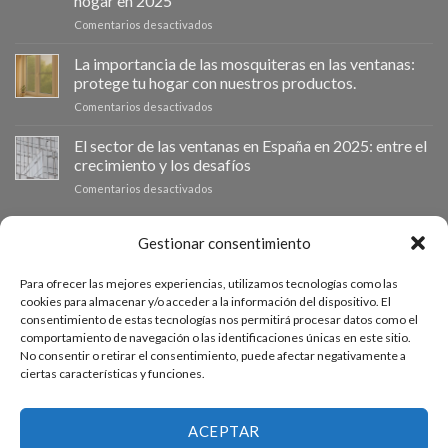
hogar en 2025
de
en
Comentarios desactivados
ventanas
📰
como
VentanaStock
clave
La importancia de las mosquiteras en las ventanas:
revoluciona
para
protege tu hogar con nuestros productos.
el
la
en
Comentarios desactivados
mercado:
eficiencia
La
Por
energética
importancia
El sector de las ventanas en España en 2025: entre el
qué
en
de
las
los
crecimiento y los desafíos
las
ventanas
hogares
en
Comentarios desactivados
mosquiteras
de
El
en
aluminio
sector
las
son
de
PRESUPUESTO A MEDIDA
Gestionar consentimiento
ventanas:
la
las
protege
mejor
ventanas
tu
inversión
Para ofrecer las mejores experiencias, utilizamos tecnologías como las
en
hogar
Si necesitas ventanas de otras medidas puedes solicitar un
para
cookies para almacenar y/o acceder a la información del dispositivo. El
España
con
tu
consentimiento de estas tecnologías nos permitirá procesar datos como el
presupuesto a medida desde nuestro formulario de solicitud
en
nuestros
hogar
comportamiento de navegación o las identificaciones únicas en este sitio.
2025:
productos.
de presupuesto.
en
No consentir o retirar el consentimiento, puede afectar negativamente a
entre
2025
ciertas características y funciones.
el
crecimiento
ACCEDE AL PRESUPUESTADOR
y
los
ACEPTAR
desafíos