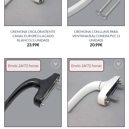
CREMONA OSCILOBATIENTE
CREMONA CON LLAVE PARA
CANAL EUROPEO LACADO
VENTANA/BALCONERA PVC (1
BLANCO (1 UNIDAD)
UNIDAD)
23.99
€
20.99
€
Envío 24/72 horas
Envío 24/72 horas
Añadir
Añadir
lista
lista
deseos
deseos