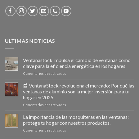
ULTIMAS NOTICIAS
Ventanastock impulsa el cambio de ventanas como
clave para la eficiencia energética en los hogares
en
Comentarios desactivados
Ventanastock
impulsa
📰 VentanaStock revoluciona el mercado: Por qué las
el
ventanas de aluminio son la mejor inversión para tu
cambio
hogar en 2025
de
en
Comentarios desactivados
ventanas
📰
como
VentanaStock
clave
La importancia de las mosquiteras en las ventanas:
revoluciona
para
protege tu hogar con nuestros productos.
el
la
en
Comentarios desactivados
mercado:
eficiencia
La
Por
energética