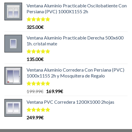
de 5
Ventana Aluminio Practicable Oscilobatiente Con
Persiana (PVC) 1000X1155 2h
Valorado
325.00
€
con
5.00
de 5
Ventana Aluminio Practicable Derecha 500x600
1h. cristal mate
Valorado
135.00
€
con
5.00
de 5
Ventana Aluminio Corredera Con Persiana (PVC)
1000x1155 2h y Mosquitera de Regalo
Valorado
El
El
199.99
€
169.99
€
con
5.00
precio
precio
de 5
Ventana PVC Corredera 1200X1000 2hojas
original
actual
era:
es:
199.99€.
169.99€.
Valorado
249.99
€
con
5.00
de 5