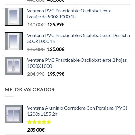
precio
precio
Ventana PVC Practicable Oscilobatiente
original
actual
Izquierda 500X1000 1h
era:
es:
El
El
140.00
€
129.99
€
440.00€.
430.00€.
precio
precio
Ventana PVC Practicable Oscilobatiente Derecha
original
actual
500X1000 1h
era:
es:
El
El
140.00
€
125.00
€
140.00€.
129.99€.
precio
precio
Ventana PVC Practicable Oscilobatiente 2 hojas
original
actual
1000X1000
era:
es:
El
El
204.99
€
199.99
€
140.00€.
125.00€.
precio
precio
original
actual
MEJOR VALORADOS
era:
es:
204.99€.
199.99€.
Ventana Aluminio Corredera Con Persiana (PVC)
1200x1155 2h
Valorado
235.00
€
con
5.00