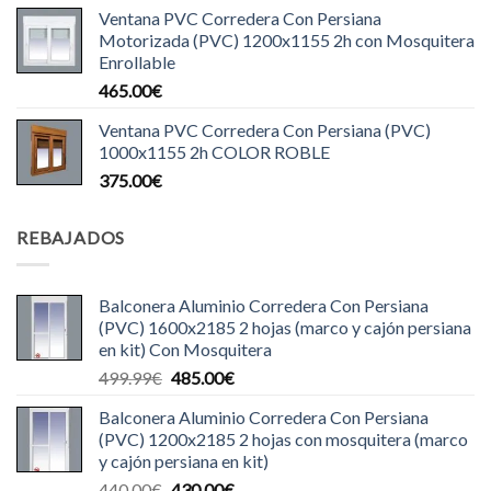
Ventana PVC Corredera Con Persiana
Motorizada (PVC) 1200x1155 2h con Mosquitera
Enrollable
465.00
€
Ventana PVC Corredera Con Persiana (PVC)
1000x1155 2h COLOR ROBLE
375.00
€
REBAJADOS
Balconera Aluminio Corredera Con Persiana
(PVC) 1600x2185 2 hojas (marco y cajón persiana
en kit) Con Mosquitera
El
El
499.99
€
485.00
€
precio
precio
Balconera Aluminio Corredera Con Persiana
original
actual
(PVC) 1200x2185 2 hojas con mosquitera (marco
era:
es:
y cajón persiana en kit)
499.99€.
485.00€.
El
El
440.00
€
430.00
€