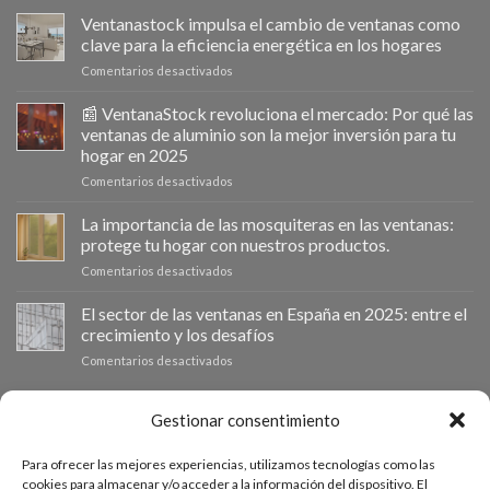
Ventanastock impulsa el cambio de ventanas como
clave para la eficiencia energética en los hogares
en
Comentarios desactivados
Ventanastock
impulsa
📰 VentanaStock revoluciona el mercado: Por qué las
el
ventanas de aluminio son la mejor inversión para tu
cambio
hogar en 2025
de
en
Comentarios desactivados
ventanas
📰
como
VentanaStock
clave
La importancia de las mosquiteras en las ventanas:
revoluciona
para
protege tu hogar con nuestros productos.
el
la
en
Comentarios desactivados
mercado:
eficiencia
La
Por
energética
importancia
El sector de las ventanas en España en 2025: entre el
qué
en
de
las
los
crecimiento y los desafíos
las
ventanas
hogares
en
Comentarios desactivados
mosquiteras
de
El
en
aluminio
sector
las
son
de
PRESUPUESTO A MEDIDA
Gestionar consentimiento
ventanas:
la
las
protege
mejor
ventanas
tu
inversión
Para ofrecer las mejores experiencias, utilizamos tecnologías como las
en
hogar
Si necesitas ventanas de otras medidas puedes solicitar un
para
cookies para almacenar y/o acceder a la información del dispositivo. El
España