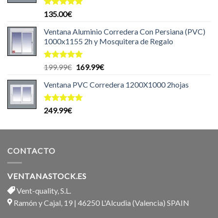
Valorado
135.00
€
con
5.00
de 5
Ventana Aluminio Corredera Con Persiana (PVC)
1000x1155 2h y Mosquitera de Regalo
Valorado
El
El
199.99
€
169.99
€
con
5.00
precio
precio
de 5
Ventana PVC Corredera 1200X1000 2hojas
original
actual
era:
es:
199.99€.
169.99€.
Valorado
249.99
€
con
5.00
de 5
CONTACTO
VENTANASTOCK.ES
Vent-quality, S.L.
Ramón y Cajal, 19 | 46250 L'Alcudia (Valencia) SPAIN