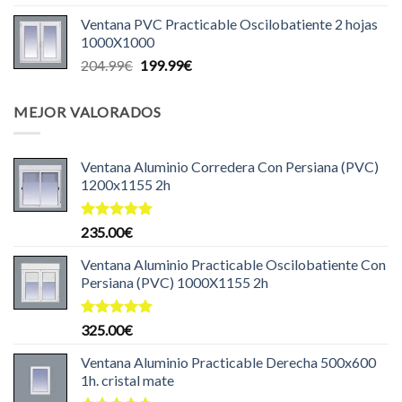
precio
precio
Ventana PVC Practicable Oscilobatiente 2 hojas
original
actual
1000X1000
era:
es:
El
El
204.99
€
199.99
€
140.00€.
125.00€.
precio
precio
original
actual
MEJOR VALORADOS
era:
es:
204.99€.
199.99€.
Ventana Aluminio Corredera Con Persiana (PVC)
1200x1155 2h
Valorado
235.00
€
con
5.00
de 5
Ventana Aluminio Practicable Oscilobatiente Con
Persiana (PVC) 1000X1155 2h
Valorado
325.00
€
con
5.00
de 5
Ventana Aluminio Practicable Derecha 500x600
1h. cristal mate