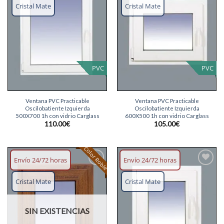
lista
lista
Cristal Mate
Cristal Mate
deseos
deseos
PVC
PVC
Ventana PVC Practicable
Ventana PVC Practicable
Oscilobatiente Izquierda
Oscilobatiente Izquierda
500X700 1h con vidrio Carglass
600X500 1h con vidrio Carglass
110.00
€
105.00
€
Color Roble
Envío 24/72 horas
Envío 24/72 horas
Añadir
Añadir
lista
lista
Cristal Mate
Cristal Mate
deseos
deseos
SIN EXISTENCIAS