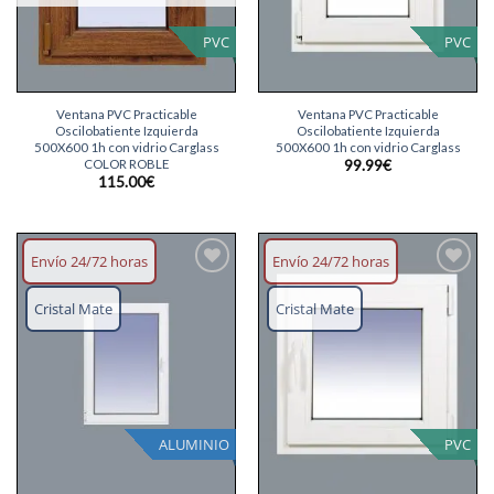
PVC
PVC
Ventana PVC Practicable
Ventana PVC Practicable
Oscilobatiente Izquierda
Oscilobatiente Izquierda
500X600 1h con vidrio Carglass
500X600 1h con vidrio Carglass
COLOR ROBLE
99.99
€
115.00
€
Envío 24/72 horas
Envío 24/72 horas
Añadir
Añadir
lista
lista
Cristal Mate
Cristal Mate
deseos
deseos
ALUMINIO
PVC