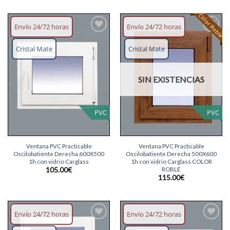
Color Roble
Envío 24/72 horas
Envío 24/72 horas
Añadir
Añadir
lista
lista
Cristal Mate
Cristal Mate
deseos
deseos
SIN EXISTENCIAS
PVC
PVC
Ventana PVC Practicable
Ventana PVC Practicable
Oscilobatiente Derecha 600X500
Oscilobatiente Derecha 500X600
1h con vidrio Carglass
1h con vidrio Carglass COLOR
ROBLE
105.00
€
115.00
€
Envío 24/72 horas
Envío 24/72 horas
Añadir
Añadir