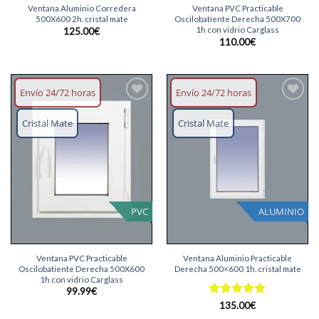
Ventana Aluminio Corredera
Ventana PVC Practicable
500X600 2h. cristal mate
Oscilobatiente Derecha 500X700
1h con vidrio Carglass
125.00
€
110.00
€
Envío 24/72 horas
Envío 24/72 horas
Añadir
Añadir
lista
lista
Cristal Mate
Cristal Mate
deseos
deseos
PVC
ALUMINIO
Ventana PVC Practicable
Ventana Aluminio Practicable
Oscilobatiente Derecha 500X600
Derecha 500×600 1h. cristal mate
1h con vidrio Carglass
99.99
€
Valorado
135.00
€
con
5
de 5