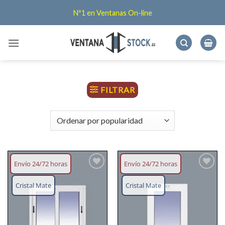
Saltar
Nº1 en Ventanas On-line
al
contenido
FILTRAR
Envío 24/72 horas
Envío 24/72 horas
Añadir
Añadir
lista
lista
Cristal Mate
Cristal Mate
deseos
deseos