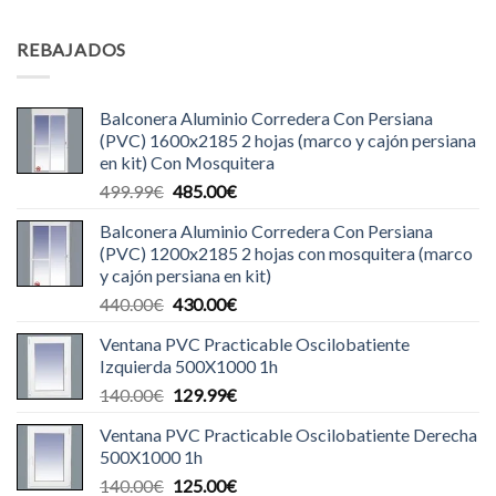
REBAJADOS
Balconera Aluminio Corredera Con Persiana
(PVC) 1600x2185 2 hojas (marco y cajón persiana
en kit) Con Mosquitera
El
El
499.99
€
485.00
€
precio
precio
Balconera Aluminio Corredera Con Persiana
original
actual
(PVC) 1200x2185 2 hojas con mosquitera (marco
era:
es:
y cajón persiana en kit)
499.99€.
485.00€.
El
El
440.00
€
430.00
€
precio
precio
Ventana PVC Practicable Oscilobatiente
original
actual
Izquierda 500X1000 1h
era:
es:
El
El
140.00
€
129.99
€
440.00€.
430.00€.
precio
precio
Ventana PVC Practicable Oscilobatiente Derecha
original
actual
500X1000 1h
era:
es:
El
El
140.00
€
125.00
€
140.00€.
129.99€.