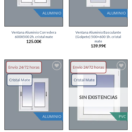
ALUMINIO
ALUMINIO
Ventana Aluminio Corredera
Ventana Aluminio Basculante
600X500 2h. cristal mate
(Golpete) 500×600 1h. cristal
mate
125.00
€
139.99
€
Envío 24/72 horas
Envío 24/72 horas
Añadir
Añadir
lista
lista
Cristal Mate
Cristal Mate
deseos
deseos
SIN EXISTENCIAS
ALUMINIO
PVC