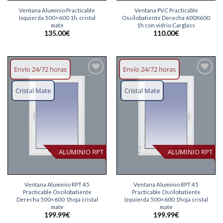
Ventana Aluminio Practicable
Ventana PVC Practicable
Izquierda 500×600 1h. cristal
Oscilobatiente Derecha 600X600
mate
1h con vidrio Carglass
135.00
€
110.00
€
Envío 24/72 horas
Envío 24/72 horas
Añadir
Añadir
lista
lista
Cristal Mate
Cristal Mate
deseos
deseos
ALUMINIO RPT
ALUMINIO RPT
Ventana Aluminio RPT 45
Ventana Aluminio RPT 45
Practicable Oscilobatiente
Practicable Oscilobatiente
Derecha 500×600 1hoja cristal
Izquierda 500×600 1hoja cristal
mate
mate
199.99
€
199.99
€