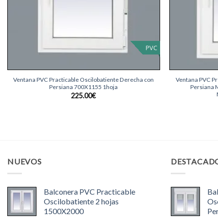
PVC
+
+
Ventana PVC Practicable Oscilobatiente Derecha con
Ventana PVC Pra
Persiana 700X1155 1hoja
Persiana 
225.00
€
NUEVOS
DESTACAD
Balconera PVC Practicable
Ba
Oscilobatiente 2 hojas
Osc
1500X2000
Pe