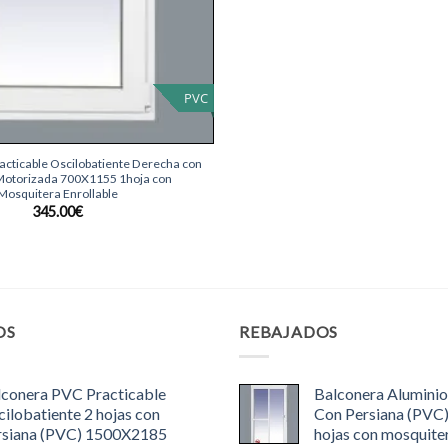
PVC
cticable Oscilobatiente Derecha con
Motorizada 700X1155 1hoja con
Mosquitera Enrollable
345.00
€
OS
REBAJADOS
lconera PVC Practicable
Balconera Aluminio
ilobatiente 2 hojas con
Con Persiana (PVC
rsiana (PVC) 1500X2185
hojas con mosquite