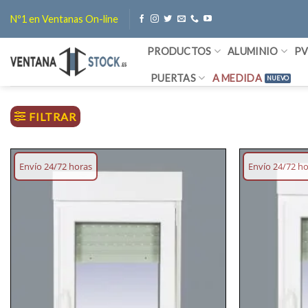
Saltar
Nº1 en Ventanas On-line
al
contenido
PRODUCTOS
ALUMINIO
P
PUERTAS
A MEDIDA
FILTRAR
Envío 24/72 horas
Envío 24/72 h
Añadir
lista
deseos