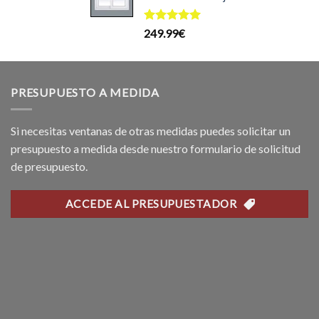
l
199.99€.
169.99€.
recio
Valorado
249.99
€
ctual
con
5.00
de 5
s:
69.99€.
PRESUPUESTO A MEDIDA
Si necesitas ventanas de otras medidas puedes solicitar un
presupuesto a medida desde nuestro formulario de solicitud
de presupuesto.
ACCEDE AL PRESUPUESTADOR