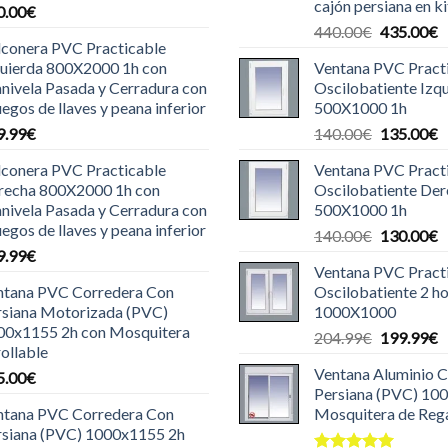
cajón persiana en ki
0.00
€
El
E
440.00
€
435.00
€
lconera PVC Practicable
precio
p
quierda 800X2000 1h con
Ventana PVC Pract
original
a
nivela Pasada y Cerradura con
Oscilobatiente Izq
era:
e
uegos de llaves y peana inferior
500X1000 1h
440.00€.
4
El
E
9.99
€
140.00
€
135.00
€
precio
p
lconera PVC Practicable
Ventana PVC Pract
original
a
recha 800X2000 1h con
Oscilobatiente De
era:
e
nivela Pasada y Cerradura con
500X1000 1h
140.00€.
1
uegos de llaves y peana inferior
El
E
140.00
€
130.00
€
9.99
€
precio
p
Ventana PVC Pract
original
a
ntana PVC Corredera Con
Oscilobatiente 2 ho
era:
e
rsiana Motorizada (PVC)
1000X1000
140.00€.
1
00x1155 2h con Mosquitera
El
E
204.99
€
199.99
€
ollable
precio
p
Ventana Aluminio 
5.00
€
original
a
Persiana (PVC) 10
era:
e
ntana PVC Corredera Con
Mosquitera de Reg
204.99€.
1
rsiana (PVC) 1000x1155 2h