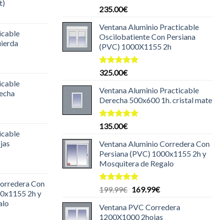
t)
Valorado
235.00
€
l
con
5.00
de 5
recio
Ventana Aluminio Practicable
icable
ctual
Oscilobatiente Con Persiana
uierda
s:
(PVC) 1000X1155 2h
35.00€.
l
Valorado
325.00
€
recio
con
5.00
icable
ctual
de 5
Ventana Aluminio Practicable
recha
s:
Derecha 500x600 1h. cristal mate
35.00€.
l
recio
Valorado
135.00
€
icable
con
5.00
ctual
de 5
jas
Ventana Aluminio Corredera Con
s:
Persiana (PVC) 1000x1155 2h y
30.00€.
Mosquitera de Regalo
l
recio
Corredera Con
ctual
Valorado
El
El
199.99
€
169.99
€
00x1155 2h y
s:
con
5.00
precio
precio
alo
de 5
99.99€.
Ventana PVC Corredera
original
actual
1200X1000 2hojas
era:
es: