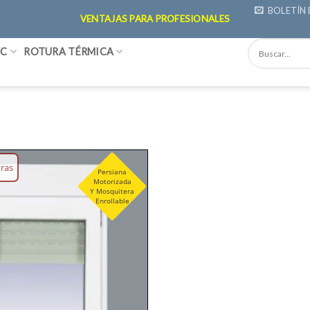
BOLETÍN 
VENTAJAS PARA PROFESIONALES
VC
ROTURA TÉRMICA
oras
Persiana
Motorizada
Añadir
Y Mosquitera
lista
Enrollable
deseos