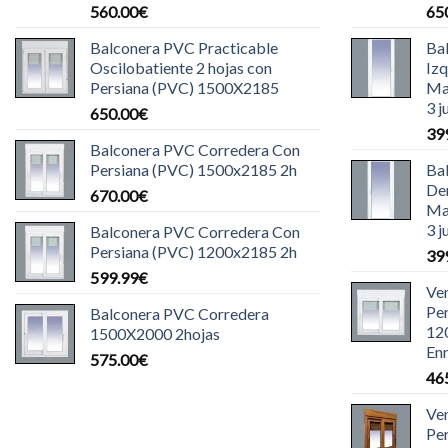
560.00
€
65
Balconera PVC Practicable
Ba
Oscilobatiente 2 hojas con
Iz
Persiana (PVC) 1500X2185
Ma
3 j
650.00
€
39
Balconera PVC Corredera Con
Persiana (PVC) 1500x2185 2h
Ba
De
670.00
€
Ma
3 j
Balconera PVC Corredera Con
Persiana (PVC) 1200x2185 2h
39
599.99
€
Ve
Pe
Balconera PVC Corredera
12
1500X2000 2hojas
Enr
575.00
€
46
Ve
Pe