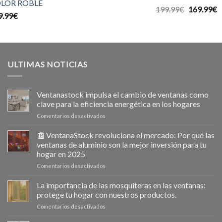
LOR ROBLE
Valorado
El
E
199.99
€
169.99
€
9.99
€
con
5.00
precio
p
de 5
original
a
era:
e
199.99€.
1
ULTIMAS NOTICIAS
Ventanastock impulsa el cambio de ventanas como
clave para la eficiencia energética en los hogares
en
Comentarios desactivados
Ventanastock
impulsa
📰 VentanaStock revoluciona el mercado: Por qué las
el
ventanas de aluminio son la mejor inversión para tu
cambio
hogar en 2025
de
en
Comentarios desactivados
ventanas
📰
como
VentanaStock
clave
La importancia de las mosquiteras en las ventanas:
revoluciona
para
protege tu hogar con nuestros productos.
el
la
en
Comentarios desactivados
mercado:
eficiencia
La
Por
energética