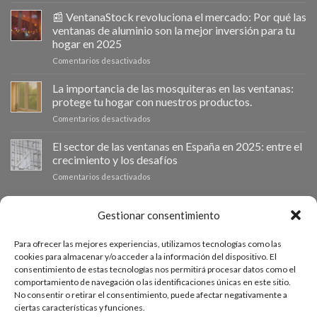
Ventanastock
impulsa
📰 VentanaStock revoluciona el mercado: Por qué las
el
ventanas de aluminio son la mejor inversión para tu
cambio
hogar en 2025
de
en
Comentarios desactivados
ventanas
📰
como
VentanaStock
clave
La importancia de las mosquiteras en las ventanas:
revoluciona
para
protege tu hogar con nuestros productos.
el
la
en
Comentarios desactivados
mercado:
eficiencia
La
Por
energética
importancia
El sector de las ventanas en España en 2025: entre el
qué
en
de
las
los
crecimiento y los desafíos
las
ventanas
hogares
en
Comentarios desactivados
mosquiteras
de
El
en
aluminio
sector
las
son
de
PRESUPUESTO A MEDIDA
Gestionar consentimiento
ventanas:
la
las
protege
mejor
ventanas
tu
inversión
Para ofrecer las mejores experiencias, utilizamos tecnologías como las
en
hogar
Si necesitas ventanas de otras medidas puedes solicitar un
para
cookies para almacenar y/o acceder a la información del dispositivo. El
España
con
tu
consentimiento de estas tecnologías nos permitirá procesar datos como el
presupuesto a medida desde nuestro formulario de solicitud
en
nuestros
hogar
comportamiento de navegación o las identificaciones únicas en este sitio.
2025:
productos.
de presupuesto.
en
No consentir o retirar el consentimiento, puede afectar negativamente a
entre
2025
ciertas características y funciones.
el