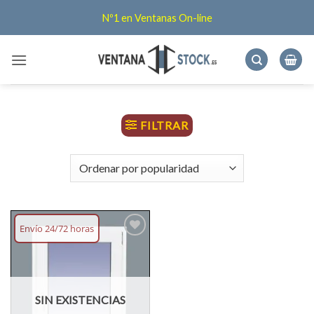
Saltar
Nº1 en Ventanas On-line
al
contenido
FILTRAR
Envío 24/72 horas
Añadir
lista
deseos
SIN EXISTENCIAS