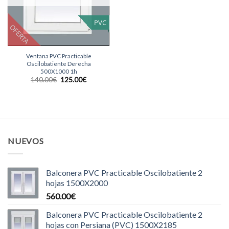
PVC
OFERTA
Ventana PVC Practicable
Oscilobatiente Derecha
500X1000 1h
El
El
140.00
€
125.00
€
precio
precio
original
actual
era:
es:
140.00€.
125.00€.
NUEVOS
Balconera PVC Practicable Oscilobatiente 2
hojas 1500X2000
560.00
€
Balconera PVC Practicable Oscilobatiente 2
hojas con Persiana (PVC) 1500X2185