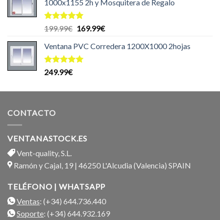
1000x1155 2h y Mosquitera de Regalo
Valorado
El
El
199.99
€
169.99
€
con
5.00
precio
precio
de 5
Ventana PVC Corredera 1200X1000 2hojas
original
actual
era:
es:
199.99€.
169.99€.
Valorado
249.99
€
con
5.00
de 5
CONTACTO
VENTANASTOCK.ES
Vent-quality, S.L.
Ramón y Cajal, 19 | 46250 L'Alcudia (Valencia) SPAIN
TELÉFONO | WHATSAPP
Ventas
: (+34) 644.736.440
Soporte
: (+34) 644.932.169