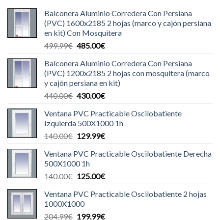
Balconera Aluminio Corredera Con Persiana
(PVC) 1600x2185 2 hojas (marco y cajón persiana
en kit) Con Mosquitera
El
El
499.99
€
485.00
€
precio
precio
Balconera Aluminio Corredera Con Persiana
original
actual
(PVC) 1200x2185 2 hojas con mosquitera (marco
era:
es:
y cajón persiana en kit)
499.99€.
485.00€.
El
El
440.00
€
430.00
€
precio
precio
Ventana PVC Practicable Oscilobatiente
original
actual
Izquierda 500X1000 1h
era:
es:
El
El
140.00
€
129.99
€
440.00€.
430.00€.
precio
precio
Ventana PVC Practicable Oscilobatiente Derecha
original
actual
500X1000 1h
era:
es:
El
El
140.00
€
125.00
€
140.00€.
129.99€.
precio
precio
Ventana PVC Practicable Oscilobatiente 2 hojas
original
actual
1000X1000
era:
es:
El
El
204.99
€
199.99
€
140.00€.
125.00€.