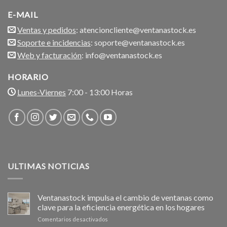
E-MAIL
Ventas y pedidos
: atencioncliente@ventanastock.es
Soporte e incidencias
: soporte@ventanastock.es
Web y facturación
: info@ventanastock.es
HORARIO
Lunes-Viernes
7:00 - 13:00 Horas
ULTIMAS NOTICIAS
Ventanastock impulsa el cambio de ventanas como
clave para la eficiencia energética en los hogares
en
Comentarios desactivados