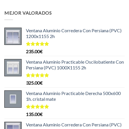
precio
precio
original
actual
MEJOR VALORADOS
era:
es:
204.99€.
199.99€.
Ventana Aluminio Corredera Con Persiana (PVC)
1200x1155 2h
Valorado
235.00
€
con
5.00
de 5
Ventana Aluminio Practicable Oscilobatiente Con
Persiana (PVC) 1000X1155 2h
Valorado
325.00
€
con
5.00
de 5
Ventana Aluminio Practicable Derecha 500x600
1h. cristal mate
Valorado
135.00
€
con
5.00
de 5
Ventana Aluminio Corredera Con Persiana (PVC)