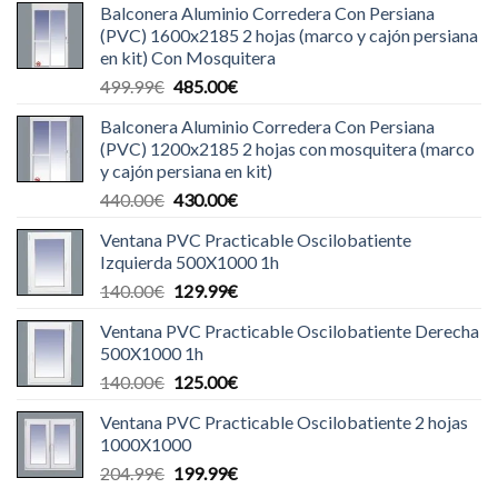
Balconera Aluminio Corredera Con Persiana
(PVC) 1600x2185 2 hojas (marco y cajón persiana
en kit) Con Mosquitera
El
El
499.99
€
485.00
€
precio
precio
Balconera Aluminio Corredera Con Persiana
original
actual
(PVC) 1200x2185 2 hojas con mosquitera (marco
era:
es:
y cajón persiana en kit)
499.99€.
485.00€.
El
El
440.00
€
430.00
€
precio
precio
Ventana PVC Practicable Oscilobatiente
original
actual
Izquierda 500X1000 1h
era:
es:
El
El
140.00
€
129.99
€
440.00€.
430.00€.
precio
precio
Ventana PVC Practicable Oscilobatiente Derecha
original
actual
500X1000 1h
era:
es:
El
El
140.00
€
125.00
€
140.00€.
129.99€.
precio
precio
Ventana PVC Practicable Oscilobatiente 2 hojas
original
actual
1000X1000
era:
es:
El
El
204.99
€
199.99
€
140.00€.
125.00€.
precio
precio