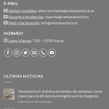
E-MAIL
Ventas y pedidos
: atencioncliente@ventanastock.es
Soporte e incidencias
: soporte@ventanastock.es
Web y facturación
: info@ventanastock.es
HORARIO
Lunes-Viernes
7:00 - 13:00 Horas
ULTIMAS NOTICIAS
Ventanastock impulsa el cambio de ventanas como
clave para la eficiencia energética en los hogares
en
Comentarios desactivados
Ventanastock