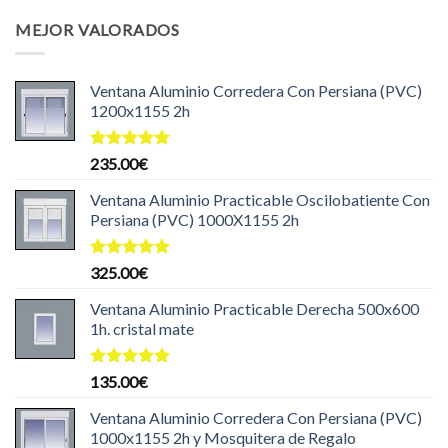
original
actual
MEJOR VALORADOS
era:
es:
204.99€.
199.99€.
Ventana Aluminio Corredera Con Persiana (PVC)
1200x1155 2h
Valorado
235.00
€
con
5.00
de 5
Ventana Aluminio Practicable Oscilobatiente Con
Persiana (PVC) 1000X1155 2h
Valorado
325.00
€
con
5.00
de 5
Ventana Aluminio Practicable Derecha 500x600
1h. cristal mate
Valorado
135.00
€
con
5.00
de 5
Ventana Aluminio Corredera Con Persiana (PVC)
1000x1155 2h y Mosquitera de Regalo