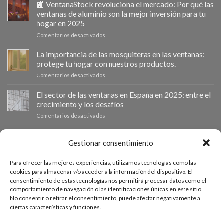
impulsa
📰 VentanaStock revoluciona el mercado: Por qué las
el
ventanas de aluminio son la mejor inversión para tu
cambio
hogar en 2025
de
en
Comentarios desactivados
ventanas
📰
como
VentanaStock
clave
La importancia de las mosquiteras en las ventanas:
revoluciona
para
protege tu hogar con nuestros productos.
el
la
en
Comentarios desactivados
mercado:
eficiencia
La
Por
energética
importancia
El sector de las ventanas en España en 2025: entre el
qué
en
de
las
los
crecimiento y los desafíos
las
ventanas
hogares
en
Comentarios desactivados
mosquiteras
de
El
en
aluminio
sector
las
son
de
PRESUPUESTO A MEDIDA
Gestionar consentimiento
ventanas:
la
las
protege
mejor
ventanas
tu
inversión
Para ofrecer las mejores experiencias, utilizamos tecnologías como las
en
hogar
Si necesitas ventanas de otras medidas puedes solicitar un
para
cookies para almacenar y/o acceder a la información del dispositivo. El
España
con
tu
consentimiento de estas tecnologías nos permitirá procesar datos como el
presupuesto a medida desde nuestro formulario de solicitud
en
nuestros
hogar
comportamiento de navegación o las identificaciones únicas en este sitio.
2025:
productos.
de presupuesto.
en
No consentir o retirar el consentimiento, puede afectar negativamente a
entre
2025
ciertas características y funciones.
el
crecimiento
ACCEDE AL PRESUPUESTADOR