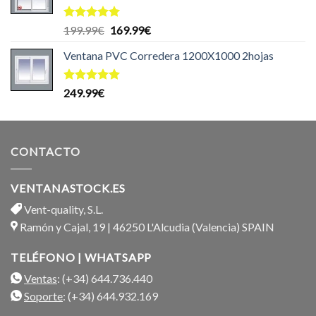
Valorado
El
El
199.99
€
169.99
€
con
5.00
precio
precio
de 5
Ventana PVC Corredera 1200X1000 2hojas
original
actual
era:
es:
199.99€.
169.99€.
Valorado
249.99
€
con
5.00
de 5
CONTACTO
VENTANASTOCK.ES
Vent-quality, S.L.
Ramón y Cajal, 19 | 46250 L'Alcudia (Valencia) SPAIN
TELÉFONO | WHATSAPP
Ventas
: (+34) 644.736.440
Soporte
: (+34) 644.932.169