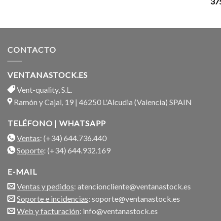
37
CONTACTO
VENTANASTOCK.ES
Vent-quality, S.L.
Ramón y Cajal, 19 | 46250 L'Alcudia (Valencia) SPAIN
TELÉFONO | WHATSAPP
Ventas
: (+34) 644.736.440
Soporte
: (+34) 644.932.169
E-MAIL
Ventas y pedidos
: atencioncliente@ventanastock.es
Soporte e incidencias
: soporte@ventanastock.es
Web y facturación
: info@ventanastock.es