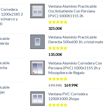
l
con
5.00
de 5
recio
Ventana Aluminio Practicable
 Corredera
ctual
Oscilobatiente Con Persiana
) 1200x2185 2
s:
(PVC) 1000X1155 2h
ra (marco y
85.00€.
t)
Valorado
325.00
€
l
con
5.00
recio
de 5
Ventana Aluminio Practicable
icable
ctual
Derecha 500x600 1h. cristal mate
uierda
s:
30.00€.
l
Valorado
135.00
€
con
5.00
recio
de 5
icable
Ventana Aluminio Corredera Con
ctual
recha
Persiana (PVC) 1000x1155 2h y
s:
Mosquitera de Regalo
29.99€.
l
recio
Valorado
El
El
199.99
€
169.99
€
icable
ctual
con
5.00
precio
precio
jas
de 5
s:
Ventana PVC Corredera
original
actual
25.00€.
1200X1000 2hojas
era:
es:
l
199.99€.
169.99€.