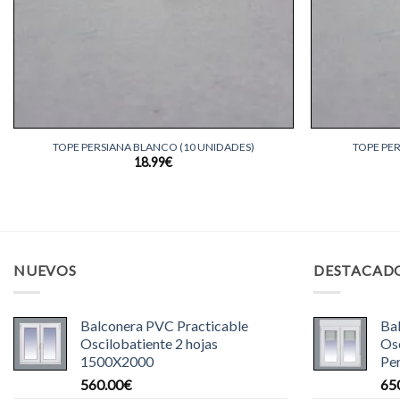
+
+
TOPE PERSIANA BLANCO (10 UNIDADES)
TOPE PE
18.99
€
NUEVOS
DESTACAD
Balconera PVC Practicable
Ba
Oscilobatiente 2 hojas
Osc
1500X2000
Pe
560.00
€
65