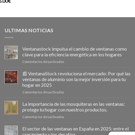
5.00
€
precio
p
original
a
era:
e
204.99€.
1
ULTIMAS NOTICIAS
Ventanastock impulsa el cambio de ventanas como
clave para la eficiencia energética en los hogares
en
Comentarios desactivados
Ventanastock
impulsa
📰 VentanaStock revoluciona el mercado: Por qué las
el
ventanas de aluminio son la mejor inversión para tu
cambio
hogar en 2025
de
en
Comentarios desactivados
ventanas
📰
como
VentanaStock
clave
La importancia de las mosquiteras en las ventanas:
revoluciona
para
protege tu hogar con nuestros productos.
el
la
en
Comentarios desactivados
mercado:
eficiencia
La
Por
energética
importancia
El sector de las ventanas en España en 2025: entre el
qué
en
de
las
los
crecimiento y los desafíos