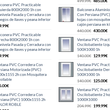
El
E
499.99
€
485.00
€
lconera PVC Practicable
precio
p
quierda 800X2000 1h con
Balconera Aluminio
original
a
nivela Pasada y Cerradura con
Con Persiana (PVC
era:
e
uegos de llaves y peana inferior
hojas con mosquite
499.99€.
4
cajón persiana en ki
9.99
€
El
E
440.00
€
430.00
€
lconera PVC Practicable
precio
p
recha 800X2000 1h con
Ventana PVC Pract
original
a
nivela Pasada y Cerradura con
Oscilobatiente Izq
era:
e
uegos de llaves y peana inferior
500X1000 1h
440.00€.
4
El
E
9.99
€
140.00
€
129.99
€
precio
p
ntana PVC Corredera Con
Ventana PVC Pract
original
a
rsiana Motorizada (PVC)
Oscilobatiente De
era:
e
00x1155 2h con Mosquitera
500X1000 1h
140.00€.
1
ollable
El
E
140.00
€
125.00
€
5.00
€
precio
p
Ventana PVC Pract
original
a
ntana PVC Corredera Con
Oscilobatiente 2 ho
era:
e
rsiana (PVC) 1000x1155 2h
1000X1000
140.00€.
1
LOR ROBLE
El
E
204.99
€
199.99
€