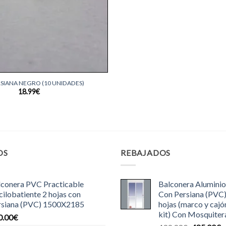
RSIANA NEGRO (10 UNIDADES)
18.99
€
OS
REBAJADOS
lconera PVC Practicable
Balconera Aluminio
ilobatiente 2 hojas con
Con Persiana (PVC
rsiana (PVC) 1500X2185
hojas (marco y cajó
kit) Con Mosquiter
0.00
€