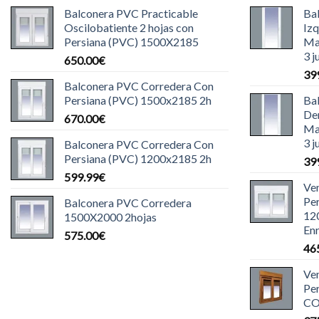
Balconera PVC Practicable
Ba
Oscilobatiente 2 hojas con
Iz
Persiana (PVC) 1500X2185
Ma
3 j
650.00
€
39
Balconera PVC Corredera Con
Persiana (PVC) 1500x2185 2h
Ba
De
670.00
€
Ma
3 j
Balconera PVC Corredera Con
Persiana (PVC) 1200x2185 2h
39
599.99
€
Ve
Pe
Balconera PVC Corredera
12
1500X2000 2hojas
Enr
575.00
€
46
Ve
Pe
CO