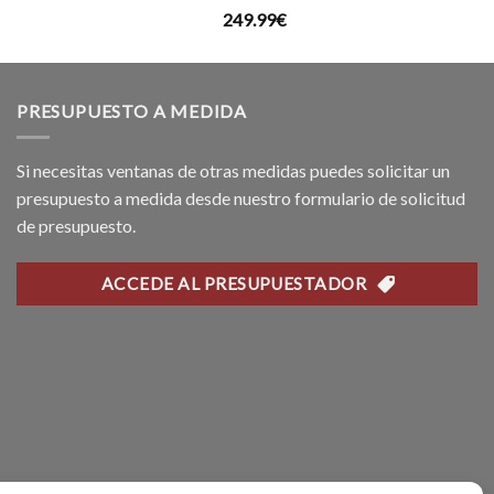
recio
Valorado
249.99
€
ctual
con
5.00
s:
de 5
99.99€.
PRESUPUESTO A MEDIDA
Si necesitas ventanas de otras medidas puedes solicitar un
presupuesto a medida desde nuestro formulario de solicitud
de presupuesto.
ACCEDE AL PRESUPUESTADOR