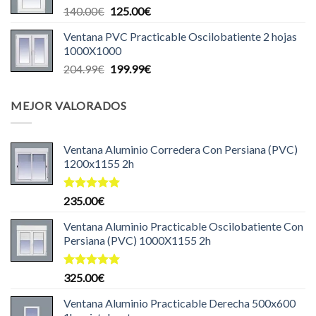
El
El
140.00
€
125.00
€
140.00€.
129.99€.
precio
precio
Ventana PVC Practicable Oscilobatiente 2 hojas
original
actual
1000X1000
era:
es:
El
El
204.99
€
199.99
€
140.00€.
125.00€.
precio
precio
original
actual
MEJOR VALORADOS
era:
es:
204.99€.
199.99€.
Ventana Aluminio Corredera Con Persiana (PVC)
1200x1155 2h
Valorado
235.00
€
con
5.00
de 5
Ventana Aluminio Practicable Oscilobatiente Con
Persiana (PVC) 1000X1155 2h
Valorado
325.00
€
con
5.00
de 5
Ventana Aluminio Practicable Derecha 500x600