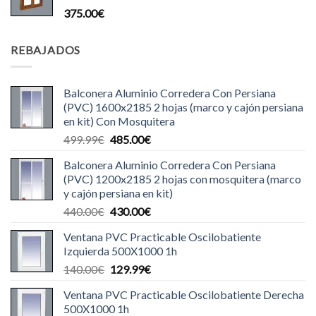
375.00
€
REBAJADOS
Balconera Aluminio Corredera Con Persiana
(PVC) 1600x2185 2 hojas (marco y cajón persiana
en kit) Con Mosquitera
El
El
499.99
€
485.00
€
precio
precio
Balconera Aluminio Corredera Con Persiana
original
actual
(PVC) 1200x2185 2 hojas con mosquitera (marco
era:
es:
y cajón persiana en kit)
499.99€.
485.00€.
El
El
440.00
€
430.00
€
precio
precio
Ventana PVC Practicable Oscilobatiente
original
actual
Izquierda 500X1000 1h
era:
es:
El
El
140.00
€
129.99
€
440.00€.
430.00€.
precio
precio
Ventana PVC Practicable Oscilobatiente Derecha
original
actual
500X1000 1h
era:
es: