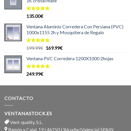
1h. cristal mate
Valorado
135.00
€
con
5.00
de 5
Ventana Aluminio Corredera Con Persiana (PVC)
1000x1155 2h y Mosquitera de Regalo
Valorado
El
El
199.99
€
169.99
€
con
5.00
precio
precio
de 5
Ventana PVC Corredera 1200X1000 2hojas
original
actual
era:
es:
199.99€.
169.99€.
Valorado
249.99
€
con
5.00
de 5
CONTACTO
VENTANASTOCK.ES
Vent-quality, S.L.
Ramón y Cajal, 19 | 46250 L'Alcudia (Valencia) SPAIN