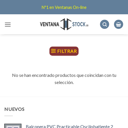
Saltar
Nº1 en Ventanas On-line
al
contenido
FILTRAR
No se han encontrado productos que coincidan con tu
selección.
NUEVOS
Balconera PVC Practicable Oscilobatiente 2