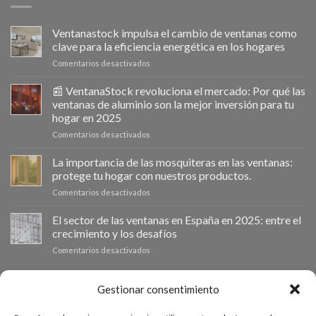
Ventanastock impulsa el cambio de ventanas como
clave para la eficiencia energética en los hogares
en
Comentarios desactivados
Ventanastock
impulsa
📰 VentanaStock revoluciona el mercado: Por qué las
el
ventanas de aluminio son la mejor inversión para tu
cambio
hogar en 2025
de
en
Comentarios desactivados
ventanas
📰
como
VentanaStock
clave
La importancia de las mosquiteras en las ventanas:
revoluciona
para
protege tu hogar con nuestros productos.
el
la
en
Comentarios desactivados
mercado:
eficiencia
La
Por
energética
importancia
El sector de las ventanas en España en 2025: entre el
qué
en
de
las
los
crecimiento y los desafíos
las
ventanas
hogares
en
Comentarios desactivados
mosquiteras
de
El
en
aluminio
sector
las
son
de
PRESUPUESTO A MEDIDA
Gestionar consentimiento
ventanas:
la
las
protege
mejor
ventanas
tu
inversión