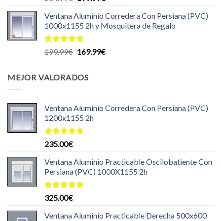
precio
precio
Ventana Aluminio Corredera Con Persiana (PVC)
original
actual
1000x1155 2h y Mosquitera de Regalo
era:
es:
204.99€.
199.99€.
Valorado
El
El
199.99
€
169.99
€
con
5.00
precio
precio
de 5
original
actual
MEJOR VALORADOS
era:
es:
199.99€.
169.99€.
Ventana Aluminio Corredera Con Persiana (PVC)
1200x1155 2h
Valorado
235.00
€
con
5.00
de 5
Ventana Aluminio Practicable Oscilobatiente Con
Persiana (PVC) 1000X1155 2h
Valorado
325.00
€
con
5.00
de 5
Ventana Aluminio Practicable Derecha 500x600