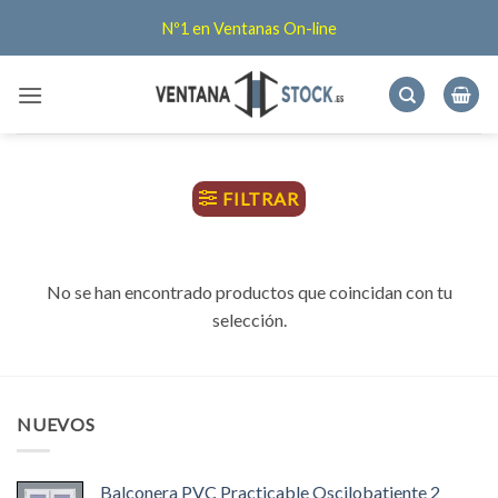
Saltar
Nº1 en Ventanas On-line
al
contenido
FILTRAR
No se han encontrado productos que coincidan con tu
selección.
NUEVOS
Balconera PVC Practicable Oscilobatiente 2