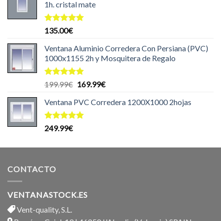
1h. cristal mate
Valorado
135.00
€
con
5.00
de 5
Ventana Aluminio Corredera Con Persiana (PVC)
1000x1155 2h y Mosquitera de Regalo
Valorado
El
El
199.99
€
169.99
€
con
5.00
precio
precio
de 5
Ventana PVC Corredera 1200X1000 2hojas
original
actual
era:
es:
199.99€.
169.99€.
Valorado
249.99
€
con
5.00
de 5
CONTACTO
VENTANASTOCK.ES
Vent-quality, S.L.