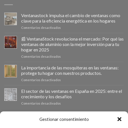
Ventanastock impulsa el cambio de ventanas como
clave para la eficiencia energética en los hogares
en
Comentarios desactivados
Ventanastock
impulsa
📰 VentanaStock revoluciona el mercado: Por qué las
el
ventanas de aluminio son la mejor inversión para tu
cambio
hogar en 2025
de
en
Comentarios desactivados
ventanas
📰
como
VentanaStock
clave
La importancia de las mosquiteras en las ventanas:
revoluciona
para
protege tu hogar con nuestros productos.
el
la
en
Comentarios desactivados
mercado:
eficiencia
La
Por
energética
importancia
El sector de las ventanas en España en 2025: entre el
qué
en
de
las
los
crecimiento y los desafíos
las
ventanas
hogares
en
Comentarios desactivados
mosquiteras
de
El
en
aluminio
sector
las
son
de
PRESUPUESTO A MEDIDA
Gestionar consentimiento
ventanas:
la
las
protege
mejor
ventanas