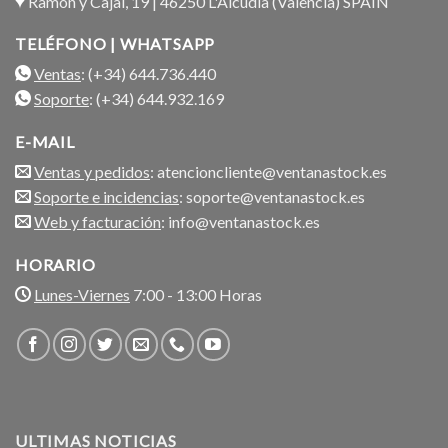
Ramón y Cajal, 19 | 46250 L'Alcudia (Valencia) SPAIN
TELÉFONO | WHATSAPP
Ventas
: (+34) 644.736.440
Soporte
: (+34) 644.932.169
E-MAIL
Ventas y pedidos
: atencioncliente@ventanastock.es
Soporte e incidencias
: soporte@ventanastock.es
Web y facturación
: info@ventanastock.es
HORARIO
Lunes-Viernes
7:00 - 13:00 Horas
ULTIMAS NOTICIAS