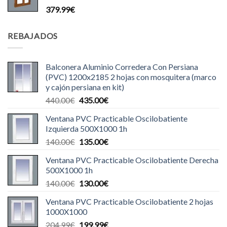
379.99
€
REBAJADOS
Balconera Aluminio Corredera Con Persiana
(PVC) 1200x2185 2 hojas con mosquitera (marco
y cajón persiana en kit)
El
El
440.00
€
435.00
€
precio
precio
Ventana PVC Practicable Oscilobatiente
original
actual
Izquierda 500X1000 1h
era:
es:
El
El
140.00
€
135.00
€
440.00€.
435.00€.
precio
precio
Ventana PVC Practicable Oscilobatiente Derecha
original
actual
500X1000 1h
era:
es:
El
El
140.00
€
130.00
€
140.00€.
135.00€.
precio
precio
Ventana PVC Practicable Oscilobatiente 2 hojas
original
actual
1000X1000
era:
es:
El
El
204.99
€
199.99
€
140.00€.
130.00€.