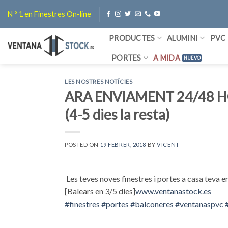
Skip
N º 1 en Finestres On-line
to
content
PRODUCTES
ALUMINI
PVC
PORTES
A MIDA
LES NOSTRES NOTÍCIES
ARA ENVIAMENT 24/48 H
(4-5 dies la resta)
POSTED ON
19 FEBRER, 2018
BY
VICENT
Les teves noves finestres i portes a casa teva 
[Balears en 3/5 dies]
www.ventanastock.es
#
finestres
#
portes
#
balconeres
#
ventanaspvc