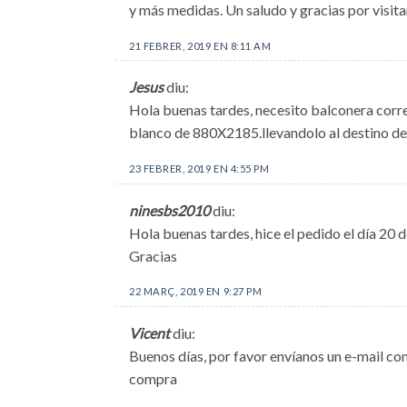
y más medidas. Un saludo y gracias por visit
21 FEBRER, 2019 EN 8:11 AM
Jesus
diu:
Hola buenas tardes, necesito balconera corr
blanco de 880X2185.llevandolo al destino de
23 FEBRER, 2019 EN 4:55 PM
ninesbs2010
diu:
Hola buenas tardes, hice el pedido el día 20 
Gracias
22 MARÇ, 2019 EN 9:27 PM
Vicent
diu:
Buenos días, por favor envíanos un e-mail co
compra