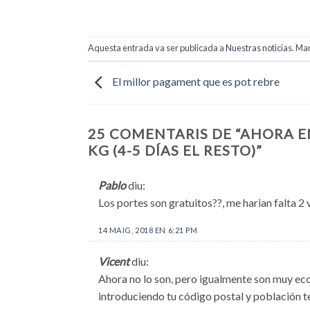
Aquesta entrada va ser publicada a
Nuestras noticias
. Ma
El millor pagament que es pot rebre
25 COMENTARIS DE “
AHORA E
KG (4-5 DÍAS EL RESTO)
”
Pablo
diu:
Los portes son gratuitos??, me harian falta 2
14 MAIG, 2018 EN 6:21 PM
Vicent
diu:
Ahora no lo son, pero igualmente son muy eco
introduciendo tu código postal y población t