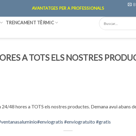
B
AVANTATGES PER A PROFESSIONALS
TRENCAMENT TÈRMIC
ORES A TOTS ELS NOSTRES PRODUC
en 24/48 hores a TOTS els nostres productes. Demana avui abans de 
#
ventanasaluminio
#
enviogratis
#
enviogratuito
#
gratis