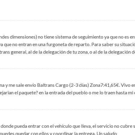
es dimensiones) no tiene sistema de seguimiento ya que no es env
a que no entran en una furgoneta de reparto. Para saber su situa
rans general, al de la delegación de tu zona, o al de la delegación
a y me sale envío Baltrans Cargo (2-3 días) Zona7:41,65€. Vivo e
jarian el paquete? en la entrada del pueblo o me lo traen hasta mi
donde pueda entrar con el vehículo que lleva, el servicio no cubre su
 puedes quedar con ellos y coordinar la entrega. Un saludo