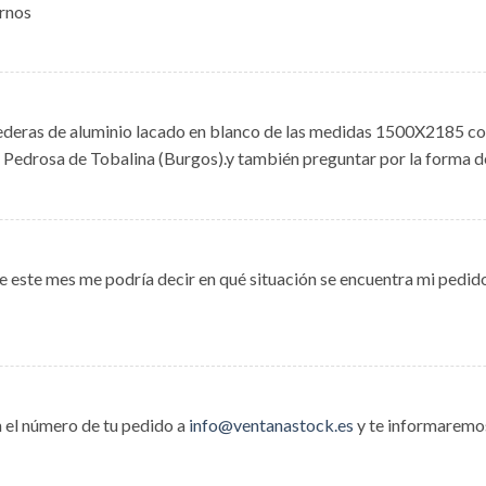
arnos
ederas de aluminio lacado en blanco de las medidas 1500X2185 con
 Pedrosa de Tobalina (Burgos).y también preguntar por la forma d
de este mes me podría decir en qué situación se encuentra mi pedid
n el número de tu pedido a
info@ventanastock.es
y te informaremos