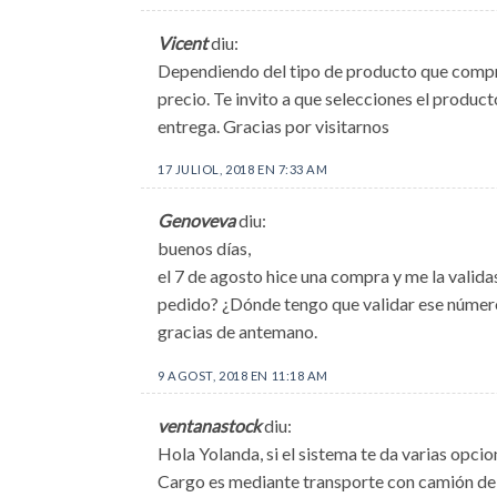
Vicent
diu:
Dependiendo del tipo de producto que compras
precio. Te invito a que selecciones el produc
entrega. Gracias por visitarnos
17 JULIOL, 2018 EN 7:33 AM
Genoveva
diu:
buenos días,
el 7 de agosto hice una compra y me la valida
pedido? ¿Dónde tengo que validar ese número
gracias de antemano.
9 AGOST, 2018 EN 11:18 AM
ventanastock
diu:
Hola Yolanda, si el sistema te da varias opci
Cargo es mediante transporte con camión de g