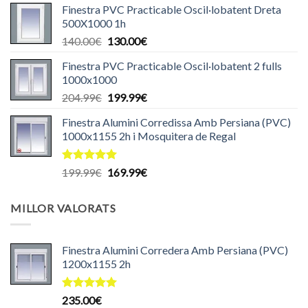
Finestra PVC Practicable Oscil·lobatent Dreta
original
actual
500X1000 1h
era:
és:
El
El
140.00
€
130.00
€
140.00€.
135.00€.
preu
preu
Finestra PVC Practicable Oscil·lobatent 2 fulls
original
actual
1000x1000
era:
és:
El
El
204.99
€
199.99
€
140.00€.
130.00€.
preu
preu
Finestra Alumini Corredissa Amb Persiana (PVC)
original
actual
1000x1155 2h i Mosquitera de Regal
era:
és:
204.99€.
199.99€.
Puntuat
El
El
199.99
€
169.99
€
amb
5.00
preu
preu
de 5
original
actual
MILLOR VALORATS
era:
és:
199.99€.
169.99€.
Finestra Alumini Corredera Amb Persiana (PVC)
1200x1155 2h
Puntuat
235.00
€