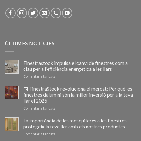
ÚLTIMES NOTÍCIES
Finestrastock impulsa el canvi de finestres com a
clau per a l'eficiència energètica a les llars
a
Comentaris tancats
Ventanastock
impulsa
📰 FinestraStock revoluciona el mercat: Per què les
el
finestres dalumini són la millor inversió per a la teva
cambio
llar el 2025
de
a
Comentaris tancats
ventanas
📰
como
VentanaStock
clave
La importància de les mosquiteres a les finestres:
revoluciona
para
protegeix la teva llar amb els nostres productes.
el
la
a
Comentaris tancats
mercado:
eficiencia
La
Por
energética