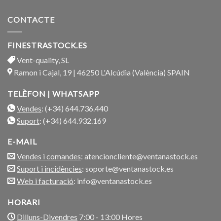
CONTACTE
FINESTRASTOCK.ES
Vent-quality, SL
Ramon i Cajal, 19 | 46250 L'Alcúdia (València) SPAIN
TELÈFON | WHATSAPP
Vendes
: (+34) 644.736.440
Suport
: (+34) 644.932.169
E-MAIL
Vendes i comandes
: atencioncliente@ventanastock.es
Suport i incidències
: soporte@ventanastock.es
Web i facturació
: info@ventanastock.es
HORARI
Dilluns-Divendres
7:00 - 13:00 Hores