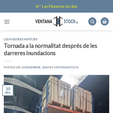
Skip
N º 1 en Finestres On-line
to
content
LES NOSTRES NOTÍCIES
Tornada a la normalitat després de les
darreres inundacions
POSTED ON
10 DESEMBRE, 2024
BY
VENTANASTOCK
10
des.