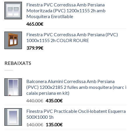
Finestra PVC Corredissa Amb Persiana
Motoritzada (PVC) 1200x1155 2h amb
Mosquitera Enrotllable
465.00
€
Finestra PVC Corredissa Amb Persiana (PVC)
1000x1155 2h COLOR ROURE
379.99
€
REBAIXATS
Balconera Alumini Corredissa Amb Persiana
(PVC) 1200x2185 2 fulles amb mosquitera (marc i
calaix persiana en kit)
El
El
440.00
€
435.00
€
preu
preu
Finestra PVC Practicable Oscil·lobatent Esquerra
original
actual
500X1000 1h
era:
és:
El
El
140.00
€
135.00
€
440.00€.
435.00€.
preu
preu