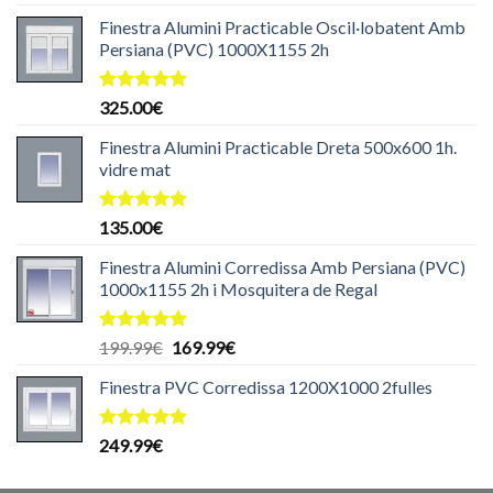
amb
5.00
de 5
Finestra Alumini Practicable Oscil·lobatent Amb
Persiana (PVC) 1000X1155 2h
Puntuat
325.00
€
amb
5.00
de 5
Finestra Alumini Practicable Dreta 500x600 1h.
vidre mat
Puntuat
135.00
€
amb
5.00
de 5
Finestra Alumini Corredissa Amb Persiana (PVC)
1000x1155 2h i Mosquitera de Regal
Puntuat
El
El
199.99
€
169.99
€
amb
5.00
preu
preu
de 5
Finestra PVC Corredissa 1200X1000 2fulles
original
actual
era:
és:
199.99€.
169.99€.
Puntuat
249.99
€
amb
5.00
de 5