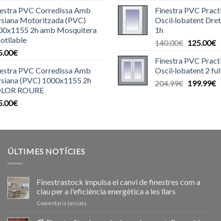
preu
p
nestra PVC Corredissa Amb
Finestra PVC Pract
original
a
rsiana Motoritzada (PVC)
Oscil·lobatent Dr
era:
é
00x1155 2h amb Mosquitera
1h
140.00€.
1
otllable
El
E
140.00
€
125.00
€
5.00
€
preu
p
Finestra PVC Pract
original
a
nestra PVC Corredissa Amb
Oscil·lobatent 2 f
era:
é
rsiana (PVC) 1000x1155 2h
El
E
204.99
€
199.99
€
140.00€.
1
LOR ROURE
preu
p
5.00
€
original
a
era:
é
204.99€.
1
ÚLTIMES NOTÍCIES
Finestrastock impulsa el canvi de finestres com a
clau per a l'eficiència energètica a les llars
a
Comentaris tancats
Ventanastock
impulsa