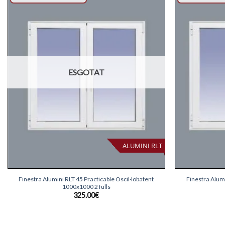
Afegeix
llista
desitjos
ESGOTAT
ALUMINI RLT
+
+
Finestra Alumini RLT 45 Practicable Oscil·lobatent
Finestra Alumi
1000x1000 2 fulls
325.00
€