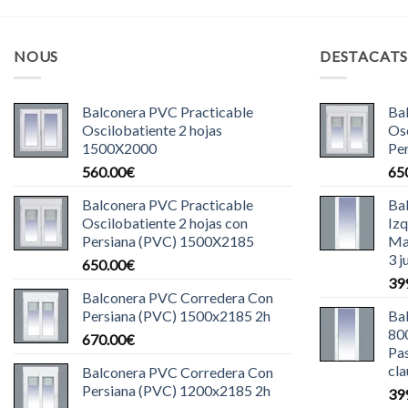
NOUS
DESTACAT
Balconera PVC Practicable
Ba
Oscilobatiente 2 hojas
Osc
1500X2000
Pe
560.00
€
65
Balconera PVC Practicable
Ba
Oscilobatiente 2 hojas con
Iz
Persiana (PVC) 1500X2185
Ma
3 j
650.00
€
39
Balconera PVC Corredera Con
Persiana (PVC) 1500x2185 2h
Ba
80
670.00
€
Pas
cla
Balconera PVC Corredera Con
Persiana (PVC) 1200x2185 2h
39