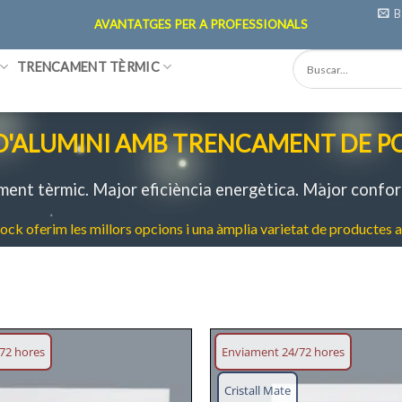
B
AVANTATGES PER A PROFESSIONALS
TRENCAMENT TÈRMIC
 D'ALUMINI AMB TRENCAMENT DE P
lament tèrmic. Major eficiència energètica. Major confor
ck oferim les millors opcions i una àmplia varietat de productes al
72 hores
Enviament 24/72 hores
Afegeix
Cristall Mate
llista