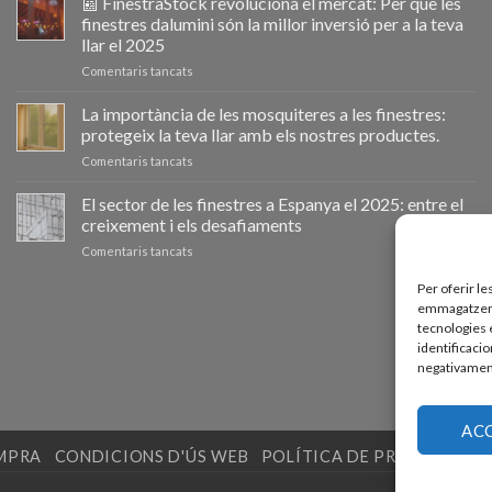
📰 FinestraStock revoluciona el mercat: Per què les
el
finestres dalumini són la millor inversió per a la teva
cambio
llar el 2025
de
a
Comentaris tancats
ventanas
📰
como
VentanaStock
clave
La importància de les mosquiteres a les finestres:
revoluciona
para
protegeix la teva llar amb els nostres productes.
el
la
a
Comentaris tancats
mercado:
eficiencia
La
Por
energética
importancia
El sector de les finestres a Espanya el 2025: entre el
qué
en
de
las
los
creixement i els desafiaments
las
ventanas
hogares
a
Comentaris tancats
mosquiteras
de
El
en
aluminio
sector
Per oferir le
las
son
de
emmagatzemar
ventanas:
la
las
tecnologies 
protege
mejor
ventanas
tu
identificacio
inversión
en
hogar
negativament
para
España
con
tu
en
nuestros
hogar
2025:
productos.
en
AC
entre
2025
OMPRA
CONDICIONS D'ÚS WEB
POLÍTICA DE PRIVADESA
P
el
crecimiento