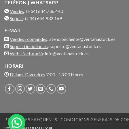
TELÈFON | WHATSAPP
Vendes
: (+34) 644.736.440
Suport
: (+34) 644.932.169
E-MAIL
Vendes i comandes
: atencioncliente@ventanastock.es
Suport i incidències
: soporte@ventanastock.es
Web i facturació
: info@ventanastock.es
HORARI
Dilluns-Divendres
7:00 - 13:00 Hores
PREGUNTES FREQÜENTS
CONDICIONS GENERALS DE C
2026 © VENTQUALITY SL.