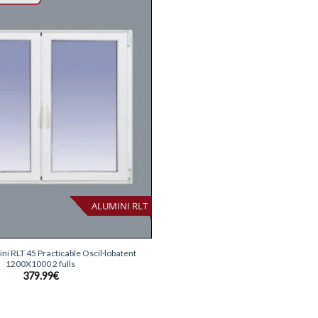
Afegeix
llista
desitjos
ALUMINI RLT
ni RLT 45 Practicable Oscil·lobatent
1200X1000 2 fulls
379.99
€