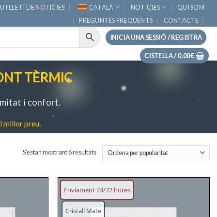
UTLLETÍ DE NOTÍCIES
CATALÀ
NOTÍCIES
QUI SOM
PREGUNTES FREQÜENTS
CONTACTE
INICIA UNA SESSIÓ / REGISTRA
CISTELLA /
0.00
€
ONT TÈRMIC
mitat i confort.
 millor preu
.
Ordenat
S'estan mostrant 6 resultats
per
popularitat
Enviament 24/72 hores
Afegeix
Afegeix
Cristall Mate
llista
llista