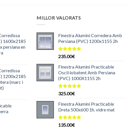
MILLOR VALORATS
Corredissa
Finestra Alumini Corredera Amb
C) 1600x2185
Persiana (PVC) 1200x1155 2h
ix persiana en
ra
Puntuat
235.00
€
l
amb
5.00
de 5
reu
Finestra Alumini Practicable
Corredissa
ctual
Oscil·lobatent Amb Persiana
C) 1200x2185
s:
(PVC) 1000X1155 2h
tera (marc i
85.00€.
it)
Puntuat
325.00
€
l
amb
5.00
reu
de 5
Finestra Alumini Practicable
icable
ctual
Dreta 500x600 1h. vidre mat
uerra
s:
30.00€.
l
Puntuat
135.00
€
amb
5.00