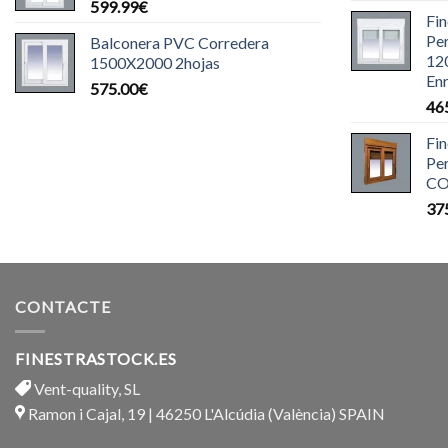
599.99
€
Fi
Pe
Balconera PVC Corredera
12
1500X2000 2hojas
Enr
575.00
€
46
Fi
Pe
CO
37
CONTACTE
FINESTRASTOCK.ES
Vent-quality, SL
Ramon i Cajal, 19 | 46250 L'Alcúdia (València) SPAIN