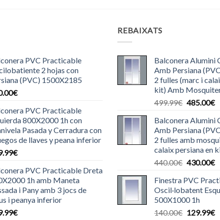
S
REBAIXATS
lconera PVC Practicable
Balconera Alumini 
ilobatiente 2 hojas con
Amb Persiana (PV
rsiana (PVC) 1500X2185
2 fulles (marc i cala
kit) Amb Mosquite
0.00
€
El
E
499.99
€
485.00
€
lconera PVC Practicable
preu
p
quierda 800X2000 1h con
Balconera Alumini 
original
a
nivela Pasada y Cerradura con
Amb Persiana (PV
era:
é
uegos de llaves y peana inferior
2 fulles amb mosqui
499.99€.
4
calaix persiana en k
9.99
€
El
E
440.00
€
430.00
€
lconera PVC Practicable Dreta
preu
p
0X2000 1h amb Maneta
Finestra PVC Pract
original
a
sada i Pany amb 3 jocs de
Oscil·lobatent Esq
era:
é
us i peanya inferior
500X1000 1h
440.00€.
4
El
E
9.99
€
140.00
€
129.99
€