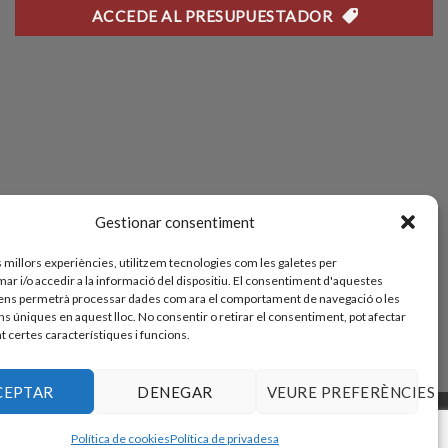
ACCEDE AL PRESUPUESTADOR
Gestionar consentiment
s millors experiències, utilitzem tecnologies com les galetes per
 i/o accedir a la informació del dispositiu. El consentiment d'aquestes
ens permetrà processar dades com ara el comportament de navegació o les
ns úniques en aquest lloc. No consentir o retirar el consentiment, pot afectar
 certes característiques i funcions.
CEPTAR
DENEGAR
VEURE PREFERÈNCIES
OLÍTICA COOKIES (UE)
Política de cookies
Política de privadesa