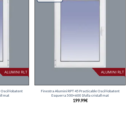
desitjos
desitjos
ALUMINI RLT
ALUMINI RLT
+
 Oscil·lobatent
Finestra Alumini RPT 45 Practicable Oscil·lobatent
ll mat
Esquerra 500×600 1fulla cristall mat
199.99
€