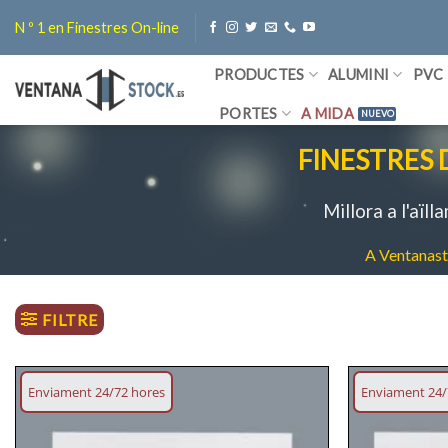
Skip
N º 1 en Finestres On-line
to
content
PRODUCTES
ALUMINI
PVC
PORTES
A MIDA
FINESTRES
Millora a l'aïl
A Ventanasto
FILTRE
Enviament 24/72 hores
Enviament 24/
Afegeix
llista