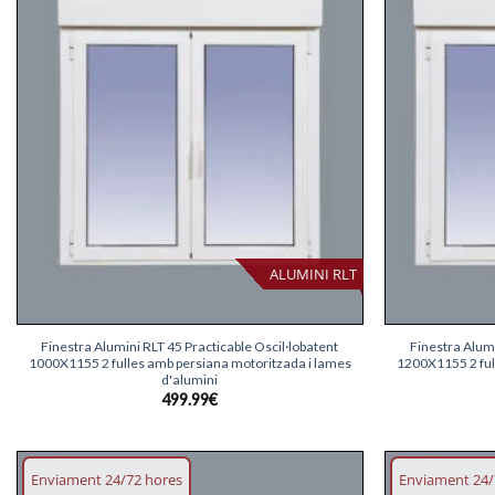
desitjos
ALUMINI RLT
+
+
Finestra Alumini RLT 45 Practicable Oscil·lobatent
Finestra Alumi
1000X1155 2 fulles amb persiana motoritzada i lames
1200X1155 2 ful
d'alumini
499.99
€
Enviament 24/72 hores
Enviament 24/