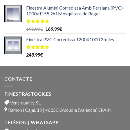
amb
5.00
de 5
Finestra Alumini Corredissa Amb Persiana (PVC)
1000x1155 2h i Mosquitera de Regal
Puntuat
El
El
199.99
€
169.99
€
amb
5.00
preu
preu
de 5
Finestra PVC Corredissa 1200X1000 2fulles
original
actual
era:
és:
199.99€.
169.99€.
Puntuat
249.99
€
amb
5.00
de 5
CONTACTE
FINESTRASTOCK.ES
Vent-quality, SL
Ramon i Cajal, 19 | 46250 L'Alcúdia (València) SPAIN
TELÈFON | WHATSAPP