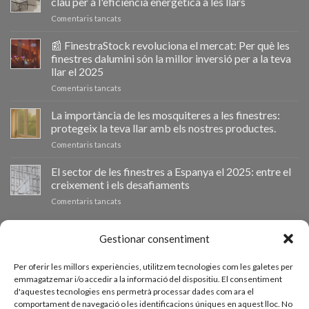
clau per a l'eficiència energètica a les llars
a
Comentaris tancats
Ventanastock
impulsa
📰 FinestraStock revoluciona el mercat: Per què les
el
finestres dalumini són la millor inversió per a la teva
cambio
llar el 2025
de
a
Comentaris tancats
ventanas
📰
como
VentanaStock
clave
La importància de les mosquiteres a les finestres:
revoluciona
para
protegeix la teva llar amb els nostres productes.
el
la
a
Comentaris tancats
mercado:
eficiencia
La
Por
energética
importancia
El sector de les finestres a Espanya el 2025: entre el
qué
en
de
las
los
creixement i els desafiaments
las
ventanas
hogares
a
Comentaris tancats
mosquiteras
de
El
en
aluminio
sector
las
son
de
PRESSUPOST A MIDA
Gestionar consentiment
ventanas:
la
las
protege
mejor
ventanas
tu
inversión
Per oferir les millors experiències, utilitzem tecnologies com les galetes per
en
hogar
Si necessiteu finestres d'altres mesures podeu sol·licitar un
para
emmagatzemar i/o accedir a la informació del dispositiu. El consentiment
España
con
tu
d'aquestes tecnologies ens permetrà processar dades com ara el
pressupost a mida des del nostre formulari de sol·licitud de
en
nuestros
hogar
comportament de navegació o les identificacions úniques en aquest lloc. No
2025:
productos.