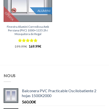
ALUMINI
OFERTA
Finestra Alumini Corredissa Amb
Persiana (PVC) 1000×1155 2h i
Mosquitera de Regal
Puntuat
El
El
199.99
€
169.99
€
preu
preu
amb
5
de
original
actual
5
era:
és:
199.99€.
169.99€.
NOUS
Balconera PVC Practicable Oscilobatiente 2
hojas 1500X2000
560.00
€