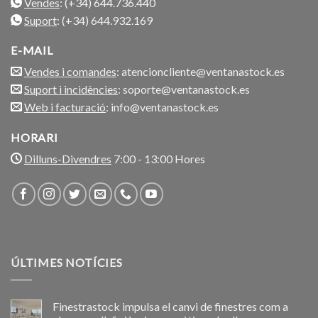
Vendes
: (+34) 644.736.440
Suport
: (+34) 644.932.169
E-MAIL
Vendes i comandes
: atencioncliente@ventanastock.es
Suport i incidències
: soporte@ventanastock.es
Web i facturació
: info@ventanastock.es
HORARI
Dilluns-Divendres
7:00 - 13:00 Hores
ÚLTIMES NOTÍCIES
Finestrastock impulsa el canvi de finestres com a