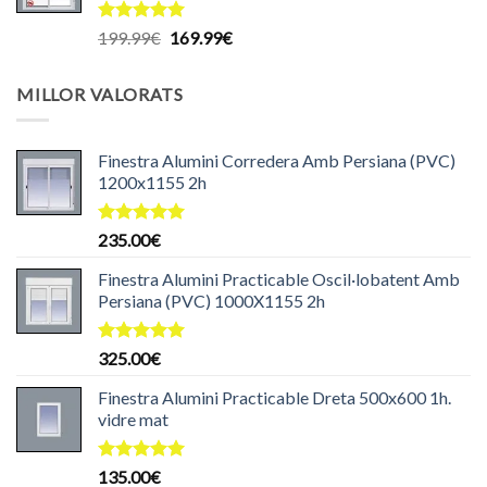
204.99€.
199.99€.
Puntuat
El
El
199.99
€
169.99
€
amb
5.00
preu
preu
de 5
original
actual
MILLOR VALORATS
era:
és:
199.99€.
169.99€.
Finestra Alumini Corredera Amb Persiana (PVC)
1200x1155 2h
Puntuat
235.00
€
amb
5.00
de 5
Finestra Alumini Practicable Oscil·lobatent Amb
Persiana (PVC) 1000X1155 2h
Puntuat
325.00
€
amb
5.00
de 5
Finestra Alumini Practicable Dreta 500x600 1h.
vidre mat
Puntuat
135.00
€