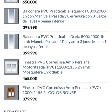
650.00
€
Balconera PVC Practicable Izquierda 800X2000
1h con Manivela Pasada y Cerradura con 3 juegos
de llaves y peana inferior
399.99
€
Balconera PVC Practicable Dreta 800X2000 1h
amb Maneta Passada i Pany amb 3 jocs de claus i
peanya inferior
399.99
€
Finestra PVC Corredissa Amb Persiana
Motoritzada (PVC) 1200x1155 2h amb
Mosquitera Enrotllable
465.00
€
Finestra PVC Corredissa Amb Persiana (PVC)
1000x1155 2h COLOR ROURE
379.99
€
REBAIXATS