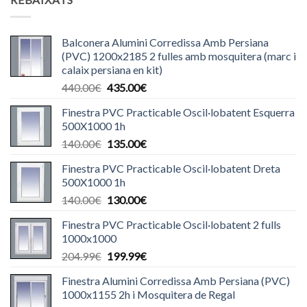
Balconera Alumini Corredissa Amb Persiana
(PVC) 1200x2185 2 fulles amb mosquitera (marc i
calaix persiana en kit)
El
El
440.00
€
435.00
€
preu
preu
Finestra PVC Practicable Oscil·lobatent Esquerra
original
actual
500X1000 1h
era:
és:
El
El
140.00
€
135.00
€
440.00€.
435.00€.
preu
preu
Finestra PVC Practicable Oscil·lobatent Dreta
original
actual
500X1000 1h
era:
és:
El
El
140.00
€
130.00
€
140.00€.
135.00€.
preu
preu
Finestra PVC Practicable Oscil·lobatent 2 fulls
original
actual
1000x1000
era:
és:
El
El
204.99
€
199.99
€
140.00€.
130.00€.
preu
preu
Finestra Alumini Corredissa Amb Persiana (PVC)
original
actual
1000x1155 2h i Mosquitera de Regal
era:
és: