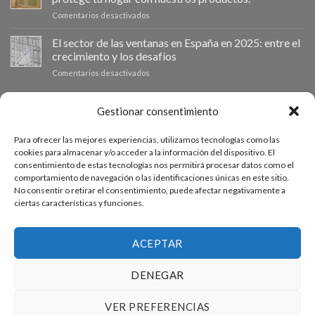
el
la
en
Comentarios desactivados
mercado:
eficiencia
La
Por
energética
importancia
El sector de las ventanas en España en 2025: entre el
qué
en
de
las
los
crecimiento y los desafíos
las
ventanas
hogares
en
Comentarios desactivados
mosquiteras
de
El
en
aluminio
sector
las
son
de
PRESUPUESTO A MEDIDA
Gestionar consentimiento
ventanas:
la
las
protege
mejor
ventanas
tu
inversión
Para ofrecer las mejores experiencias, utilizamos tecnologías como las
en
hogar
Si necesitas ventanas de otras medidas puedes solicitar un
para
cookies para almacenar y/o acceder a la información del dispositivo. El
España
con
tu
consentimiento de estas tecnologías nos permitirá procesar datos como el
presupuesto a medida desde nuestro formulario de solicitud
en
nuestros
hogar
comportamiento de navegación o las identificaciones únicas en este sitio.
2025:
productos.
de presupuesto.
en
No consentir o retirar el consentimiento, puede afectar negativamente a
entre
2025
ciertas características y funciones.
el
crecimiento
ACCEDE AL PRESUPUESTADOR
y
los
ACEPTAR
desafíos
DENEGAR
PREGUNTAS FRECUENTES
CONDICIONES GENERALES DE COMPRA
CONDICIONES DE USO WEB
VER PREFERENCIAS