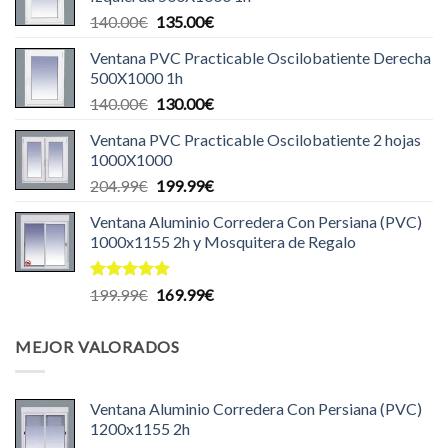
era:
es:
El
El
140.00
€
135.00
€
440.00€.
435.00€.
precio
precio
Ventana PVC Practicable Oscilobatiente Derecha
original
actual
500X1000 1h
era:
es:
El
El
140.00
€
130.00
€
140.00€.
135.00€.
precio
precio
Ventana PVC Practicable Oscilobatiente 2 hojas
original
actual
1000X1000
era:
es:
El
El
204.99
€
199.99
€
140.00€.
130.00€.
precio
precio
Ventana Aluminio Corredera Con Persiana (PVC)
original
actual
1000x1155 2h y Mosquitera de Regalo
era:
es:
204.99€.
199.99€.
Valorado
El
El
199.99
€
169.99
€
con
5.00
precio
precio
de 5
original
actual
MEJOR VALORADOS
era:
es:
199.99€.
169.99€.
Ventana Aluminio Corredera Con Persiana (PVC)
1200x1155 2h