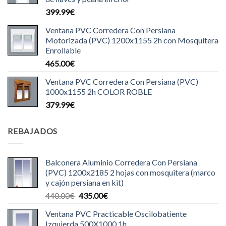
399.99
€
Ventana PVC Corredera Con Persiana
Motorizada (PVC) 1200x1155 2h con Mosquitera
Enrollable
465.00
€
Ventana PVC Corredera Con Persiana (PVC)
1000x1155 2h COLOR ROBLE
379.99
€
REBAJADOS
Balconera Aluminio Corredera Con Persiana
(PVC) 1200x2185 2 hojas con mosquitera (marco
y cajón persiana en kit)
El
El
440.00
€
435.00
€
precio
precio
Ventana PVC Practicable Oscilobatiente
original
actual
Izquierda 500X1000 1h