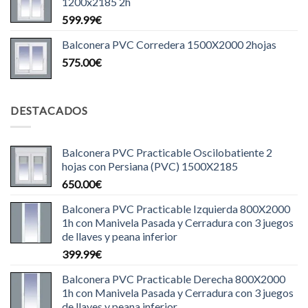
1200x2185 2h
599.99
€
Balconera PVC Corredera 1500X2000 2hojas
575.00
€
DESTACADOS
Balconera PVC Practicable Oscilobatiente 2
hojas con Persiana (PVC) 1500X2185
650.00
€
Balconera PVC Practicable Izquierda 800X2000
1h con Manivela Pasada y Cerradura con 3 juegos
de llaves y peana inferior
399.99
€
Balconera PVC Practicable Derecha 800X2000
1h con Manivela Pasada y Cerradura con 3 juegos
de llaves y peana inferior