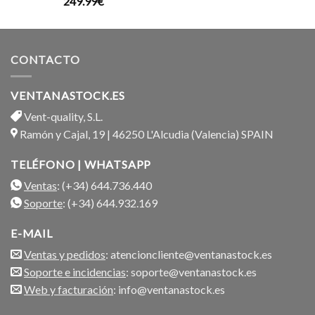
249.99
€
con
5.00
de 5
CONTACTO
VENTANASTOCK.ES
Vent-quality, S.L.
Ramón y Cajal, 19 | 46250 L'Alcudia (Valencia) SPAIN
TELÉFONO | WHATSAPP
Ventas
: (+34) 644.736.440
Soporte
: (+34) 644.932.169
E-MAIL
Ventas y pedidos
: atencioncliente@ventanastock.es
Soporte e incidencias
: soporte@ventanastock.es
Web y facturación
: info@ventanastock.es