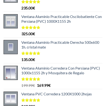
Valorado
235.00
€
con
5.00
de 5
Ventana Aluminio Practicable Oscilobatiente Con
Persiana (PVC) 1000X1155 2h
Valorado
325.00
€
con
5.00
de 5
Ventana Aluminio Practicable Derecha 500x600
1h. cristal mate
Valorado
135.00
€
con
5.00
de 5
Ventana Aluminio Corredera Con Persiana (PVC)
1000x1155 2h y Mosquitera de Regalo
Valorado
El
El
199.99
€
169.99
€
con
5.00
precio
precio
de 5
Ventana PVC Corredera 1200X1000 2hojas
original
actual
era:
es:
199.99€.
169.99€.
Valorado