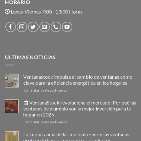
HORARIO
Lunes-Viernes
7:00 - 13:00 Horas
ULTIMAS NOTICIAS
Ventanastock impulsa el cambio de ventanas como
clave para la eficiencia energética en los hogares
en
Comentarios desactivados
Ventanastock
impulsa
📰 VentanaStock revoluciona el mercado: Por qué las
el
ventanas de aluminio son la mejor inversión para tu
cambio
hogar en 2025
de
en
Comentarios desactivados
ventanas
📰
como
VentanaStock
clave
La importancia de las mosquiteras en las ventanas:
revoluciona
para
protege tu hogar con nuestros productos.