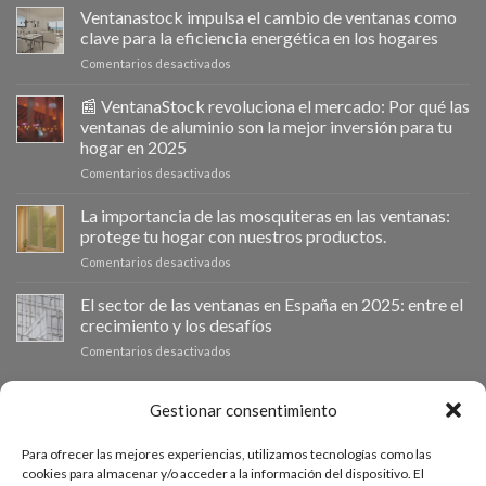
Ventanastock impulsa el cambio de ventanas como
clave para la eficiencia energética en los hogares
en
Comentarios desactivados
Ventanastock
impulsa
📰 VentanaStock revoluciona el mercado: Por qué las
el
ventanas de aluminio son la mejor inversión para tu
cambio
hogar en 2025
de
en
Comentarios desactivados
ventanas
📰
como
VentanaStock
clave
La importancia de las mosquiteras en las ventanas:
revoluciona
para
protege tu hogar con nuestros productos.
el
la
en
Comentarios desactivados
mercado:
eficiencia
La
Por
energética
importancia
El sector de las ventanas en España en 2025: entre el
qué
en
de
las
los
crecimiento y los desafíos
las
ventanas
hogares
en
Comentarios desactivados
mosquiteras
de
El
en
aluminio
sector
las
son
de
PRESUPUESTO A MEDIDA
Gestionar consentimiento
ventanas:
la
las
protege
mejor
ventanas
tu
inversión
Para ofrecer las mejores experiencias, utilizamos tecnologías como las
en
hogar
Si necesitas ventanas de otras medidas puedes solicitar un
para
cookies para almacenar y/o acceder a la información del dispositivo. El
España
con
tu