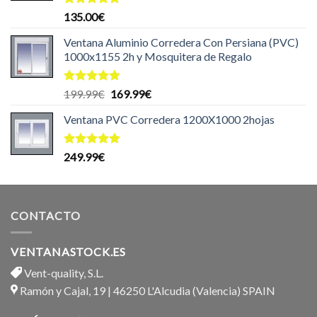
Valorado
135.00
€
con
5.00
de 5
Ventana Aluminio Corredera Con Persiana (PVC)
1000x1155 2h y Mosquitera de Regalo
Valorado
El
El
199.99
€
169.99
€
con
5.00
precio
precio
de 5
Ventana PVC Corredera 1200X1000 2hojas
original
actual
era:
es:
199.99€.
169.99€.
Valorado
249.99
€
con
5.00
de 5
CONTACTO
VENTANASTOCK.ES
Vent-quality, S.L.
Ramón y Cajal, 19 | 46250 L'Alcudia (Valencia) SPAIN