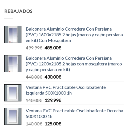
REBAJADOS
Balconera Aluminio Corredera Con Persiana
(PVC) 1600x2185 2 hojas (marco y cajón persiana
en kit) Con Mosquitera
El
El
499.99
€
485.00
€
precio
precio
Balconera Aluminio Corredera Con Persiana
original
actual
(PVC) 1200x2185 2 hojas con mosquitera (marco
era:
es:
y cajón persiana en kit)
499.99€.
485.00€.
El
El
440.00
€
430.00
€
precio
precio
Ventana PVC Practicable Oscilobatiente
original
actual
Izquierda 500X1000 1h
era:
es:
El
El
140.00
€
129.99
€
440.00€.
430.00€.
precio
precio
Ventana PVC Practicable Oscilobatiente Derecha
original
actual
500X1000 1h
era:
es:
El
El
140.00
€
125.00
€
140.00€.
129.99€.