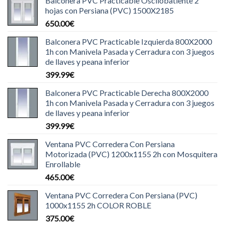
Balconera PVC Practicable Oscilobatiente 2
hojas con Persiana (PVC) 1500X2185
650.00
€
Balconera PVC Practicable Izquierda 800X2000
1h con Manivela Pasada y Cerradura con 3 juegos
de llaves y peana inferior
399.99
€
Balconera PVC Practicable Derecha 800X2000
1h con Manivela Pasada y Cerradura con 3 juegos
de llaves y peana inferior
399.99
€
Ventana PVC Corredera Con Persiana
Motorizada (PVC) 1200x1155 2h con Mosquitera
Enrollable
465.00
€
Ventana PVC Corredera Con Persiana (PVC)
1000x1155 2h COLOR ROBLE
375.00
€