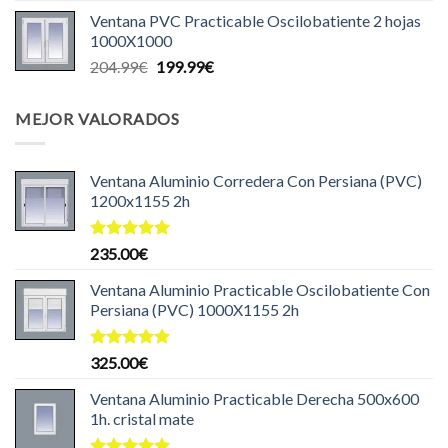
precio
precio
Ventana PVC Practicable Oscilobatiente 2 hojas
original
actual
1000X1000
era:
es:
El
El
204.99
€
199.99
€
140.00€.
125.00€.
precio
precio
original
actual
MEJOR VALORADOS
era:
es:
204.99€.
199.99€.
Ventana Aluminio Corredera Con Persiana (PVC)
1200x1155 2h
Valorado
235.00
€
con
5.00
de 5
Ventana Aluminio Practicable Oscilobatiente Con
Persiana (PVC) 1000X1155 2h
Valorado
325.00
€
con
5.00
de 5
Ventana Aluminio Practicable Derecha 500x600
1h. cristal mate