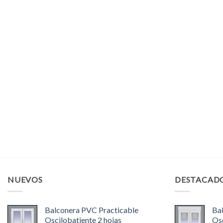
NUEVOS
DESTACAD
Balconera PVC Practicable
Ba
Oscilobatiente 2 hojas
Osc