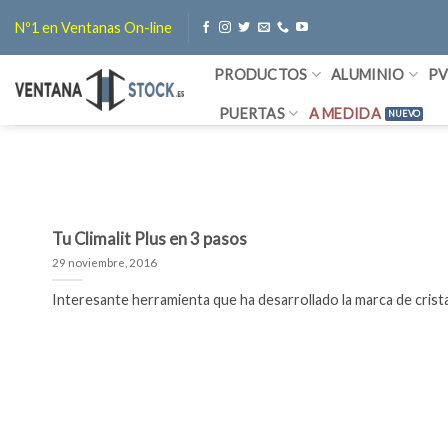
Saltar
Nº1 en Ventanas On-line
al
contenido
PRODUCTOS
ALUMINIO
P
PUERTAS
A MEDIDA
Tu Climalit Plus en 3 pasos
29 noviembre, 2016
Interesante herramienta que ha desarrollado la marca de cristales 