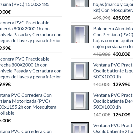
rsiana (PVC) 1500X2185
hojas (marco y cajó
kit) Con Mosquiter
0.00
€
El
E
499.99
€
485.00
€
lconera PVC Practicable
precio
p
quierda 800X2000 1h con
Balconera Aluminio
original
a
nivela Pasada y Cerradura con
Con Persiana (PVC
era:
e
uegos de llaves y peana inferior
hojas con mosquite
499.99€.
4
cajón persiana en ki
9.99
€
El
E
440.00
€
430.00
€
lconera PVC Practicable
precio
p
recha 800X2000 1h con
Ventana PVC Pract
original
a
nivela Pasada y Cerradura con
Oscilobatiente Izq
era:
e
uegos de llaves y peana inferior
500X1000 1h
440.00€.
4
El
E
9.99
€
140.00
€
129.99
€
precio
p
ntana PVC Corredera Con
Ventana PVC Pract
original
a
rsiana Motorizada (PVC)
Oscilobatiente De
era:
e
00x1155 2h con Mosquitera
500X1000 1h
140.00€.
1
ollable
El
E
140.00
€
125.00
€
5.00
€
precio
p
Ventana PVC Pract
original
a
ntana PVC Corredera Con
Oscilobatiente 2 ho
era:
e