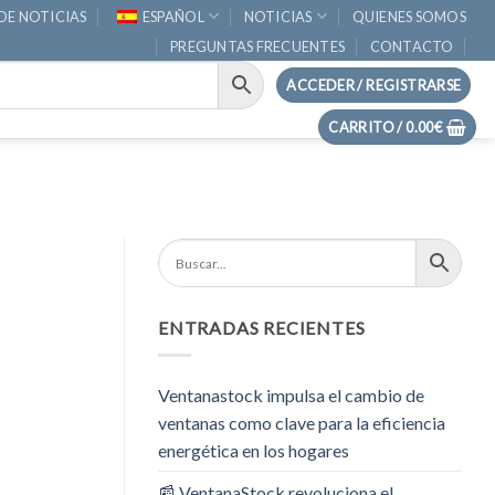
DE NOTICIAS
ESPAÑOL
NOTICIAS
QUIENES SOMOS
PREGUNTAS FRECUENTES
CONTACTO
ACCEDER / REGISTRARSE
CARRITO /
0.00
€
ENTRADAS RECIENTES
Ventanastock impulsa el cambio de
ventanas como clave para la eficiencia
energética en los hogares
📰 VentanaStock revoluciona el