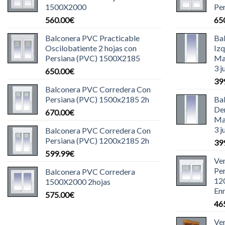
1500X2000
Pe
560.00
€
65
Balconera PVC Practicable
Ba
Oscilobatiente 2 hojas con
Iz
Persiana (PVC) 1500X2185
Ma
3 j
650.00
€
39
Balconera PVC Corredera Con
Persiana (PVC) 1500x2185 2h
Ba
De
670.00
€
Ma
3 j
Balconera PVC Corredera Con
Persiana (PVC) 1200x2185 2h
39
599.99
€
Ve
Pe
Balconera PVC Corredera
12
1500X2000 2hojas
Enr
575.00
€
46
Ve