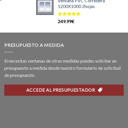
Ventana PVC Corredera
original
actual
25.00€.
1200X1000 2hojas
era:
es:
l
199.99€.
169.99€.
recio
Valorado
249.99
€
ctual
con
5.00
s:
de 5
99.99€.
PRESUPUESTO A MEDIDA
Si necesitas ventanas de otras medidas puedes solicitar un
presupuesto a medida desde nuestro formulario de solicitud
de presupuesto.
ACCEDE AL PRESUPUESTADOR