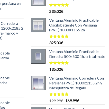
n persiana en
a
Valorado
235.00
€
l
con
5.00
de 5
recio
Ventana Aluminio Practicable
 Corredera
ctual
Oscilobatiente Con Persiana
) 1200x2185 2
s:
(PVC) 1000X1155 2h
ra (marco y
85.00€.
t)
Valorado
325.00
€
l
con
5.00
recio
de 5
Ventana Aluminio Practicable
icable
ctual
Derecha 500x600 1h. cristal mate
uierda
s:
30.00€.
l
Valorado
135.00
€
con
5.00
recio
de 5
icable
Ventana Aluminio Corredera Con
ctual
recha
Persiana (PVC) 1000x1155 2h y
s:
Mosquitera de Regalo
29.99€.
l
recio
Valorado
El
El
199.99
€
169.99
€
icable
ctual
con
5.00
precio
precio
jas
de 5
s: