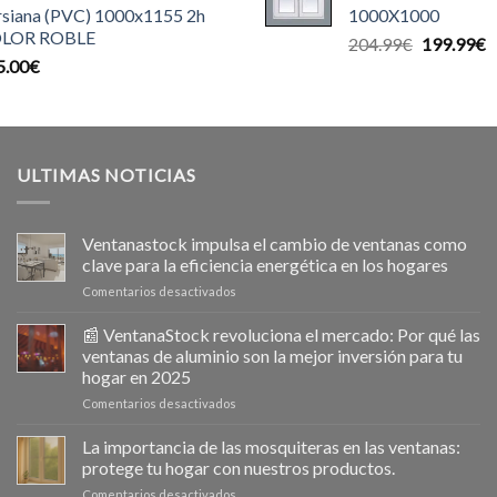
rsiana (PVC) 1000x1155 2h
1000X1000
140.00€.
1
LOR ROBLE
El
E
204.99
€
199.99
€
5.00
€
precio
p
original
a
era:
e
204.99€.
1
ULTIMAS NOTICIAS
Ventanastock impulsa el cambio de ventanas como
clave para la eficiencia energética en los hogares
en
Comentarios desactivados
Ventanastock
impulsa
📰 VentanaStock revoluciona el mercado: Por qué las
el
ventanas de aluminio son la mejor inversión para tu
cambio
hogar en 2025
de
en
Comentarios desactivados
ventanas
📰
como
VentanaStock
clave
La importancia de las mosquiteras en las ventanas:
revoluciona
para
protege tu hogar con nuestros productos.
el
la
en
Comentarios desactivados
mercado: