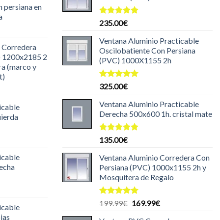
n persiana en
a
Valorado
235.00
€
l
con
5.00
de 5
recio
Ventana Aluminio Practicable
 Corredera
ctual
Oscilobatiente Con Persiana
) 1200x2185 2
s:
(PVC) 1000X1155 2h
ra (marco y
85.00€.
t)
Valorado
325.00
€
l
con
5.00
recio
de 5
Ventana Aluminio Practicable
icable
ctual
Derecha 500x600 1h. cristal mate
uierda
s:
30.00€.
l
Valorado
135.00
€
con
5.00
recio
de 5
icable
Ventana Aluminio Corredera Con
ctual
recha
Persiana (PVC) 1000x1155 2h y
s:
Mosquitera de Regalo
29.99€.
l
recio
Valorado
El
El
199.99
€
169.99
€
icable
ctual
con
5.00
precio
precio
jas
de 5
s: