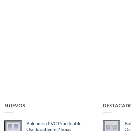
NUEVOS
DESTACAD
Balconera PVC Practicable
Ba
Oscilobatiente 2 hojas
Osc