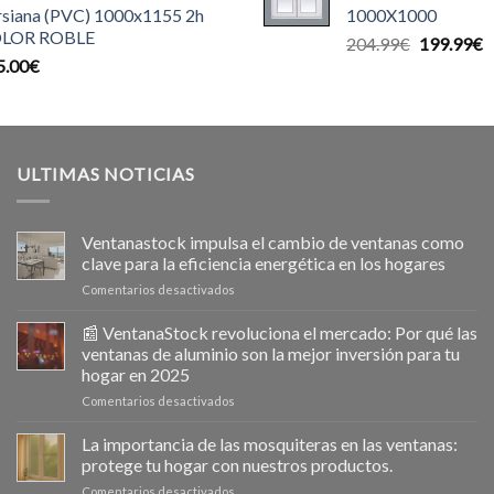
rsiana (PVC) 1000x1155 2h
1000X1000
140.00€.
1
LOR ROBLE
El
E
204.99
€
199.99
€
5.00
€
precio
p
original
a
era:
e
204.99€.
1
ULTIMAS NOTICIAS
Ventanastock impulsa el cambio de ventanas como
clave para la eficiencia energética en los hogares
en
Comentarios desactivados
Ventanastock
impulsa
📰 VentanaStock revoluciona el mercado: Por qué las
el
ventanas de aluminio son la mejor inversión para tu
cambio
hogar en 2025
de
en
Comentarios desactivados
ventanas
📰
como
VentanaStock
clave
La importancia de las mosquiteras en las ventanas:
revoluciona
para
protege tu hogar con nuestros productos.
el
la
en
Comentarios desactivados
mercado: