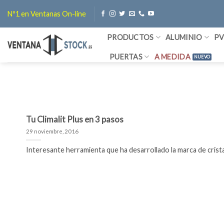
Saltar
Nº1 en Ventanas On-line
al
contenido
PRODUCTOS
ALUMINIO
P
PUERTAS
A MEDIDA
Tu Climalit Plus en 3 pasos
29 noviembre, 2016
Interesante herramienta que ha desarrollado la marca de cristales 