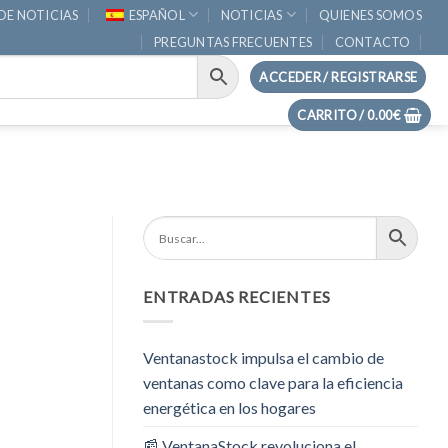
DE NOTICIAS
ESPAÑOL
NOTICIAS
QUIENES SOMOS
PREGUNTAS FRECUENTES
CONTACTO
ACCEDER / REGISTRARSE
CARRITO /
0.00
€
ENTRADAS RECIENTES
Ventanastock impulsa el cambio de
ventanas como clave para la eficiencia
energética en los hogares
📰 VentanaStock revoluciona el