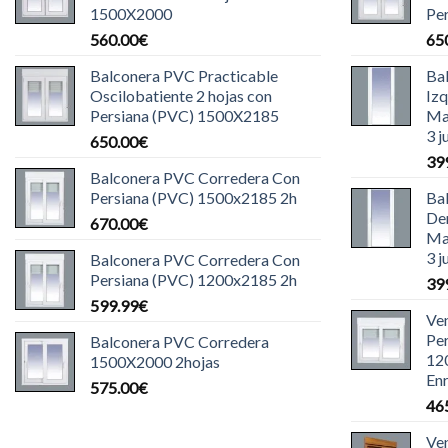
1500X2000
Pe
560.00
€
65
Balconera PVC Practicable
Ba
Oscilobatiente 2 hojas con
Iz
Persiana (PVC) 1500X2185
Ma
3 j
650.00
€
39
Balconera PVC Corredera Con
Persiana (PVC) 1500x2185 2h
Ba
De
670.00
€
Ma
3 j
Balconera PVC Corredera Con
Persiana (PVC) 1200x2185 2h
39
599.99
€
Ve
Pe
Balconera PVC Corredera
12
1500X2000 2hojas
Enr
575.00
€
46
Ve