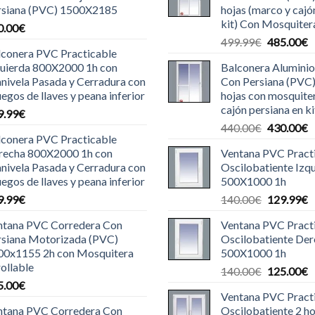
rsiana (PVC) 1500X2185
hojas (marco y cajó
kit) Con Mosquiter
0.00
€
El
E
499.99
€
485.00
€
lconera PVC Practicable
precio
p
quierda 800X2000 1h con
Balconera Aluminio
original
a
nivela Pasada y Cerradura con
Con Persiana (PVC
era:
e
uegos de llaves y peana inferior
hojas con mosquite
499.99€.
4
cajón persiana en ki
9.99
€
El
E
440.00
€
430.00
€
lconera PVC Practicable
precio
p
recha 800X2000 1h con
Ventana PVC Pract
original
a
nivela Pasada y Cerradura con
Oscilobatiente Izq
era:
e
uegos de llaves y peana inferior
500X1000 1h
440.00€.
4
El
E
9.99
€
140.00
€
129.99
€
precio
p
ntana PVC Corredera Con
Ventana PVC Pract
original
a
rsiana Motorizada (PVC)
Oscilobatiente De
era:
e
00x1155 2h con Mosquitera
500X1000 1h
140.00€.
1
ollable
El
E
140.00
€
125.00
€
5.00
€
precio
p
Ventana PVC Pract
original
a
ntana PVC Corredera Con
Oscilobatiente 2 ho
era:
e