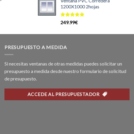
Ventana PVC Corredera
original
actual
25.00€.
1200X1000 2hojas
era:
es:
l
199.99€.
169.99€.
recio
Valorado
249.99
€
ctual
con
5.00
s:
de 5
99.99€.
PRESUPUESTO A MEDIDA
Si necesitas ventanas de otras medidas puedes solicitar un
presupuesto a medida desde nuestro formulario de solicitud
de presupuesto.
ACCEDE AL PRESUPUESTADOR