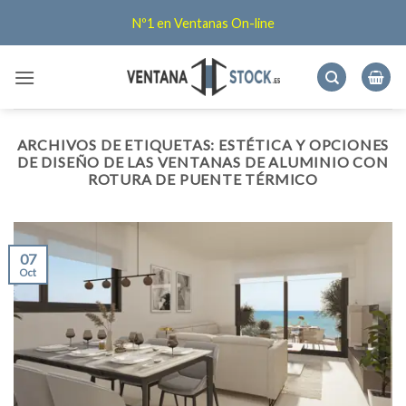
Saltar
Nº1 en Ventanas On-line
al
contenido
ARCHIVOS DE ETIQUETAS:
ESTÉTICA Y OPCIONES
DE DISEÑO DE LAS VENTANAS DE ALUMINIO CON
ROTURA DE PUENTE TÉRMICO
07
Oct