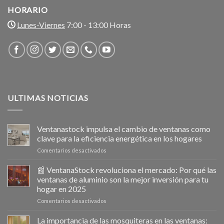
HORARIO
Lunes-Viernes
7:00 - 13:00 Horas
ULTIMAS NOTICIAS
Ventanastock impulsa el cambio de ventanas como
clave para la eficiencia energética en los hogares
en
Comentarios desactivados
Ventanastock
impulsa
📰 VentanaStock revoluciona el mercado: Por qué las
el
ventanas de aluminio son la mejor inversión para tu
cambio
hogar en 2025
de
en
Comentarios desactivados
ventanas
📰
como
VentanaStock
clave
La importancia de las mosquiteras en las ventanas: