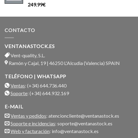
199.99€.
169.99€.
Valorado
249.99
€
con
5.00
de 5
CONTACTO
VENTANASTOCK.ES
Vent-quality, S.L.
Ramón y Cajal, 19 | 46250 L'Alcudia (Valencia) SPAIN
TELÉFONO | WHATSAPP
Ventas
: (+34) 644.736.440
Soporte
: (+34) 644.932.169
E-MAIL
Ventas y pedidos
: atencioncliente@ventanastock.es
Soporte e incidencias
: soporte@ventanastock.es
Web y facturación
: info@ventanastock.es