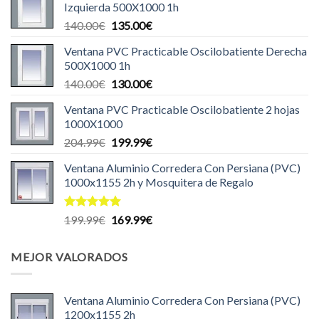
Izquierda 500X1000 1h
era:
es:
El
El
140.00
€
135.00
€
440.00€.
435.00€.
precio
precio
Ventana PVC Practicable Oscilobatiente Derecha
original
actual
500X1000 1h
era:
es:
El
El
140.00
€
130.00
€
140.00€.
135.00€.
precio
precio
Ventana PVC Practicable Oscilobatiente 2 hojas
original
actual
1000X1000
era:
es:
El
El
204.99
€
199.99
€
140.00€.
130.00€.
precio
precio
Ventana Aluminio Corredera Con Persiana (PVC)
original
actual
1000x1155 2h y Mosquitera de Regalo
era:
es:
204.99€.
199.99€.
Valorado
El
El
199.99
€
169.99
€
con
5.00
precio
precio
de 5
original
actual
MEJOR VALORADOS
era:
es:
199.99€.
169.99€.
Ventana Aluminio Corredera Con Persiana (PVC)
1200x1155 2h