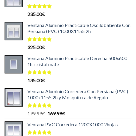
Valorado
235.00
€
con
5.00
de 5
Ventana Aluminio Practicable Oscilobatiente Con
Persiana (PVC) 1000X1155 2h
Valorado
325.00
€
con
5.00
de 5
Ventana Aluminio Practicable Derecha 500x600
1h. cristal mate
Valorado
135.00
€
con
5.00
de 5
Ventana Aluminio Corredera Con Persiana (PVC)
1000x1155 2h y Mosquitera de Regalo
Valorado
El
El
199.99
€
169.99
€
con
5.00
precio
precio
de 5
Ventana PVC Corredera 1200X1000 2hojas
original
actual
era:
es: