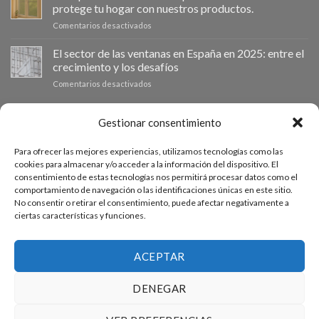
revoluciona
para
protege tu hogar con nuestros productos.
el
la
en
Comentarios desactivados
mercado:
eficiencia
La
Por
energética
importancia
El sector de las ventanas en España en 2025: entre el
qué
en
de
las
los
crecimiento y los desafíos
las
ventanas
hogares
en
Comentarios desactivados
mosquiteras
de
El
en
aluminio
sector
las
son
de
PRESUPUESTO A MEDIDA
Gestionar consentimiento
ventanas:
la
las
protege
mejor
ventanas
tu
inversión
Para ofrecer las mejores experiencias, utilizamos tecnologías como las
en
hogar
Si necesitas ventanas de otras medidas puedes solicitar un
para
cookies para almacenar y/o acceder a la información del dispositivo. El
España
con
tu
consentimiento de estas tecnologías nos permitirá procesar datos como el
presupuesto a medida desde nuestro formulario de solicitud
en
nuestros
hogar
comportamiento de navegación o las identificaciones únicas en este sitio.
2025:
productos.
de presupuesto.
en
No consentir o retirar el consentimiento, puede afectar negativamente a
entre
2025
ciertas características y funciones.
el
crecimiento
ACCEDE AL PRESUPUESTADOR
y
los
ACEPTAR
desafíos
DENEGAR
PREGUNTAS FRECUENTES
CONDICIONES GENERALES DE COMPRA
CONDICIONES DE USO WEB