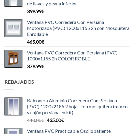
de llaves y peana inferior
399.99
€
Ventana PVC Corredera Con Persiana
Motorizada (PVC) 1200x1155 2h con Mosquitera
Enrollable
465.00
€
Ventana PVC Corredera Con Persiana (PVC)
1000x1155 2h COLOR ROBLE
379.99
€
REBAJADOS
Balconera Aluminio Corredera Con Persiana
(PVC) 1200x2185 2 hojas con mosquitera (marco
y cajón persiana en kit)
El
El
440.00
€
435.00
€
precio
precio
Ventana PVC Practicable Oscilobatiente
original
actual