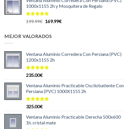
Ventana Aluminio Corredera Con Persiana (PVC)
original
actual
1000x1155 2h y Mosquitera de Regalo
era:
es:
204.99€.
199.99€.
Valorado
El
El
199.99
€
169.99
€
con
5.00
precio
precio
de 5
original
actual
MEJOR VALORADOS
era:
es:
199.99€.
169.99€.
Ventana Aluminio Corredera Con Persiana (PVC)
1200x1155 2h
Valorado
235.00
€
con
5.00
de 5
Ventana Aluminio Practicable Oscilobatiente Con
Persiana (PVC) 1000X1155 2h
Valorado
325.00
€
con
5.00
de 5
Ventana Aluminio Practicable Derecha 500x600
1h. cristal mate