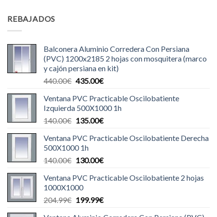
REBAJADOS
Balconera Aluminio Corredera Con Persiana
(PVC) 1200x2185 2 hojas con mosquitera (marco
y cajón persiana en kit)
El
El
440.00
€
435.00
€
precio
precio
Ventana PVC Practicable Oscilobatiente
original
actual
Izquierda 500X1000 1h
era:
es:
El
El
140.00
€
135.00
€
440.00€.
435.00€.
precio
precio
Ventana PVC Practicable Oscilobatiente Derecha
original
actual
500X1000 1h
era:
es:
El
El
140.00
€
130.00
€
140.00€.
135.00€.
precio
precio
Ventana PVC Practicable Oscilobatiente 2 hojas
original
actual
1000X1000
era:
es:
El
El
204.99
€
199.99
€
140.00€.
130.00€.
precio
precio