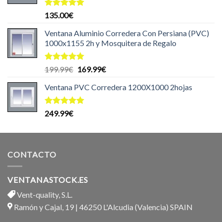
Valorado
135.00
€
con
5.00
de 5
Ventana Aluminio Corredera Con Persiana (PVC)
1000x1155 2h y Mosquitera de Regalo
Valorado
El
El
199.99
€
169.99
€
con
5.00
precio
precio
de 5
Ventana PVC Corredera 1200X1000 2hojas
original
actual
era:
es:
199.99€.
169.99€.
Valorado
249.99
€
con
5.00
de 5
CONTACTO
VENTANASTOCK.ES
Vent-quality, S.L.
Ramón y Cajal, 19 | 46250 L'Alcudia (Valencia) SPAIN