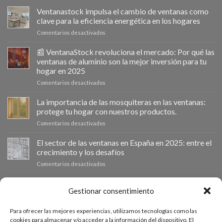
Ventanastock impulsa el cambio de ventanas como
clave para la eficiencia energética en los hogares
en
Comentarios desactivados
Ventanastock
impulsa
📰 VentanaStock revoluciona el mercado: Por qué las
el
ventanas de aluminio son la mejor inversión para tu
cambio
hogar en 2025
de
en
Comentarios desactivados
ventanas
📰
como
VentanaStock
clave
La importancia de las mosquiteras en las ventanas:
revoluciona
para
protege tu hogar con nuestros productos.
el
la
en
Comentarios desactivados
mercado:
eficiencia
La
Por
energética
importancia
El sector de las ventanas en España en 2025: entre el
qué
en
de
las
los
crecimiento y los desafíos
las
ventanas
hogares
en
Comentarios desactivados
mosquiteras
de
El
en
aluminio
sector
las
son
de
PRESUPUESTO A MEDIDA
Gestionar consentimiento
ventanas:
la
las
protege
mejor
ventanas
tu
inversión
Para ofrecer las mejores experiencias, utilizamos tecnologías como las
en
hogar
Si necesitas ventanas de otras medidas puedes solicitar un
para
cookies para almacenar y/o acceder a la información del dispositivo. El