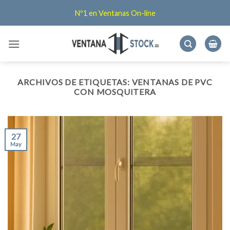
Saltar
Nº1 en Ventanas On-line
al
contenido
ARCHIVOS DE ETIQUETAS:
VENTANAS DE PVC
CON MOSQUITERA
27
May