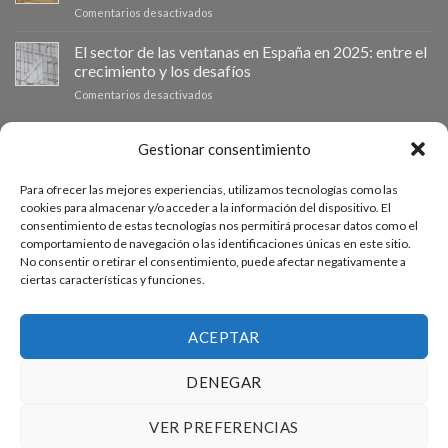
en
Comentarios desactivados
mercado:
eficiencia
La
Por
energética
importancia
El sector de las ventanas en España en 2025: entre el
qué
en
de
las
los
crecimiento y los desafíos
las
ventanas
hogares
en
Comentarios desactivados
mosquiteras
de
El
en
aluminio
sector
las
son
de
PRESUPUESTO A MEDIDA
Gestionar consentimiento
ventanas:
la
las
protege
mejor
ventanas
tu
inversión
Para ofrecer las mejores experiencias, utilizamos tecnologías como las
en
hogar
Si necesitas ventanas de otras medidas puedes solicitar un
para
cookies para almacenar y/o acceder a la información del dispositivo. El
España
con
tu
consentimiento de estas tecnologías nos permitirá procesar datos como el
presupuesto a medida desde nuestro formulario de solicitud
en
nuestros
hogar
comportamiento de navegación o las identificaciones únicas en este sitio.
2025:
productos.
de presupuesto.
en
No consentir o retirar el consentimiento, puede afectar negativamente a
entre
2025
ciertas características y funciones.
el
crecimiento
ACCEDE AL PRESUPUESTADOR
y
los
ACEPTAR
desafíos
DENEGAR
PREGUNTAS FRECUENTES
CONDICIONES GENERALES DE COMPRA
CONDICIONES DE USO WEB
VER PREFERENCIAS
POLÍTICA DE PRIVACIDAD
POLÍTICA COOKIES (UE)