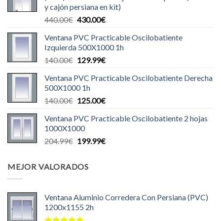
y cajón persiana en kit)
499.99€.
485.00€.
El
El
440.00
€
430.00
€
precio
precio
Ventana PVC Practicable Oscilobatiente
original
actual
Izquierda 500X1000 1h
era:
es:
El
El
140.00
€
129.99
€
440.00€.
430.00€.
precio
precio
Ventana PVC Practicable Oscilobatiente Derecha
original
actual
500X1000 1h
era:
es:
El
El
140.00
€
125.00
€
140.00€.
129.99€.
precio
precio
Ventana PVC Practicable Oscilobatiente 2 hojas
original
actual
1000X1000
era:
es:
El
El
204.99
€
199.99
€
140.00€.
125.00€.
precio
precio
original
actual
MEJOR VALORADOS
era:
es:
204.99€.
199.99€.
Ventana Aluminio Corredera Con Persiana (PVC)
1200x1155 2h