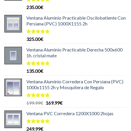
Valorado
235.00
€
con
5.00
de 5
Ventana Aluminio Practicable Oscilobatiente Con
Persiana (PVC) 1000X1155 2h
Valorado
325.00
€
con
5.00
de 5
Ventana Aluminio Practicable Derecha 500x600
1h. cristal mate
Valorado
135.00
€
con
5.00
de 5
Ventana Aluminio Corredera Con Persiana (PVC)
1000x1155 2h y Mosquitera de Regalo
Valorado
El
El
199.99
€
169.99
€
con
5.00
precio
precio
de 5
Ventana PVC Corredera 1200X1000 2hojas
original
actual
era:
es:
199.99€.
169.99€.
Valorado
249.99
€