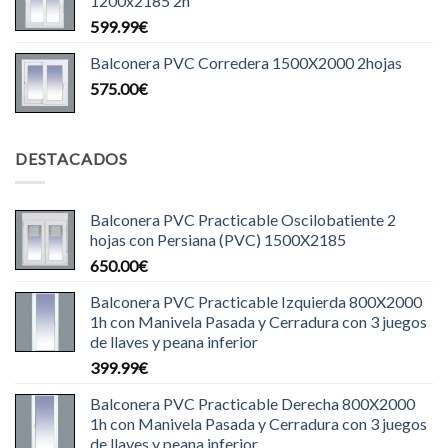
1200x2185 2h
599.99
€
Balconera PVC Corredera 1500X2000 2hojas
575.00
€
DESTACADOS
Balconera PVC Practicable Oscilobatiente 2
hojas con Persiana (PVC) 1500X2185
650.00
€
Balconera PVC Practicable Izquierda 800X2000
1h con Manivela Pasada y Cerradura con 3 juegos
de llaves y peana inferior
399.99
€
Balconera PVC Practicable Derecha 800X2000
1h con Manivela Pasada y Cerradura con 3 juegos
de llaves y peana inferior