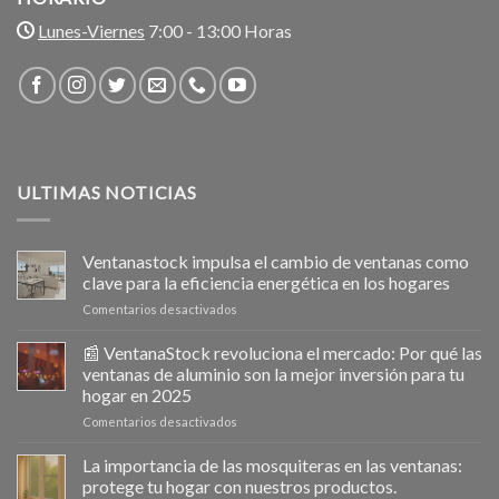
Lunes-Viernes
7:00 - 13:00 Horas
ULTIMAS NOTICIAS
Ventanastock impulsa el cambio de ventanas como
clave para la eficiencia energética en los hogares
en
Comentarios desactivados
Ventanastock
impulsa
📰 VentanaStock revoluciona el mercado: Por qué las
el
ventanas de aluminio son la mejor inversión para tu
cambio
hogar en 2025
de
en
Comentarios desactivados
ventanas
📰
como
VentanaStock
clave
La importancia de las mosquiteras en las ventanas:
revoluciona
para
protege tu hogar con nuestros productos.
el
la