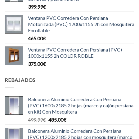
399.99
€
Ventana PVC Corredera Con Persiana
Motorizada (PVC) 1200x1155 2h con Mosquitera
Enrollable
465.00
€
Ventana PVC Corredera Con Persiana (PVC)
1000x1155 2h COLOR ROBLE
375.00
€
REBAJADOS
Balconera Aluminio Corredera Con Persiana
(PVC) 1600x2185 2 hojas (marco y cajón persiana
en kit) Con Mosquitera
El
El
499.99
€
485.00
€
precio
precio
Balconera Aluminio Corredera Con Persiana
original
actual
(PVC) 1200x2185 2 hojas con mosquitera (marco
era:
es: