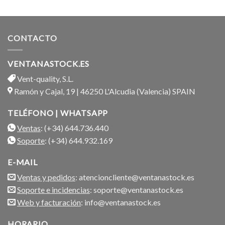
con
5.00
de 5
CONTACTO
VENTANASTOCK.ES
Vent-quality, S.L.
Ramón y Cajal, 19 | 46250 L'Alcudia (Valencia) SPAIN
TELÉFONO | WHATSAPP
Ventas
: (+34) 644.736.440
Soporte
: (+34) 644.932.169
E-MAIL
Ventas y pedidos
: atencioncliente@ventanastock.es
Soporte e incidencias
: soporte@ventanastock.es
Web y facturación
: info@ventanastock.es
HORARIO