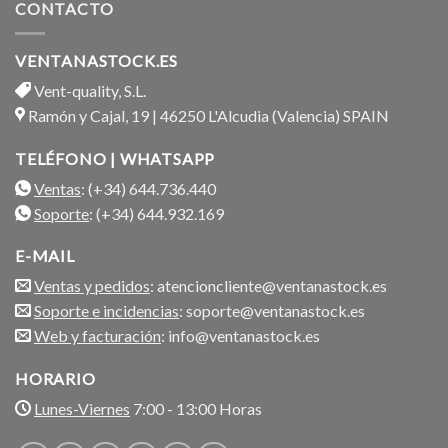
CONTACTO
VENTANASTOCK.ES
Vent-quality, S.L.
Ramón y Cajal, 19 | 46250 L'Alcudia (Valencia) SPAIN
TELÉFONO | WHATSAPP
Ventas
: (+34) 644.736.440
Soporte
: (+34) 644.932.169
E-MAIL
Ventas y pedidos
: atencioncliente@ventanastock.es
Soporte e incidencias
: soporte@ventanastock.es
Web y facturación
: info@ventanastock.es
HORARIO
Lunes-Viernes
7:00 - 13:00 Horas