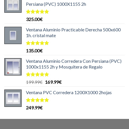
Persiana (PVC) 1000X1155 2h
Valorado
325.00
€
con
5.00
de 5
Ventana Aluminio Practicable Derecha 500x600
1h. cristal mate
Valorado
135.00
€
con
5.00
de 5
Ventana Aluminio Corredera Con Persiana (PVC)
1000x1155 2h y Mosquitera de Regalo
Valorado
El
El
199.99
€
169.99
€
con
5.00
precio
precio
de 5
Ventana PVC Corredera 1200X1000 2hojas
original
actual
era:
es:
199.99€.
169.99€.
Valorado
249.99
€
con
5.00
de 5