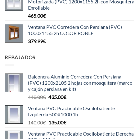
Motorizada (PVC) 1200x1155 2h con Mosquitera
Enrollable
465.00
€
Ventana PVC Corredera Con Persiana (PVC)
1000x1155 2h COLOR ROBLE
379.99
€
REBAJADOS
Balconera Aluminio Corredera Con Persiana
(PVC) 1200x2185 2 hojas con mosquitera (marco
y cajón persiana en kit)
El
El
440.00
€
435.00
€
precio
precio
Ventana PVC Practicable Oscilobatiente
original
actual
Izquierda 500X1000 1h
era:
es:
El
El
140.00
€
135.00
€
440.00€.
435.00€.
precio
precio
Ventana PVC Practicable Oscilobatiente Derecha
original
actual