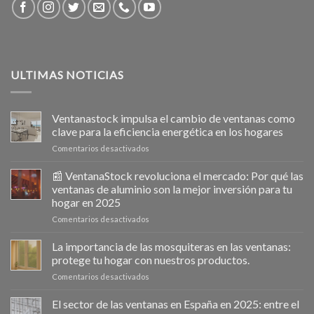
ULTIMAS NOTICIAS
Ventanastock impulsa el cambio de ventanas como
clave para la eficiencia energética en los hogares
en
Comentarios desactivados
Ventanastock
impulsa
📰 VentanaStock revoluciona el mercado: Por qué las
el
ventanas de aluminio son la mejor inversión para tu
cambio
hogar en 2025
de
en
Comentarios desactivados
ventanas
📰
como
VentanaStock
clave
La importancia de las mosquiteras en las ventanas:
revoluciona
para
protege tu hogar con nuestros productos.
el
la
en
Comentarios desactivados
mercado:
eficiencia
La
Por
energética
importancia
El sector de las ventanas en España en 2025: entre el
qué
en
de
las