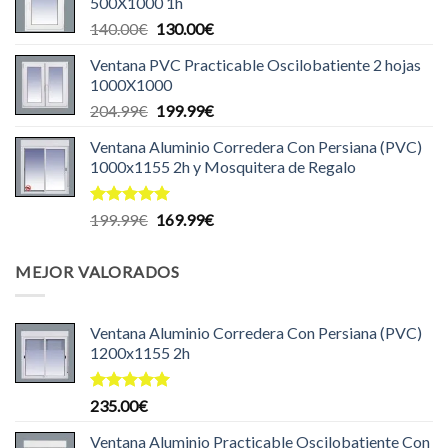
500X1000 1h
era:
es:
El
El
140.00
€
130.00
€
140.00€.
135.00€.
precio
precio
Ventana PVC Practicable Oscilobatiente 2 hojas
original
actual
1000X1000
era:
es:
El
El
204.99
€
199.99
€
140.00€.
130.00€.
precio
precio
Ventana Aluminio Corredera Con Persiana (PVC)
original
actual
1000x1155 2h y Mosquitera de Regalo
era:
es:
204.99€.
199.99€.
Valorado
El
El
199.99
€
169.99
€
con
5.00
precio
precio
de 5
original
actual
MEJOR VALORADOS
era:
es:
199.99€.
169.99€.
Ventana Aluminio Corredera Con Persiana (PVC)
1200x1155 2h
Valorado
235.00
€
con
5.00
de 5
Ventana Aluminio Practicable Oscilobatiente Con