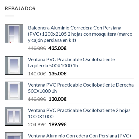
REBAJADOS
Balconera Aluminio Corredera Con Persiana
(PVC) 1200x2185 2 hojas con mosquitera (marco
y cajón persiana en kit)
El
El
440.00
€
435.00
€
precio
precio
Ventana PVC Practicable Oscilobatiente
original
actual
Izquierda 500X1000 1h
era:
es:
El
El
140.00
€
135.00
€
440.00€.
435.00€.
precio
precio
Ventana PVC Practicable Oscilobatiente Derecha
original
actual
500X1000 1h
era:
es:
El
El
140.00
€
130.00
€
140.00€.
135.00€.
precio
precio
Ventana PVC Practicable Oscilobatiente 2 hojas
original
actual
1000X1000
era:
es:
El
El
204.99
€
199.99
€
140.00€.
130.00€.
precio
precio
Ventana Aluminio Corredera Con Persiana (PVC)
original
actual