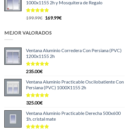
1000x1155 2h y Mosquitera de Regalo
era:
es:
204.99€.
199.99€.
Valorado
El
El
199.99
€
169.99
€
con
5.00
precio
precio
de 5
original
actual
MEJOR VALORADOS
era:
es:
199.99€.
169.99€.
Ventana Aluminio Corredera Con Persiana (PVC)
1200x1155 2h
Valorado
235.00
€
con
5.00
de 5
Ventana Aluminio Practicable Oscilobatiente Con
Persiana (PVC) 1000X1155 2h
Valorado
325.00
€
con
5.00
de 5
Ventana Aluminio Practicable Derecha 500x600
1h. cristal mate