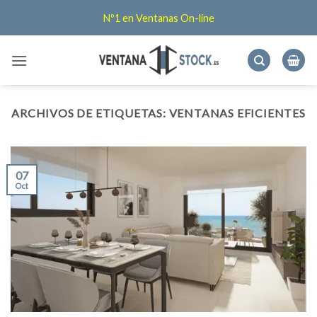
Saltar
Nº1 en Ventanas On-line
al
contenido
ARCHIVOS DE ETIQUETAS:
VENTANAS EFICIENTES
07
Oct