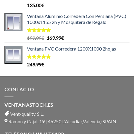
Valorado
135.00
€
con
5.00
de 5
Ventana Aluminio Corredera Con Persiana (PVC)
1000x1155 2h y Mosquitera de Regalo
Valorado
El
El
199.99
€
169.99
€
con
5.00
precio
precio
de 5
Ventana PVC Corredera 1200X1000 2hojas
original
actual
era:
es:
199.99€.
169.99€.
Valorado
249.99
€
con
5.00
de 5
CONTACTO
VENTANASTOCK.ES
Vent-quality, S.L.
Ramón y Cajal, 19 | 46250 L'Alcudia (Valencia) SPAIN