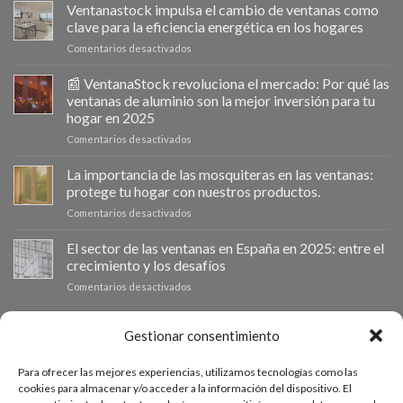
Ventanastock impulsa el cambio de ventanas como
clave para la eficiencia energética en los hogares
en
Comentarios desactivados
Ventanastock
impulsa
📰 VentanaStock revoluciona el mercado: Por qué las
el
ventanas de aluminio son la mejor inversión para tu
cambio
hogar en 2025
de
en
Comentarios desactivados
ventanas
📰
como
VentanaStock
clave
La importancia de las mosquiteras en las ventanas:
revoluciona
para
protege tu hogar con nuestros productos.
el
la
en
Comentarios desactivados
mercado:
eficiencia
La
Por
energética
importancia
El sector de las ventanas en España en 2025: entre el
qué
en
de
las
los
crecimiento y los desafíos
las
ventanas
hogares
en
Comentarios desactivados
mosquiteras
de
El
en
aluminio
sector
las
son
de
PRESUPUESTO A MEDIDA
Gestionar consentimiento
ventanas:
la
las
protege
mejor
ventanas
tu
inversión
Para ofrecer las mejores experiencias, utilizamos tecnologías como las
en
hogar
Si necesitas ventanas de otras medidas puedes solicitar un
para
cookies para almacenar y/o acceder a la información del dispositivo. El
España
con
tu