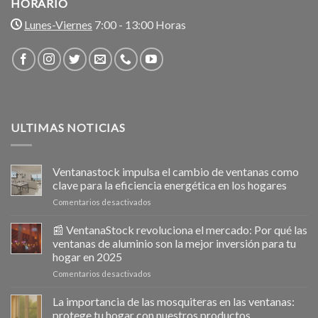
HORARIO
Lunes-Viernes
7:00 - 13:00 Horas
ULTIMAS NOTICIAS
Ventanastock impulsa el cambio de ventanas como
clave para la eficiencia energética en los hogares
en
Comentarios desactivados
Ventanastock
impulsa
📰 VentanaStock revoluciona el mercado: Por qué las
el
ventanas de aluminio son la mejor inversión para tu
cambio
hogar en 2025
de
en
Comentarios desactivados
ventanas
📰
como
VentanaStock
clave
La importancia de las mosquiteras en las ventanas:
revoluciona
para
protege tu hogar con nuestros productos.