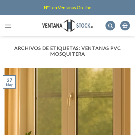
Saltar
Nº1 en Ventanas On-line
al
contenido
ARCHIVOS DE ETIQUETAS:
VENTANAS PVC
MOSQUITERA
27
May