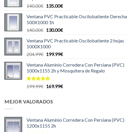
El
El
140.00
€
135.00
€
440.00€.
435.00€.
precio
precio
Ventana PVC Practicable Oscilobatiente Derecha
original
actual
500X1000 1h
era:
es:
El
El
140.00
€
130.00
€
140.00€.
135.00€.
precio
precio
Ventana PVC Practicable Oscilobatiente 2 hojas
original
actual
1000X1000
era:
es:
El
El
204.99
€
199.99
€
140.00€.
130.00€.
precio
precio
Ventana Aluminio Corredera Con Persiana (PVC)
original
actual
1000x1155 2h y Mosquitera de Regalo
era:
es:
204.99€.
199.99€.
Valorado
El
El
199.99
€
169.99
€
con
5.00
precio
precio
de 5
original
actual
MEJOR VALORADOS
era:
es:
199.99€.
169.99€.
Ventana Aluminio Corredera Con Persiana (PVC)
1200x1155 2h