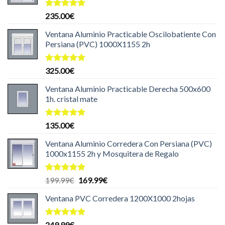
Valorado
235.00
€
con
5.00
de 5
Ventana Aluminio Practicable Oscilobatiente Con
Persiana (PVC) 1000X1155 2h
Valorado
325.00
€
con
5.00
de 5
Ventana Aluminio Practicable Derecha 500x600
1h. cristal mate
Valorado
135.00
€
con
5.00
de 5
Ventana Aluminio Corredera Con Persiana (PVC)
1000x1155 2h y Mosquitera de Regalo
Valorado
El
El
199.99
€
169.99
€
con
5.00
precio
precio
de 5
Ventana PVC Corredera 1200X1000 2hojas
original
actual
era:
es:
199.99€.
169.99€.
Valorado
249.99
€