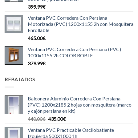
399.99
€
Ventana PVC Corredera Con Persiana
Motorizada (PVC) 1200x1155 2h con Mosquitera
Enrollable
465.00
€
Ventana PVC Corredera Con Persiana (PVC)
1000x1155 2h COLOR ROBLE
379.99
€
REBAJADOS
Balconera Aluminio Corredera Con Persiana
(PVC) 1200x2185 2 hojas con mosquitera (marco
y cajón persiana en kit)
El
El
440.00
€
435.00
€
precio
precio
Ventana PVC Practicable Oscilobatiente
original
actual
Izquierda 500X1000 1h
era:
es: