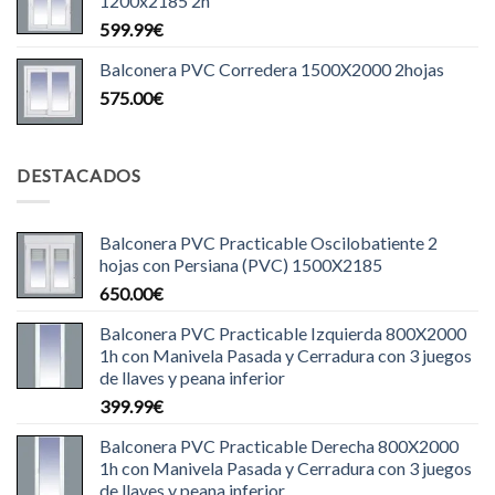
1200x2185 2h
599.99
€
Balconera PVC Corredera 1500X2000 2hojas
575.00
€
DESTACADOS
Balconera PVC Practicable Oscilobatiente 2
hojas con Persiana (PVC) 1500X2185
650.00
€
Balconera PVC Practicable Izquierda 800X2000
1h con Manivela Pasada y Cerradura con 3 juegos
de llaves y peana inferior
399.99
€
Balconera PVC Practicable Derecha 800X2000
1h con Manivela Pasada y Cerradura con 3 juegos
de llaves y peana inferior