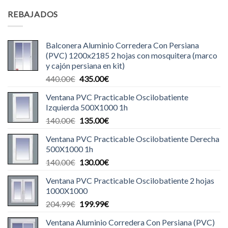
REBAJADOS
Balconera Aluminio Corredera Con Persiana
(PVC) 1200x2185 2 hojas con mosquitera (marco
y cajón persiana en kit)
El
El
440.00
€
435.00
€
precio
precio
Ventana PVC Practicable Oscilobatiente
original
actual
Izquierda 500X1000 1h
era:
es:
El
El
140.00
€
135.00
€
440.00€.
435.00€.
precio
precio
Ventana PVC Practicable Oscilobatiente Derecha
original
actual
500X1000 1h
era:
es:
El
El
140.00
€
130.00
€
140.00€.
135.00€.
precio
precio
Ventana PVC Practicable Oscilobatiente 2 hojas
original
actual
1000X1000
era:
es:
El
El
204.99
€
199.99
€
140.00€.
130.00€.
precio
precio
Ventana Aluminio Corredera Con Persiana (PVC)
original
actual