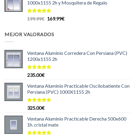
1000x1155 2h y Mosquitera de Regalo
era:
es:
204.99€.
199.99€.
Valorado
El
El
199.99
€
169.99
€
con
5.00
precio
precio
de 5
original
actual
MEJOR VALORADOS
era:
es:
199.99€.
169.99€.
Ventana Aluminio Corredera Con Persiana (PVC)
1200x1155 2h
Valorado
235.00
€
con
5.00
de 5
Ventana Aluminio Practicable Oscilobatiente Con
Persiana (PVC) 1000X1155 2h
Valorado
325.00
€
con
5.00
de 5
Ventana Aluminio Practicable Derecha 500x600
1h. cristal mate