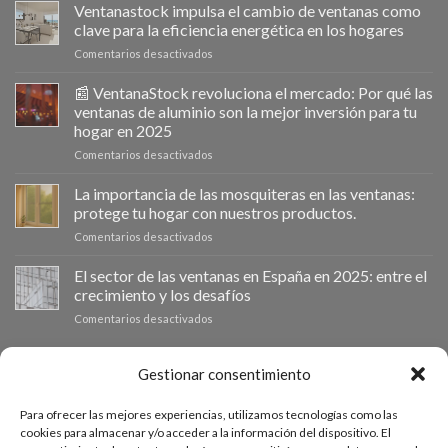
Ventanastock impulsa el cambio de ventanas como
clave para la eficiencia energética en los hogares
en
Comentarios desactivados
Ventanastock
impulsa
📰 VentanaStock revoluciona el mercado: Por qué las
el
ventanas de aluminio son la mejor inversión para tu
cambio
hogar en 2025
de
en
Comentarios desactivados
ventanas
📰
como
VentanaStock
clave
La importancia de las mosquiteras en las ventanas:
revoluciona
para
protege tu hogar con nuestros productos.
el
la
en
Comentarios desactivados
mercado:
eficiencia
La
Por
energética
importancia
El sector de las ventanas en España en 2025: entre el
qué
en
de
las
los
crecimiento y los desafíos
las
ventanas
hogares
en
Comentarios desactivados
mosquiteras
de
El
en
aluminio
sector
las
son
de
PRESUPUESTO A MEDIDA
ventanas:
Gestionar consentimiento
la
las
protege
mejor
ventanas
tu
inversión
Para ofrecer las mejores experiencias, utilizamos tecnologías como las
en
hogar
Si necesitas ventanas de otras medidas puedes solicitar un
para
cookies para almacenar y/o acceder a la información del dispositivo. El
España
con
tu