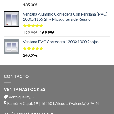
Valorado
135.00
€
con
5.00
de 5
Ventana Aluminio Corredera Con Persiana (PVC)
1000x1155 2h y Mosquitera de Regalo
Valorado
El
El
199.99
€
169.99
€
con
5.00
precio
precio
de 5
Ventana PVC Corredera 1200X1000 2hojas
original
actual
era:
es:
199.99€.
169.99€.
Valorado
249.99
€
con
5.00
de 5
CONTACTO
VENTANASTOCK.ES
Vent-quality, S.L.
Ramón y Cajal, 19 | 46250 L'Alcudia (Valencia) SPAIN